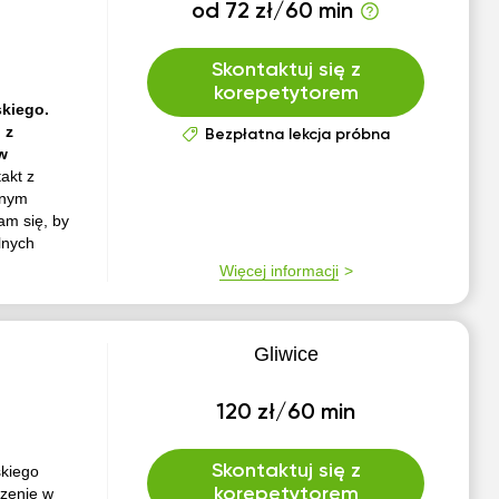
od 72 zł/60 min
Skontaktuj się z
korepetytorem
skiego.
 z
Bezpłatna lekcja próbna
w
akt z
znym
am się, by
lnych
Więcej informacji
Gliwice
120 zł/60 min
Skontaktuj się z
skiego
czenie w
korepetytorem