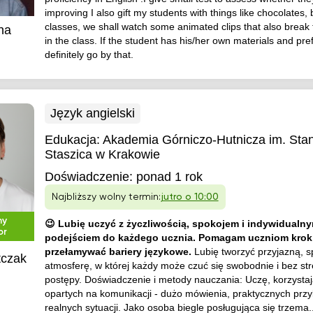
improving I also gift my students with things like chocolates,
classes, we shall watch some animated clips that also brea
na
in the class. If the student has his/her own materials and pref
definitely go by that.
Język angielski
Edukacja:
Akademia Górniczo-Hutnicza im. Sta
Staszica w Krakowie
Doświadczenie:
ponad 1 rok
Najbliższy wolny termin:
jutro o 10:00
ny
😉 Lubię uczyć z życzliwością, spokojem i indywidualn
or
podejściem do każdego ucznia. Pomagam uczniom krok
przełamywać bariery językowe.
Lubię tworzyć przyjazną, 
tczak
atmosferę, w której każdy może czuć się swobodnie i bez str
postępy. Doświadczenie i metody nauczania: Uczę, korzysta
opartych na komunikacji - dużo mówienia, praktycznych przy
realnych sytuacji. Jako osoba biegle posługująca się trzema..