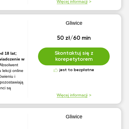
Więcej informacji
Gliwice
50 zł/60 min
Skontaktuj się z
d 18 lat;
wiadczenie w
korepetytorem
Absolwent
jest to bezpłatne
ekcji online
ówieniu i
pozostawiają
nci są
Więcej informacji
Gliwice