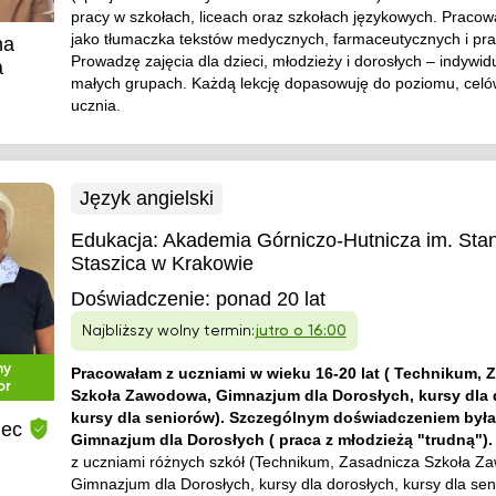
pracy w szkołach, liceach oraz szkołach językowych. Praco
jako tłumaczka tekstów medycznych, farmaceutycznych i pra
na
Prowadzę zajęcia dla dzieci, młodzieży i dorosłych – indywidu
a
małych grupach. Każdą lekcję dopasowuję do poziomu, celów 
ucznia.
Język angielski
Edukacja:
Akademia Górniczo-Hutnicza im. Sta
Staszica w Krakowie
Doświadczenie:
ponad 20 lat
Najbliższy wolny termin:
jutro o 16:00
ny
Pracowałam z uczniami w wieku 16-20 lat ( Technikum, 
or
Szkoła Zawodowa, Gimnazjum dla Dorosłych, kursy dla 
kursy dla seniorów). Szczególnym doświadczeniem była
iec
Gimnazjum dla Dorosłych ( praca z młodzieżą "trudną")
z uczniami różnych szkół (Technikum, Zasadnicza Szkoła Z
Gimnazjum dla Dorosłych, kursy dla dorosłych, kursy dla sen