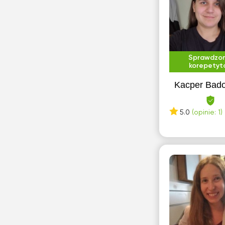
Sprawdzo
korepetyt
Kacper Bad
5.0
(opinie: 1)