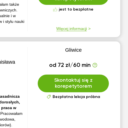
wałam także
jest to bezpłatne
wniczych.
alnie i w
i stylu nauki
Więcej informacji
Gliwice
nisława
od 72 zł/60 min
Skontaktuj się z
korepetytorem
Zasadnicza
Bezpłatna lekcja próbna
dorosłych,
 praca w
.
Pracowałam
awodowa,
iorów).