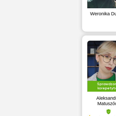
Weronika D
Sprawdzo
korepetyt
Aleksand
Matuszó