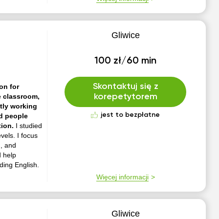
Gliwice
100 zł/60 min
Skontaktuj się z
on for
e classroom,
korepetytorem
tly working
jest to bezpłatne
nd people
tion.
I studied
vels. I focus
n, and
d help
ding English.
Więcej informacji
Gliwice