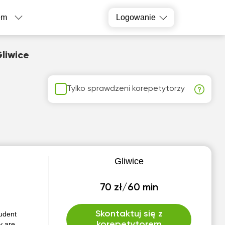
em
Logowanie
liwice
Tylko sprawdzeni korepetytorzy
Gliwice
70 zł/60 min
Skontaktuj się z
tudent
y are
korepetytorem