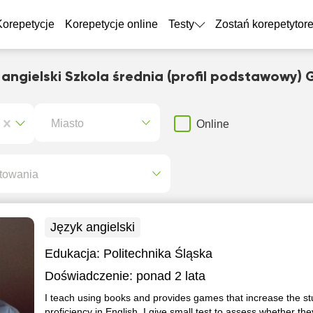
Korepetycje
Korepetycje online
Testy
Zostań korepetytor
 angielski Szkola średnia (profil podstawowy) G
Miasto
Online
towania
Język angielski
Edukacja:
Politechnika Śląska
Doświadczenie:
ponad 2 lata
I teach using books and provides games that increase the s
proficiency in English .I give small test to assess whether the