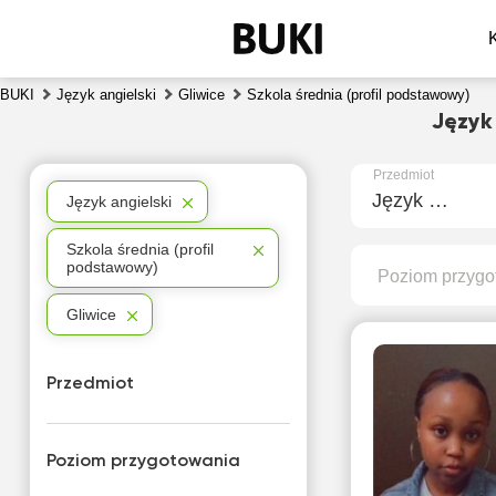
BUKI
Język angielski
Gliwice
Szkola średnia (profil podstawowy)
Język
Przedmiot
Język angielski
Język angielski
Szkola średnia (profil
podstawowy)
Poziom przygo
Gliwice
Przedmiot
Poziom przygotowania