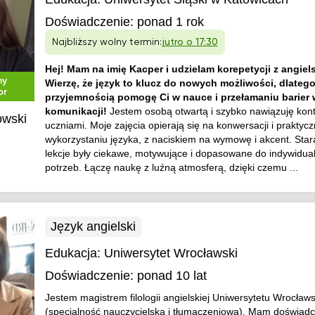
Doświadczenie:
ponad 1 rok
Najbliższy wolny termin:
jutro o 17:30
Hej! Mam na imię Kacper i udzielam korepetycji z angiel
ny
Wierzę, że język to klucz do nowych możliwości, dlatego
or
przyjemnością pomogę Ci w nauce i przełamaniu barier 
komunikacji!
Jestem osobą otwartą i szybko nawiązuję kont
owski
uczniami. Moje zajęcia opierają się na konwersacji i praktyc
wykorzystaniu języka, z naciskiem na wymowę i akcent. Star
lekcje były ciekawe, motywujące i dopasowane do indywidua
potrzeb. Łączę naukę z luźną atmosferą, dzięki czemu ...
Język angielski
Edukacja:
Uniwersytet Wrocławski
Doświadczenie:
ponad 10 lat
Jestem magistrem filologii angielskiej Uniwersytetu Wrocław
(specjalność nauczycielska i tłumaczeniowa). Mam doświad