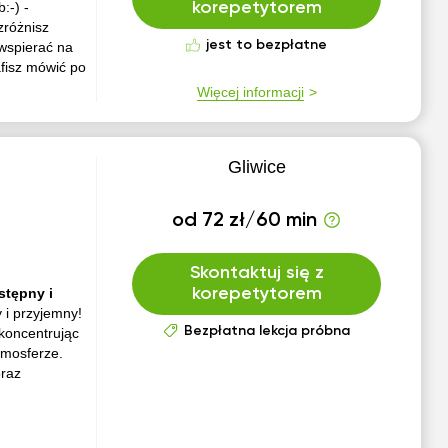
:-) -
korepetytorem
zróżnisz
jest to bezpłatne
spierać na
afisz mówić po
Więcej informacji
Gliwice
od 72 zł/60 min
Skontaktuj się z
stępny i
korepetytorem
 i przyjemny!
Bezpłatna lekcja próbna
oncentrując
tmosferze.
oraz