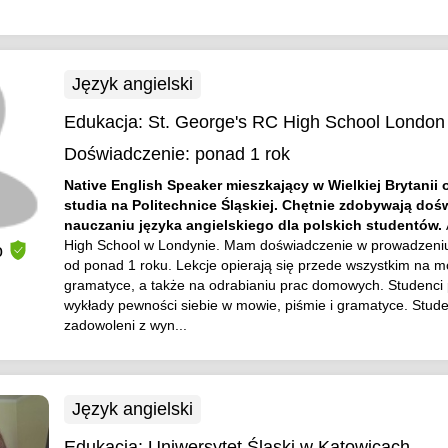
Język angielski
Edukacja:
St. George's RC High School London
Doświadczenie:
ponad 1 rok
Native English Speaker mieszkający w Wielkiej Brytanii o
studia na Politechnice Śląskiej. Chętnie zdobywają doś
nauczaniu języka angielskiego dla polskich studentów.
High School w Londynie. Mam doświadczenie w prowadzeniu l
o
od ponad 1 roku. Lekcje opierają się przede wszystkim na m
gramatyce, a także na odrabianiu prac domowych. Studenci 
wykłady pewności siebie w mowie, piśmie i gramatyce. Stude
zadowoleni z wyn...
Język angielski
Edukacja:
Uniwersytet Śląski w Katowicach