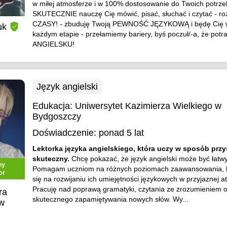
w miłej atmosferze i w 100% dostosowanie do Twoich potrzeb
SKUTECZNIE nauczę Cię mówić, pisać, słuchać i czytać - ro
CZASY! - zbuduję Twoją PEWNOŚĆ JĘZYKOWĄ i będę Cię w
uk
każdym etapie - przełamiemy bariery, byś poczuł/-a, że potr
ANGIELSKU!
Język angielski
Edukacja:
Uniwersytet Kazimierza Wielkiego w
Bydgoszczy
Doświadczenie:
ponad 5 lat
Lektorka języka angielskiego, która uczy w sposób przy
skuteczny.
Chcę pokazać, że język angielski może być łatwy
ny
Pomagam uczniom na różnych poziomach zaawansowania, k
or
się na rozwijaniu ich umiejętności językowych w przyjaznej a
Pracuję nad poprawą gramatyki, czytania ze zrozumieniem 
ra
skutecznego zapamiętywania nowych słów. Wy...
w