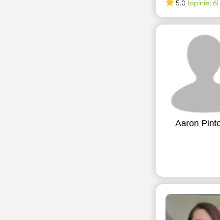
5.0
(opinie: 6)
Aaron Pint