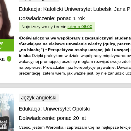
Edukacja:
Katolicki Uniwersytet Lubelski Jana P
Doświadczenie:
ponad 1 rok
Najbliższy wolny termin:
jutro o 08:00
•Doświadczona we współpracy z zagranicznymi student
ny
•Stawiająca na ciekawe utrwalanie wiedzy (quizy, prezent
or
,,na blachę") • Perspektywa osoby uczącej jak i uczącej s
bliska
Dzięki praktykom w dziale współpracy międzynarodow
ka
wakacyjnej promującej uczelnię mogłam rozwijać swoje zdolno
na papierze. Prowadziłam już korepetycje prywatnie. Dawał
prezentację, zatem wiem, jak ważne jest, by nie zanudzić ucz
Język angielski
Edukacja:
Uniwersytet Opolski
Doświadczenie:
ponad 20 lat
Cześć, jestem Weronika i zapraszam Cię na najlepsze lekcje