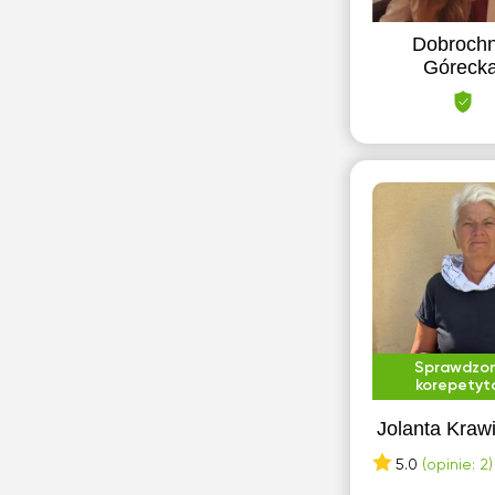
Dobroch
Góreck
Sprawdzo
korepetyt
Jolanta Kraw
5.0
(opinie: 2)