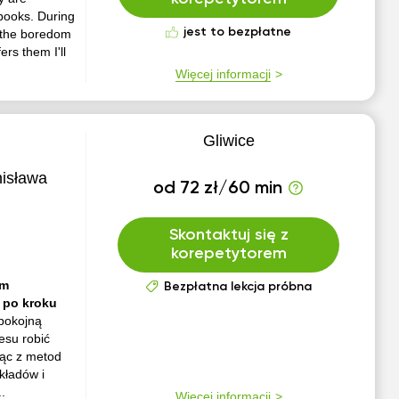
 books. During
jest to bezpłatne
k the boredom
ers them I'll
Więcej informacji
Gliwice
nisława
od 72 zł/60 min
Skontaktuj się z
korepetytorem
ym
Bezpłatna lekcja próbna
 po kroku
spokojną
esu robić
jąc z metod
kładów i
.
Więcej informacji