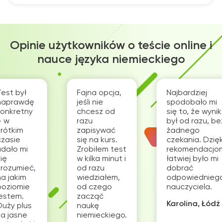
Opinie użytkowników o teście online i
nauce języka niemieckiego
Test był
Fajna opcja,
Najbardziej
naprawdę
jeśli nie
spodobało mi
konkretny
chcesz od
się to, że wynik
– w
razu
był od razu, be
krótkim
zapisywać
żadnego
czasie
się na kurs.
czekania. Dzięk
udało mi
Zrobiłem test
rekomendacjo
ię
w kilka minut i
łatwiej było mi
zrozumieć,
od razu
dobrać
na jakim
wiedziałem,
odpowiednieg
poziomie
od czego
nauczyciela.
jestem.
zacząć
Karolina, Łódź
Duży plus
naukę
za jasne
niemieckiego.