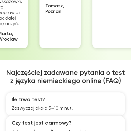
wskazówki,
Tomasz,
co
Poznań
poprawić i
ak dalej
się uczyć.
Marta,
Wrocław
Najczęściej zadawane pytania o test
z języka niemieckiego online (FAQ)
Ile trwa test?
Zazwyczaj około 5–10 minut.
Czy test jest darmowy?