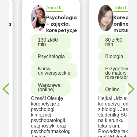
B.
Anna K.
Julia L.
Psychologia
Korepety
zona
- zajęcia,
online do
korepetycje
matury z
|
biologii
130 zł/60
80 zł/60
rozszerz
min
min
|
🌱
Psychologia
Biologia
Kursy
Przygotowani
uniwersyteckie
do matury
rozszerzonej
Warszawa
(online)
Online
Cześć! Oferuję
Hejka! Udzielę
korepetycje z
korepetycji online
psychologii
z biologii. Jestem
klinicznej,
studentką ŚUMu
psychopatologii,
na kierunku
ki
diagnostyki oraz
lekarskim.
psychofarmakologii.
Prowadzę także
Jestem
profil Maturalny