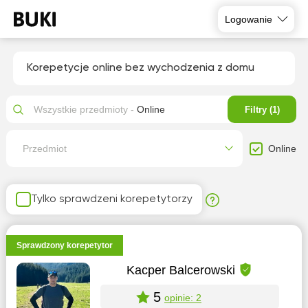
Logowanie
Korepetycje online bez wychodzenia z domu
Wszystkie przedmioty -
Online
Filtry (1)
Online
Przedmiot
Tylko sprawdzeni korepetytorzy
Sprawdzony korepetytor
Kacper Balcerowski
5
opinie: 2