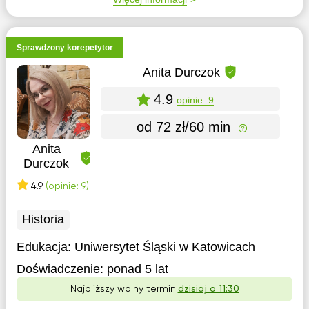
Sprawdzony korepetytor
Anita Durczok
4.9
opinie: 9
od 72 zł/60 min
Anita
Durczok
4.9
(opinie: 9)
Historia
Edukacja:
Uniwersytet Śląski w Katowicach
Doświadczenie:
ponad 5 lat
Najbliższy wolny termin:
dzisiaj o 11:30