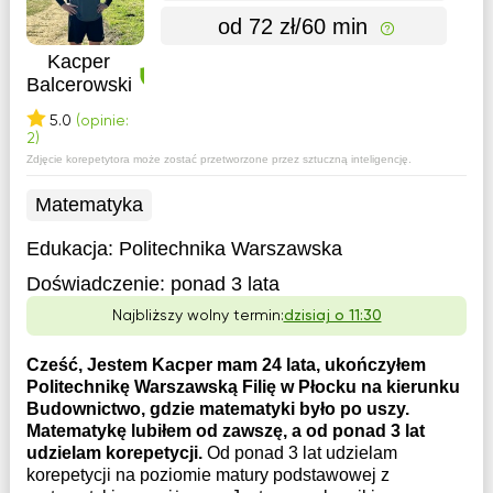
od 72 zł/60 min
Kacper
Balcerowski
5.0
(opinie:
2)
Zdjęcie korepetytora może zostać przetworzone przez sztuczną inteligencję.
Matematyka
Edukacja:
Politechnika Warszawska
Doświadczenie:
ponad 3 lata
Najbliższy wolny termin:
dzisiaj o 11:30
Cześć, Jestem Kacper mam 24 lata, ukończyłem
Politechnikę Warszawską Filię w Płocku na kierunku
Budownictwo, gdzie matematyki było po uszy.
Matematykę lubiłem od zawszę, a od ponad 3 lat
udzielam korepetycji.
Od ponad 3 lat udzielam
korepetycji na poziomie matury podstawowej z