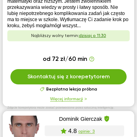
matematyki oraz niższym. Jestem zwolennikiem
przekazywania wiedzy w prosty i łatwy sposób. Nie
lubię niepotrzebnego komplikowania zadań jak często
ma to miejsce w szkole. Wytłumaczę Ci zadanie krok po
kroku, żebyś mogła/mógł wszyst...
Najbliższy wolny termin:
dzisiaj o 11:30
od 72 zł/60 min
Skontaktuj się z korepetytorem
Bezpłatna lekcja próbna
Więcej informacji
Zdjęcie korepetytora może zostać przetworzone przez sztuczną inteligencję.
Dominik Gierczak
4.8
opinie: 3