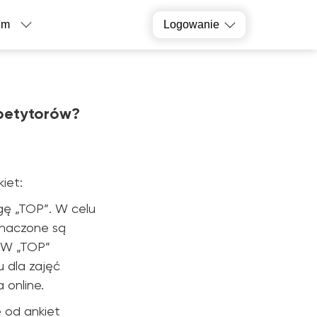
em
Logowanie
epetytorów?
iet:
ugę „TOP”. W celu
znaczone są
. W „TOP”
u dla zajęć
 online.
 od ankiet