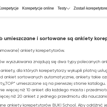
Korepetycje
Korepetycje online
Testy
Zostań korepetytor
b umieszczane i sortowane są ankiety kor
lamowane) ankiety korepetytorów.
ków wyszukiwania znajdują się dwa typy polecanych ank
nkiety, dla których korepetytorzy wykupili płatną usł
 od ankiet sortowanych automatycznie, ankiety takie o
ety„TOP” umieszczone są na pierwszej stronie katalogu
ie więcej niż 10 ankiet dla każdego miasta i przedmiot
 więcej niż 20 ankiet z jednego przedmiotu dla nauczania
e ankiety korepetytorów BUKI School. Aby odróżnić je