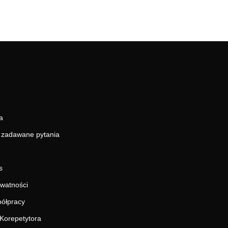
a
j zadawane pytania
s
ywatności
ółpracy
Korepetytora