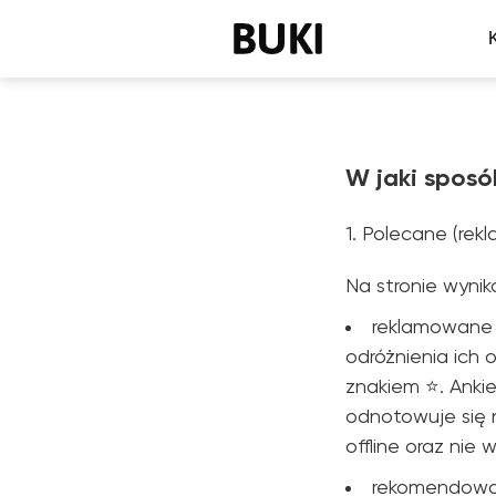
W jaki sposó
1. Polecane (rek
Na stronie wyni
reklamowane a
odróżnienia ich
znakiem ⭐. Anki
odnotowuje się n
offline oraz nie
rekomendowan