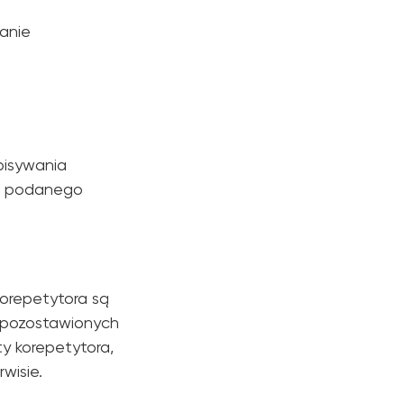
anie
pisywania
 z podanego
korepetytora są
i pozostawionych
ty korepetytora,
wisie.