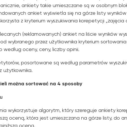
nicznie, ankiety takie umieszczane są w osobnym bloku
ndowanych ankiet wyświetla się na górze listy wyników
korzysta z kryterium wyszukiwania korepetycji „zajęcia o
lecanych (reklamowanych) ankiet na liście wyników wys
e od wybranego przez użytkownika kryterium sortowania
edług oceny, ceny, liczby opinii.
petytorów, posortowane są według parametrów wyszuk
z użytkownika.
ieli można sortować na 4 sposoby
u
ia wykorzystuje algorytm, który szereguje ankiety kor
szą oceną, która jest umieszczana na górze listy, do an
ajniższą oceną.