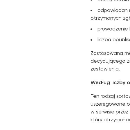
odpowiadanie
otrzymanych zgł
prowadzenie b
liczba opubli
Zastosowana met
decydującego zn
zestawienia.
Według liczby o
Ten rodzaj sorto
uszeregowane od
w serwisie przez
który otrzymał n