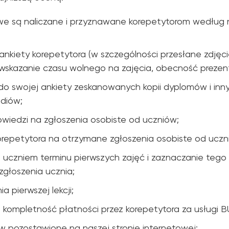
we są naliczane i przyznawane korepetytorom według
nkiety korepetytora (w szczególności przesłane zdjęc
skazanie czasu wolnego na zajęcia, obecność prezent
do swojej ankiety zeskanowanych kopii dyplomów i in
udiów;
wiedzi na zgłoszenia osobiste od uczniów;
korepetytora na otrzymane zgłoszenia osobiste od uczn
 uczniem terminu pierwszych zajęć i zaznaczanie tego 
głoszenia ucznia;
ia pierwszej lekcji;
 kompletność płatności przez korepetytora za usługi B
 pozostawione na naszej stronie internetowej;