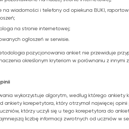
 na wiadomości i telefony od opiekuna BUKI, raportow
oszeń;
loga na stronie internetowej;
kowanych ogłoszeń w serwisie.
odologia pozycjonowania ankiet nie przewiduje przy
aczenia określonym kryteriom w porównaniu z innymi
pinii
wania wykorzystuje algorytm, według którego ankiety 
 ankiety korepetytora, który otrzymał najwięcej opini
 uczniów, którzy uczyli się u tego korepetytora do ankie
ajmniejszą liczbę informacji zwrotnych od uczniów w ser