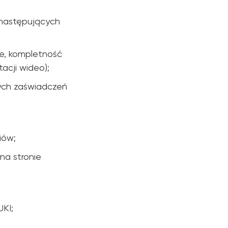
 następujących
ie, kompletność
acji wideo);
nych zaświadczeń
iów;
na stronie
UKI;