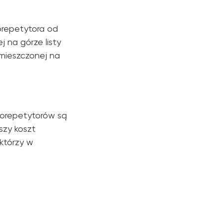
korepetytora od
 na górze listy
umieszczonej na
korepetytorów są
szy koszt
 którzy w