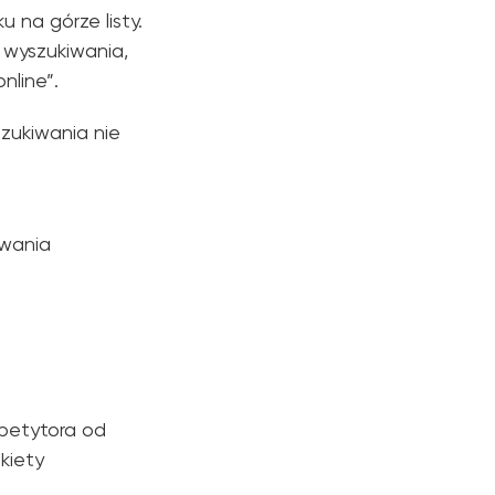
 na górze listy.
 wyszukiwania,
nline”.
zukiwania nie
iwania
epetytora od
kiety