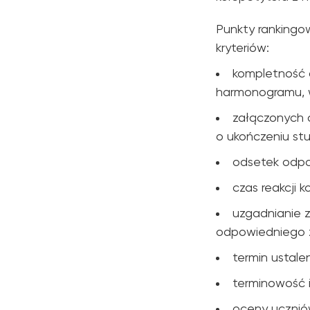
Punkty rankingo
kryteriów:
kompletność a
harmonogramu, w
załączonych 
o ukończeniu st
odsetek odpo
czas reakcji 
uzgadnianie z
odpowiedniego z
termin ustalen
terminowość i
oceny uczniów