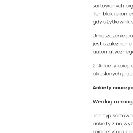
sortowanych orga
Ten blok rekome
gdy użytkownik s
Umieszczenie po
jest uzależnion
automatycznego w
2. Ankiety kore
określonych prze
Ankiety nauczyc
Według ranking
Ten typ sortowan
ankiety z najwyż
korepetytora z n