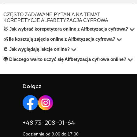
CZĘSTO ZADAWANE PYTANIA NA TEMAT
KOREPETYCJE ALFABETYZACJA CYFROWA
🥇 Jak wybrać korepetytora online z Alfbetyzacja cyfrowa?
💰 Ile kosztują zajęcia online z Alfbetyzacja cyfrowa?
W kategorie Alfabetyzacja cyfrowa online znajdziesz 3
korepetytorów. Podczas wyboru zwróć uwagę na stawkę
📒 Jak wyglądają lekcje online?
Ceny za lekcje online w tej kategorii zaczynają się od
godzinową, opinie uczniów, doświadczenie oraz
120 zł, a średnia wynosi około 80 zł za godzinę.
🌍 Dlaczego warto uczyć się Alfbetyzacja cyfrowa online?
Zajęcia odbywają się głównie przez Zoom lub Google
informacje o wykształceniu. Warto również poszukać
Meet. Nauczyciele zapewniają materiały oraz
Lekcje online to oszczędność czasu, większy wybór
nauczycieli oferujących darmową lekcję próbną (szukaj
dopasowują metody nauczania do Twoich potrzeb.
korepetytorów i elastyczny grafik. To idealne
informacji pod przyciskiem kontaktu).
rozwiązanie, jeśli w Twojej okolicy trudno o dobrego
Dołącz
nauczyciela.
+48 73-208-01-64
Codziennie od 9.00 do 17.00