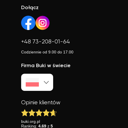
informacji pod przyciskiem kontaktu).
rozwiązanie, jeśli w Twojej okolicy trudno o dobrego
Dołącz
nauczyciela.
+48 73-208-01-64
Codziennie od 9.00 do 17.00
Firma Buki w świecie
Opinie klientów
buki.org.pl
Ranking:
4.69
z
5