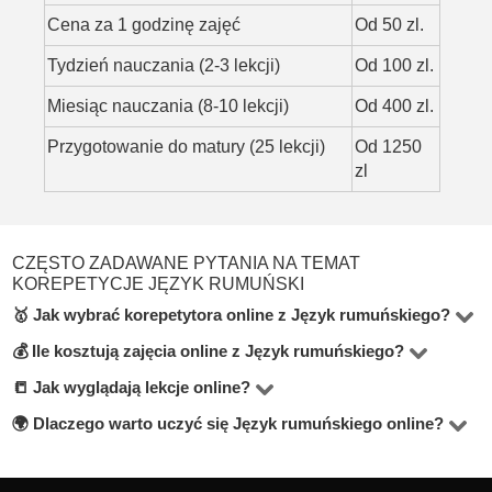
Cena za 1 godzinę zajęć
Od 50 zl.
Tydzień nauczania (2-3 lekcji)
Od 100 zl.
Miesiąc nauczania (8-10 lekcji)
Od 400 zl.
Przygotowanie do matury (25 lekcji)
Od 1250
zl
CZĘSTO ZADAWANE PYTANIA NA TEMAT
KOREPETYCJE JĘZYK RUMUŃSKI
🥇 Jak wybrać korepetytora online z Język rumuńskiego?
💰 Ile kosztują zajęcia online z Język rumuńskiego?
W kategorie Język rumuński online znajdziesz
korepetytorów. Podczas wyboru zwróć uwagę na stawkę
📒 Jak wyglądają lekcje online?
Ceny za lekcje online w tej kategorii zaczynają się od zł,
godzinową, opinie uczniów, doświadczenie oraz
a średnia wynosi około 80 zł za godzinę.
🌍 Dlaczego warto uczyć się Język rumuńskiego online?
Zajęcia odbywają się głównie przez Zoom lub Google
informacje o wykształceniu. Warto również poszukać
Meet. Nauczyciele zapewniają materiały oraz
Lekcje online to oszczędność czasu, większy wybór
nauczycieli oferujących darmową lekcję próbną (szukaj
dopasowują metody nauczania do Twoich potrzeb.
korepetytorów i elastyczny grafik. To idealne