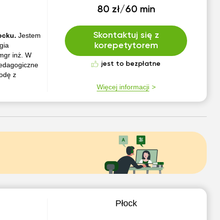
80 zł/60 min
Skontaktuj się z
łocku.
Jestem
gia
korepetytorem
mgr inż. W
jest to bezpłatne
edagogiczne
odę z
Więcej informacji
Płock