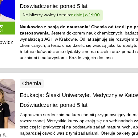
Doświadczenie:
ponad 5 lat
Najbliższy wolny termin:
dzisiaj o 16:00
ny
Naukowiec z pasją do nauczania! Chemia od teorii po p
or
zastosowania.
Jestem doktorem nauk chemicznych, badac
wynalazcą z AGH w Krakowie. Od lat zajmuję się rozwojem te
rowicz
chemicznych, a teraz chcę dzielić się wiedzą jako korepetyt
5-letnie doświadczenie dydaktyczne na uczelni oraz ponad r
uczniami i maturzystami. Każde zajęcia dostoso...
Chemia
Edukacja:
Śląski Uniwersytet Medyczny w Kato
Doświadczenie:
ponad 5 lat
Zapraszam serdecznie na kurs chemii przygotowujący do ma
rozszerzonej. Wszystkie kursy opierają się na webinariach 
oraz części praktycznej na podstawie zadań maturalnych, ab
najbardziej oswoić was z tymi zadaniami. Oferuje pakiety g
 K.