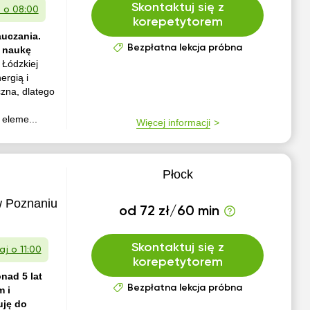
Skontaktuj się z
o o 08:00
korepetytorem
auczania.
Bezpłatna lekcja próbna
i naukę
 Łódzkiej
ergią i
czna, dlatego
 eleme...
Więcej informacji
Płock
w Poznaniu
od 72 zł/60 min
Skontaktuj się z
aj o 11:00
korepetytorem
nad 5 lat
Bezpłatna lekcja próbna
m i
uję do