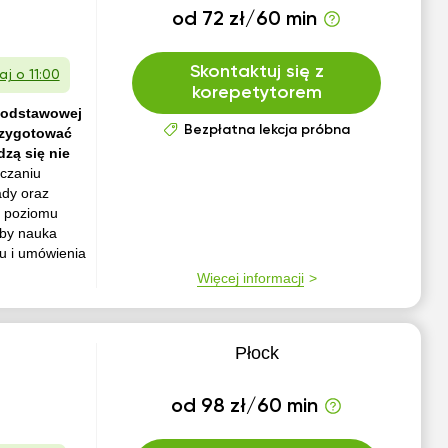
od 72 zł/60 min
Skontaktuj się z
aj o 11:00
korepetytorem
 podstawowej
Bezpłatna lekcja próbna
rzygotować
zą się nie
czaniu
ady oraz
o poziomu
aby nauka
u i umówienia
Więcej informacji
Płock
od 98 zł/60 min