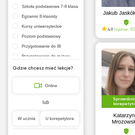
Szkoła podstawowa 7-8 klasa
Jakub Jaskół
Egzamin 8-klasisty
Kursy uniwersyteckie
4.9
(opinie: 15)
Poziom podstawowy
Przygotowanie do IB
Przygotowanie do matury
podstawowej
Gdzie chcesz mieć lekcje?
Szkoła podstawowa 4-6 klasa
Szkola średnia (profil
Online
podstawowy)
Szkola średnia (profil
Sprawdzo
lub
rozszerzony)
korepetyt
Katarzy
W ucznia
U korepetytora
Mrozows