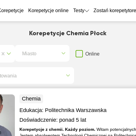
Korepetycje
Korepetycje online
Testy
Zostań korepetytor
Korepetycje Chemia Płock
Miasto
Online
towania
Chemia
Edukacja:
Politechnika Warszawska
Doświadczenie:
ponad 5 lat
Korepetycje z chemii. Każdy poziom.
Witam potencjalnych
Jestem absolwentem Technologii Chemicznej na Politechnic