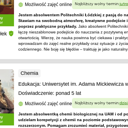
Możliwość zajęć online
Najbliższy wolny termin:
jutr
Jestem absolwentem Politechniki Łódzkiej z pasją do n
ny
Stawiam na swobodną atmosferę, kreatywne podejście 
or
poprzez praktyczne przykłady.
Jako absolwent Politechniki
łączę nieszablonowe podejście do nauczania z pozytywną en
łek
otwartością. Wierzę, że nauka powinna być ciekawa i prakty
wprowadzam do zajęć realne przykłady oraz sytuacje z życia
codziennego. Nie boję się błędów – traktuję je jako naturalny
Chemia
Edukacja:
Uniwersytet im. Adama Mickiewicza 
Doświadczenie:
ponad 5 lat
Możliwość zajęć online
Najbliższy wolny termin:
dzisi
Jestem absolwentką chemii biologicznej na UAM i od po
ny
udzielam korepetycji z chemii na poziomie podstawowy
or
rozszerzonym. Pomagam zrozumieć materiał, przygotow