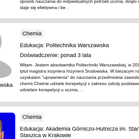
sposób nauczania do indywidualnych potrzeb ucznia, dzięki
staje się efektywna i be...
Chemia
Edukacja:
Politechnika Warszawska
Doświadczenie:
ponad 3 lata
Witam. Jestem absolwentka Politechniki Warszawskiej, w 2
tytul magistra inzyniera Inzynierii Srodowiska. W biezacym r
uzyskalam "uprawnienia" do nauczania przedmiotow zawodo
chemii.Chetnie udziele korepetycji z zakresu szkoly podsta
owska
udzielam korepetycji u ucznia, ...
Chemia
Edukacja:
Akademia Górniczo-Hutnicza im. Sta
Staszica w Krakowie