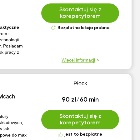
Skontaktuj się z
korepetytorem
raktyczne
Bezpłatna lekcja próbna
zem i
chnologii
or. Posiadam
ok pracy z
Więcej informacji
Płock
wicach
90 zł/60 min
Skontaktuj się z
tury
wykładowych,
korepetytorem
y jak
jest to bezpłatne
rupowe do max