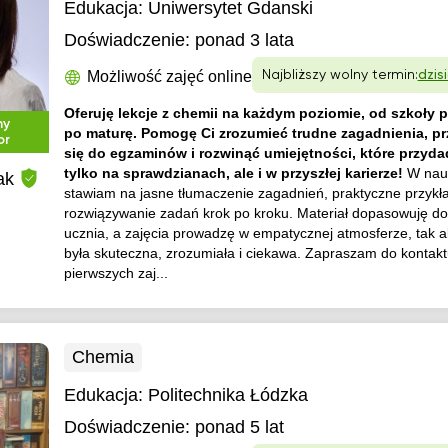
Edukacja:
Uniwersytet Gdanski
Doświadczenie:
ponad 3 lata
Możliwość zajęć online
Najbliższy wolny termin:
dzisi
Oferuję lekcje z chemii na każdym poziomie, od szkoły
ny
po maturę. Pomogę Ci zrozumieć trudne zagadnienia, p
or
się do egzaminów i rozwinąć umiejętności, które przydad
tylko na sprawdzianach, ale i w przyszłej karierze!
W nau
ak
stawiam na jasne tłumaczenie zagadnień, praktyczne przykł
rozwiązywanie zadań krok po kroku. Materiał dopasowuję d
ucznia, a zajęcia prowadzę w empatycznej atmosferze, tak 
była skuteczna, zrozumiała i ciekawa. Zapraszam do kontakt
pierwszych zaj...
Chemia
Edukacja:
Politechnika Łódzka
Doświadczenie:
ponad 5 lat