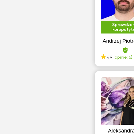
Sprawdzo
korepetyt
Andrzej Piot
4.9
(opinie: 6)
Aleksandra