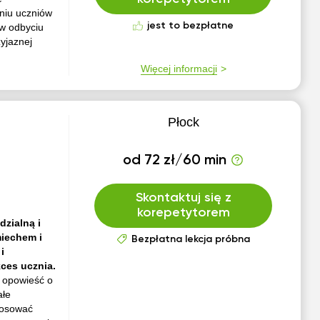
niu uczniów
jest to bezpłatne
 w odbyciu
yjaznej
Więcej informacji
Płock
od 72 zł/60 min
Skontaktuj się z
korepetytorem
zialną i
iechem i
Bezpłatna lekcja próbna
i
ces ucznia.
a opowieść o
ałe
tosować