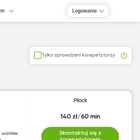
em
Logowanie
Tylko sprawdzeni korepetytorzy
Płock
140 zł/60 min
Skontaktuj się z
 uczniów.
e
korepetytorem