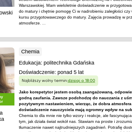
Warszawskiej. Mam wieloletnie doświadczenie w przygotowa
do matury i chętnie pomogę Ci w nadrobieniu zaległości czy
owski
kursu przygotowawczego do matury. Zajęcia prowadzę w prz
atmosferze. ...
Chemia
Edukacja:
politechnika Gdańska
Doświadczenie:
ponad 5 lat
Najbliższy wolny termin:
dzisiaj o 18:00
Jako korepetytor jestem osobą zaangażowaną, odpowied
ny
godną zaufania. Zawsze podchodzę do nauczania z uśm
or
pozytywnym nastawieniem, wierząc, że dobra atmosfera 
doświadczenie nauczyciela mają ogromny wpływ na suk
na
Chemia to dla mnie nie tylko wzory i reakcje, ale fascynując
ka
tym, jak działa świat wokół nas. Stawiam na proste i zrozumi
tłumaczenie nawet najtrudniejszych zagadnień. Potrafię dos