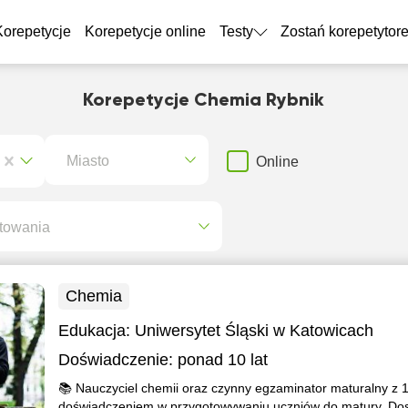
Korepetycje
Korepetycje online
Testy
Zostań korepetytor
Korepetycje Chemia Rybnik
Miasto
Online
towania
Chemia
Edukacja:
Uniwersytet Śląski w Katowicach
Doświadczenie:
ponad 10 lat
📚 Nauczyciel chemii oraz czynny egzaminator maturalny z 1
doświadczeniem w przygotowywaniu uczniów do matury. Do