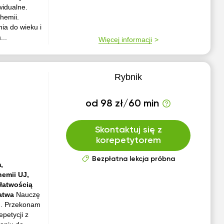
widualne.
hemii.
ia do wieku i
...
Więcej informacji
Rybnik
od 98 zł/60 min
Skontaktuj się z
korepetytorem
Bezpłatna lekcja próbna
,
emii UJ,
 łatwością
Łatwa
Nauczę
in. Przekonam
petycji z