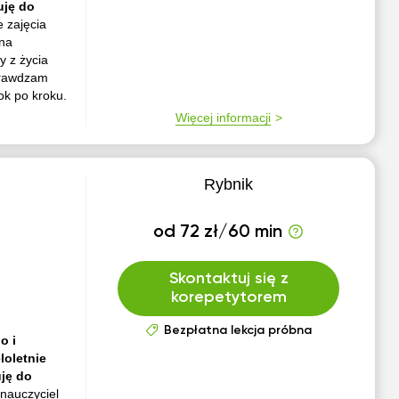
uję do
 zajęcia
 na
y z życia
prawdzam
ok po kroku.
Więcej informacji
Rybnik
od 72 zł/60 min
Skontaktuj się z
korepetytorem
Bezpłatna lekcja próbna
o i
loletnie
ję do
nauczyciel