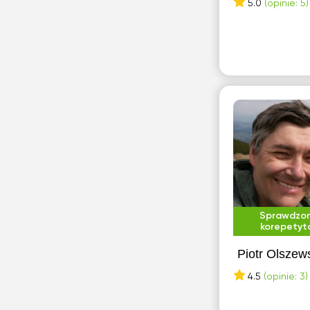
5.0
(opinie: 5)
Sprawdzo
korepetyt
Piotr Olszew
4.5
(opinie: 3)