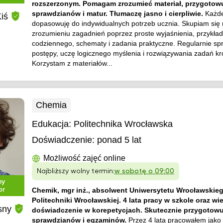
rozszerzonym. Pomagam zrozumieć materiał, przygotow
sprawdzianów i matur. Tłumaczę jasno i cierpliwie.
Każde
iś
dopasowuję do indywidualnych potrzeb ucznia. Skupiam się
zrozumieniu zagadnień poprzez proste wyjaśnienia, przykład
codziennego, schematy i zadania praktyczne. Regularnie s
postępy, uczę logicznego myślenia i rozwiązywania zadań kr
Korzystam z materiałów...
Chemia
Edukacja:
Politechnika Wrocławska
Doświadczenie:
ponad 5 lat
Możliwość zajęć online
Najbliższy wolny termin:
w sobotę o 09:00
ny
or
Chemik, mgr inż., absolwent Uniwersytetu Wrocławskieg
Politechniki Wrocławskiej. 4 lata pracy w szkole oraz wie
sny
doświadczenie w korepetycjach. Skutecznie przygotowu
sprawdzianów i egzaminów.
Przez 4 lata pracowałem jako 