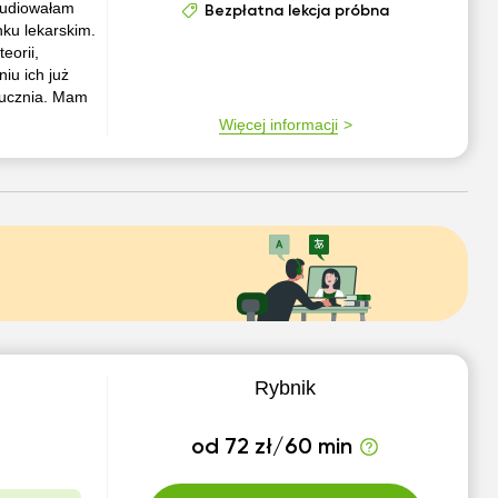
tudiowałam
Bezpłatna lekcja próbna
nku lekarskim.
eorii,
iu ich już
 ucznia. Mam
Więcej informacji
Rybnik
od 72 zł/60 min