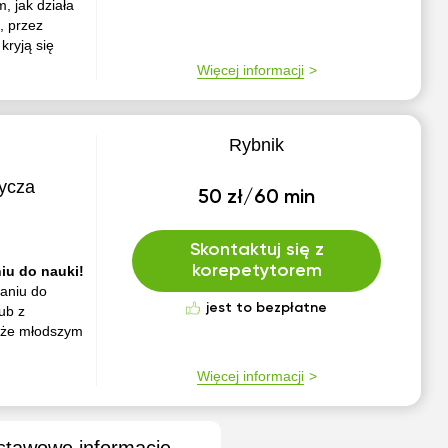
, jak działa
, przez
kryją się
Więcej informacji
Rybnik
ycza
50 zł/60 min
Skontaktuj się z
korepetytorem
iu do nauki!
aniu do
jest to bezpłatne
ub z
kże młodszym
Więcej informacji