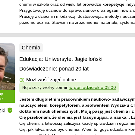
chemii w szkole oraz od wielu lat prowadzę korepetycje indy
Przygotowuję uczniów do sprawdzianów oraz egzaminów z c
Pracuję z dziećmi i młodzieżą, dostosowując metody nauczan
poziomu ucznia. Stawiam na zrozumienie materiału, systema
Chemia
Edukacja:
Uniwersytet Jagielloński
Doświadczenie:
ponad 20 lat
Możliwość zajęć online
Najbliższy wolny termin:
w poniedziałek o 08:00
ny
or
Jestem długoletnim pracownikiem naukowo-badawczym
nauczycielem, korepetytorem, absolwentem Wydziału Ch
ski
doktorem nauk chemicznych. Moją pasją jest chemia i z
Cię przekonam, że chemia jest fascynująca, a nauka... 
Cię chemii, z łatwością zaliczysz każdy sprawdzian i egzam
Cię, jak łatwa może być chemia. Wiem to, gdyż udzielam kore