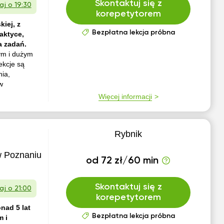
Skontaktuj się z
iaj o 19:30
korepetytorem
iej, z
Bezpłatna lekcja próbna
aktyce,
a zadań.
ym i dużym
ekcje są
nia,
w
Więcej informacji
Rybnik
w Poznaniu
od 72 zł/60 min
Skontaktuj się z
iaj o 21:00
korepetytorem
nad 5 lat
Bezpłatna lekcja próbna
m i