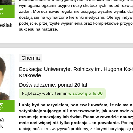
wymagania egzaminacyjne i uczę skutecznych metod rozwi
ny
zadań. Moi uczniowie regularnie osiągają wysokie wyniki, dzi
or
dostają się na wymarzone kierunki medyczne. Oferuję indyw
podejście, przejrzyste wyjaśnienia oraz kompleksowe przyg
ieślak
sukcesu na maturze.
Chemia
Edukacja:
Uniwersytet Rolniczy im. Hugona Kołł
Krakowie
Doświadczenie:
ponad 20 lat
Najbliższy wolny termin:
w sobotę o 16:00
ny
Lubię być nauczycielem, ponieważ uważam, że nie ma ni
or
satysfakcjonującego niż obserwowanie, jak uczniowie o
rozumieją otaczający ich świat. Praca w zawodzie nauczy
na
mnie coś więcej niż tylko profesja – to powołanie.
Pomag
ek
umiejętności i rozwiązywać problemy, z którymi borykają się