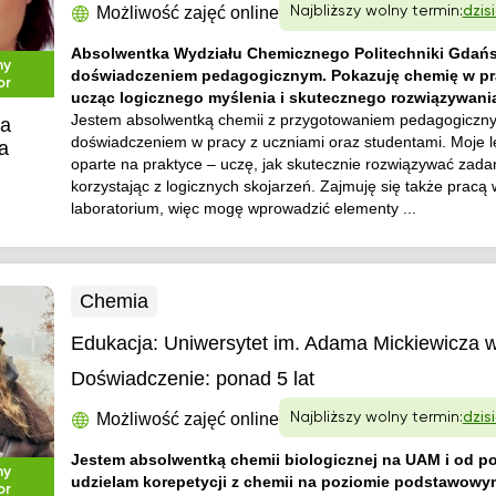
Możliwość zajęć online
Najbliższy wolny termin:
dzis
Absolwentka Wydziału Chemicznego Politechniki Gdańsk
ny
doświadczeniem pedagogicznym. Pokazuję chemię w pr
or
ucząc logicznego myślenia i skutecznego rozwiązywani
Jestem absolwentką chemii z przygotowaniem pedagogiczn
ka
doświadczeniem w pracy z uczniami oraz studentami. Moje l
a
oparte na praktyce – uczę, jak skutecznie rozwiązywać zada
korzystając z logicznych skojarzeń. Zajmuję się także pracą 
laboratorium, więc mogę wprowadzić elementy ...
Chemia
Edukacja:
Uniwersytet im. Adama Mickiewicza 
Doświadczenie:
ponad 5 lat
Możliwość zajęć online
Najbliższy wolny termin:
dzis
Jestem absolwentką chemii biologicznej na UAM i od po
ny
udzielam korepetycji z chemii na poziomie podstawowy
or