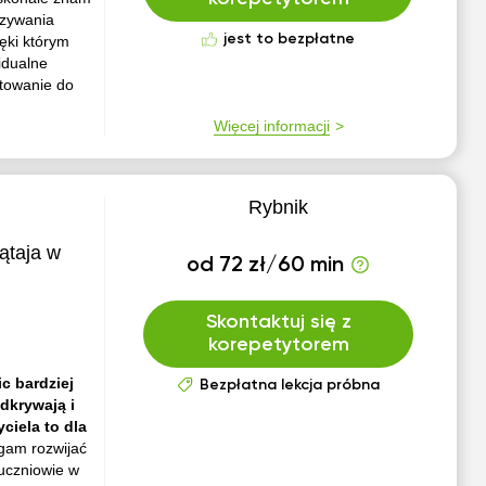
ązywania
jest to bezpłatne
ęki którym
idualne
otowanie do
Więcej informacji
Rybnik
ątaja w
od 72 zł/60 min
Skontaktuj się z
korepetytorem
c bardziej
Bezpłatna lekcja próbna
dkrywają i
ciela to dla
am rozwijać
 uczniowie w