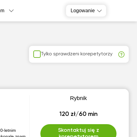
em
Logowanie
Tylko sprawdzeni korepetytorzy
Rybnik
120 zł/60 min
Skontaktuj się z
0-letnim
skonale znam
korepetytorem