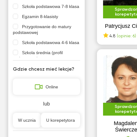
Szkoła podstawowa 7-8 klasa
Sprawdzo
korepetyt
Egzamin 8-klasisty
Patrycjusz C
Przygotowanie do matury
podstawowej
4.8
(opinie: 6)
Szkoła podstawowa 4-6 klasa
Szkola średnia (profil
podstawowy)
Szkola średnia (profil
Gdzie chcesz mieć lekcje?
rozszerzony)
Online
lub
Sprawdzo
korepetyt
W ucznia
U korepetytora
Magdale
Świercz