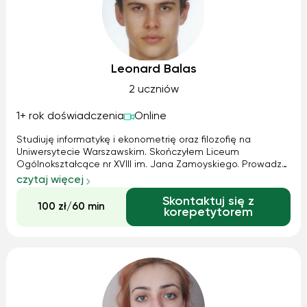
Leonard Balas
2 uczniów
1+ rok doświadczenia
Online
Studiuję informatykę i ekonometrię oraz filozofię na
Uniwersytecie Warszawskim. Skończyłem Liceum
Ogólnokształcące nr XVIII im. Jana Zamoyskiego. Prowadzę
zajęcia na poziomie szkoły podstawowej i średniej (matura
czytaj więcej
podstawowa). W szkole startowałem w różnych
Skontaktuj się z
olimpiadach i tłumaczyłem matmę kolegom na ...
100 zł/60 min
korepetytorem