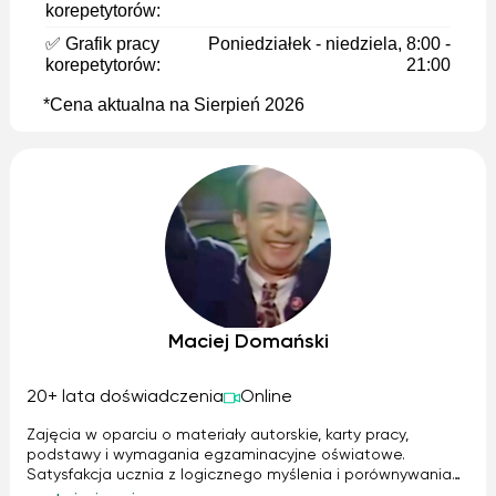
korepetytorów:
✅ Grafik pracy
Poniedziałek - niedziela, 8:00 -
korepetytorów:
21:00
*Cena aktualna na Sierpień 2026
Maciej Domański
20+ lata doświadczenia
Online
Zajęcia w oparciu o materiały autorskie, karty pracy,
podstawy i wymagania egzaminacyjne oświatowe.
Satysfakcja ucznia z logicznego myślenia i porównywania
systemów. Lekcje mają być nie tylko wysiłkiem