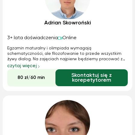
Adrian Skowroński
3+ lata doświadczenia
Online
Egzamin maturalny i olimpiada wymagają
schematyczności, ale filozofowanie to przede wszystkim
żywy dialog. Na zajęciach najpierw będziemy pracować z
Twoimi pytaniami i wątpliwościami wokół omawianych
czytaj więcej
zagadnień, a następnie przełożymy to na przejrzyste mapy
Skontaktuj się z
myśli oraz notatki w chmurze. Zapewniam elastyczne
80 zł/60 min
korepetytorem
podejście i przestrzeń na własne tempo. Pomagam w: •
Maturze rozszerzonej z filozofii • Olimpiadzie Filozoficznej
(od koncepcji po egzamin) • Nauce krytycznego pisania i
analizie tekstów