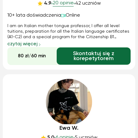
20 opinie
4.9
42 uczniów
10+ lata doświadczenia
Online
I am an Italian mother tongue professor, I offer all level
tuitions, preparation for all the Italian language certificates
(A1-C2) and a special program for the Citizenship B1
Certificate. Committed to Education with passion and
czytaj więcej
determination, Massimiliano is an Italian encouraging and
Skontaktuj się z
patient lect...
80 zł/60 min
korepetytorem
Ewa W.
6 opinie
5.0
5 uczniów