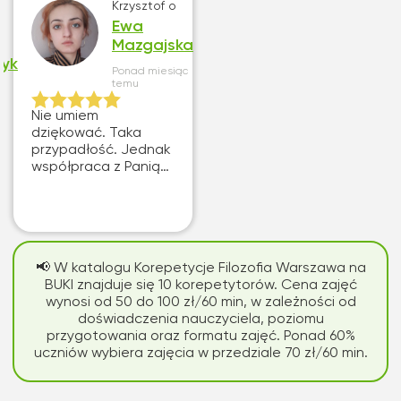
Krzysztof
o
Ewa
Mazgajska
zyk
Ponad miesiąc
temu
Nie umiem
dziękować. Taka
przypadłość. Jednak
współpraca z Panią
Ewą odkryła głęboko
ukryte pokłady mojej
wdzięczności.
Rzetelne i twórcze
sugestie dotyczące
📢 W katalogu Korepetycje Filozofia Warszawa na
modyfikacji gotow...
BUKI znajduje się 10 korepetytorów. Cena zajęć
wynosi od 50 do 100 zł/60 min, w zależności od
doświadczenia nauczyciela, poziomu
przygotowania oraz formatu zajęć. Ponad 60%
uczniów wybiera zajęcia w przedziale 70 zł/60 min.