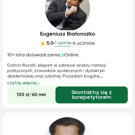
Eugeniusz Białonożko
1 opinie
5.0
4 uczniów
10+ lata doświadczenia
Online
Doktor filozofii, ekspert w zakresie analizy narracji
politycznych, stosunków społecznych i dydaktyki
akademickiej oraz szkolnej. Posiadam bogate,
kilkunastoletnie doświadczenie w prowadzeniu autorskich
czytaj więcej
programów nauczania dla studentów oraz uczniów (od
Skontaktuj się z
szkoły podstawowej do liceum).
100 zł/60 min
korepetytorem