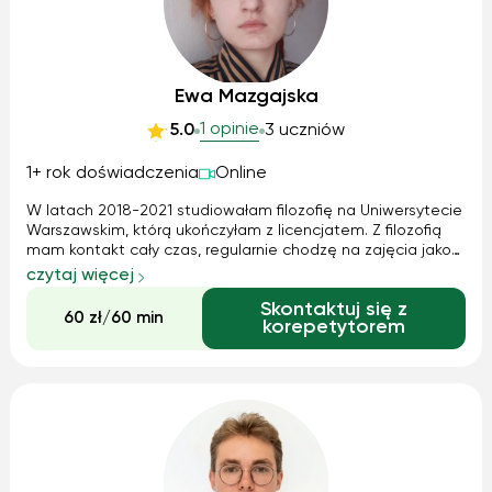
Ewa Mazgajska
1 opinie
5.0
3 uczniów
1+ rok doświadczenia
Online
W latach 2018-2021 studiowałam filozofię na Uniwersytecie
Warszawskim, którą ukończyłam z licencjatem. Z filozofią
mam kontakt cały czas, regularnie chodzę na zajęcia jako
wolna słuchaczka, a konteksty filozoficzne są obecne na
czytaj więcej
wszystkich moich kierunkach studiów. Chętnie pomogę
Skontaktuj się z
zgłębić tę dyscyplinę - czy to od podstaw, czy jako
60 zł/60 min
korepetytorem
przygotowanie do matury, czy też jako rozszerzenie już
posiadanej wiedzy. Model pracy będzie indywidualne
dopasowany do potrzeb ucznia lub uczennicy :)