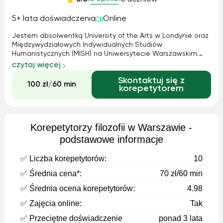
5+ lata doświadczenia
Online
Jestem absolwentką University of the Arts w Londynie oraz
Międzywydziałowych Indywidualnych Studiów
Humanistycznych (MISH) na Uniwersytecie Warszawskim.
Pracowałam w instytucjach kultury w Wielkiej Brytanii, mam
czytaj więcej
też doświadczenie w prowadzeniu zajęć filmowych z
Skontaktuj się z
dziećmi. Zdawałam maturę międzynarodow...
100 zł/60 min
korepetytorem
Korepetytorzy filozofii w Warszawie -
podstawowe informacje
✅ Liczba korepetytorów:
10
✅ Średnia cena*:
70 zł/60 min
✅ Średnia ocena korepetytorów:
4.98
✅ Zajęcia online:
Tak
✅ Przeciętne doświadczenie
ponad 3 lata