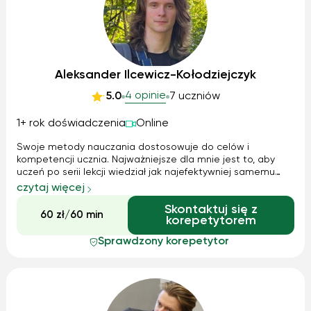
Aleksander Ilcewicz-Kołodziejczyk
4 opinie
5.0
7 uczniów
1+ rok doświadczenia
Online
Swoje metody nauczania dostosowuje do celów i
kompetencji ucznia. Najważniejsze dla mnie jest to, aby
uczeń po serii lekcji wiedział jak najefektywniej samemu
rozwijać swoje zainteresowania. Ważne jest dla mnie
czytaj więcej
nauczenie analizy, tworzenia i krytyki argumentacji, jak i
Skontaktuj się z
czytanie ze zrozumieniem materiałów akademickich.
60 zł/60 min
korepetytorem
Sprawdzony korepetytor