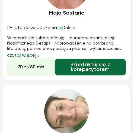
Maja Sostaric
2+ lata doświadczenia
Online
W ramach konsultacji oferuję: - pomoc w pisaniu eseju
filozoficznego (l etap) - naprowadzenie na potrzebną
literaturę, pomoc w rozpoczęciu pisania i wytłumaczeniu
jak esej filozoficzny powinien wyglądać, redakcja
czytaj więcej
tworzonego przez Ciebie tekstu na bieżąco (zakres
Skontaktuj się z
matura/olimpiada filozoficzna) - do...
70 zł/60 min
korepetytorem