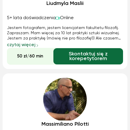
Liudmyla Maslii
5+ lata doświadczenia
Online
Jestem fotografem, jestem licencjatem fakultetu filozofij.
Zapraszam. Mam więcej za 10 lat praktyki sztuki wizualnej.
Jestem za praktykę (mówię nie pro filozofię!)) Ale czasem
bez teorii nic nie będzie... chce pomoc wszystkim chętnym
czytaj więcej
stać lepiej i jak najbardziej specjalistę W swojej branży lub
Skontaktuj się z
w ...
50 zł/60 min
korepetytorem
Massimiliano Pilotti