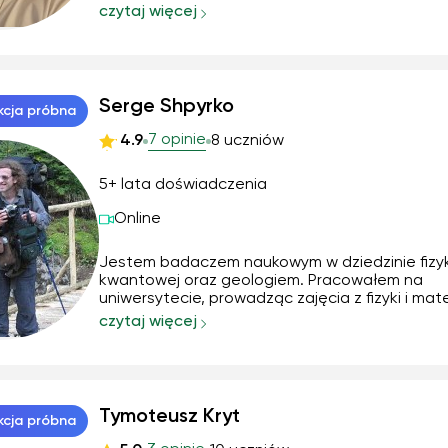
namacalnym dowodem zjawisk fizycznych. Z
czytaj więcej
oczywistych względów przeprowadzanie dośw
będzie bardzo utrudnione, ale nic straconego
do dyspozycji cały i...
Serge Shpyrko
kcja próbna
7 opinie
4.9
8 uczniów
5+ lata doświadczenia
Online
Jestem badaczem naukowym w dziedzinie fizyk
kwantowej oraz geologiem. Pracowałem na
uniwersytecie, prowadząc zajęcia z fizyki i ma
dla studentów. Udzielam korepetycji z fizyki i
czytaj więcej
matematyki na poziomie rozszerzonym oraz
akademickim, w tym z analizy matematycznej, 
liniowej, mechaniki ...
Tymoteusz Kryt
kcja próbna