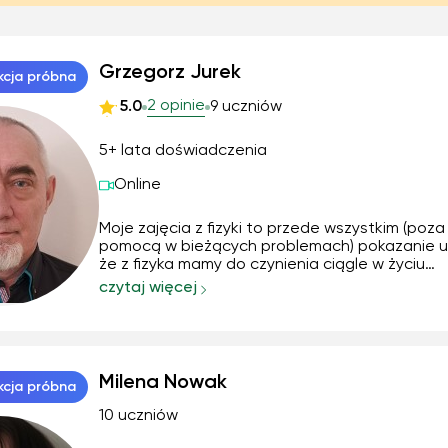
Grzegorz Jurek
kcja próbna
2 opinie
5.0
9 uczniów
5+ lata doświadczenia
Online
Moje zajęcia z fizyki to przede wszystkim (poza
pomocą w bieżących problemach) pokazanie u
że z fizyka mamy do czynienia ciągle w życiu
codziennym nie zdając sobie nawet z tego spr
czytaj więcej
Poza tym jeśli czas pozwala wprowadzam do
kosmologii i swiata cząstek cząstek elementa
jest moja pa...
Milena Nowak
kcja próbna
10 uczniów