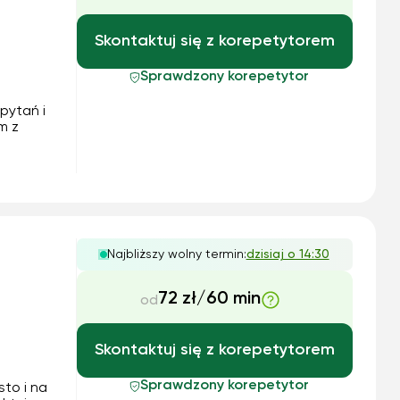
Skontaktuj się z korepetytorem
Sprawdzony korepetytor
pytań i
m z
rki, a
 po
 fizyka
Najbliższy wolny termin:
dzisiaj o 14:30
72 zł/60 min
od
Skontaktuj się z korepetytorem
Sprawdzony korepetytor
to i na