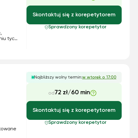
Skontaktuj się z korepetytorem
Sprawdzony korepetytor
,
niu tych
 na
zą na
konk...
Najbliższy wolny termin:
w wtorek o 17:00
72 zł/60 min
od
Skontaktuj się z korepetytorem
Sprawdzony korepetytor
ikowane