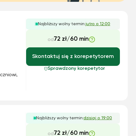
Najbliższy wolny termin:
jutro o 12:00
72 zł/60 min
od
Skontaktuj się z korepetytorem
Sprawdzony korepetytor
czniowi,
awy.
rnych co
Najbliższy wolny termin:
dzisiaj o 19:00
72 zł/60 min
od