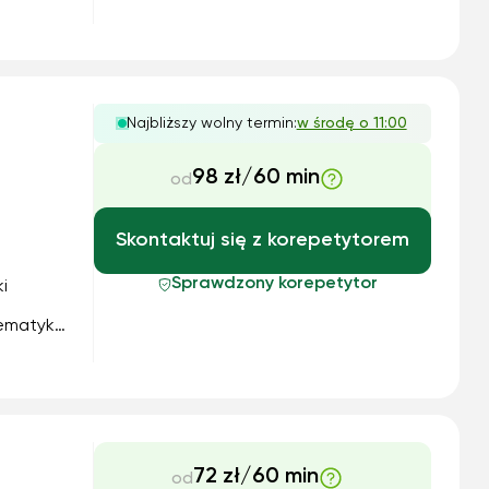
iadczeń
! Mamy
Najbliższy wolny termin:
w środę o 11:00
98 zł/60 min
od
Skontaktuj się z korepetytorem
Sprawdzony korepetytor
i
tematyki
algebry
72 zł/60 min
od