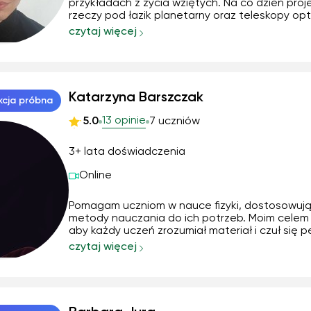
przykładach z życia wziętych. Na co dzień proj
rzeczy pod łazik planetarny oraz teleskopy op
tam również muszę wszystko tłumaczyć prosto 
czytaj więcej
przykładach swojemu zespołowi - więc przenie
tego na warstwę edukacyjną nie stanowi dl...
Katarzyna Barszczak
kcja próbna
13 opinie
5.0
7 uczniów
3+ lata doświadczenia
Online
Pomagam uczniom w nauce fizyki, dostosowuj
metody nauczania do ich potrzeb. Moim celem 
aby każdy uczeń zrozumiał materiał i czuł się 
podczas egzaminów i sprawdzianów. Wierzę, że
czytaj więcej
może być fascynująca – wystarczy odpowiedn
podejście!