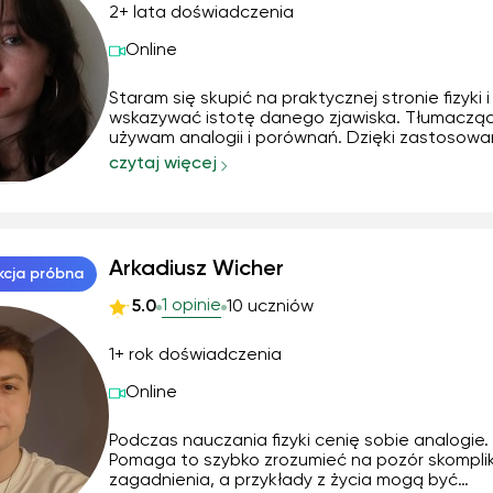
2+ lata doświadczenia
Online
Staram się skupić na praktycznej stronie fizyki i
wskazywać istotę danego zjawiska. Tłumacząc
używam analogii i porównań. Dzięki zastosowa
metod udało mi się m.in. Sprawić, że zagrożony
czytaj więcej
semestr uczeń dostał ocenę o 2 stopnie wyżs
koniec roku, a inny uczeń uzyskał tytuł laureata 
Arkadiusz Wicher
kcja próbna
1 opinie
5.0
10 uczniów
1+ rok doświadczenia
Online
Podczas nauczania fizyki cenię sobie analogie.
Pomaga to szybko zrozumieć na pozór skompl
zagadnienia, a przykłady z życia mogą być