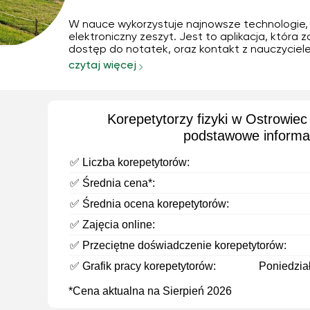
W nauce wykorzystuje najnowsze technologie,
elektroniczny zeszyt. Jest to aplikacja, która 
dostęp do notatek, oraz kontakt z nauczyciel
Elektroniczny zeszyt uczeń może otworzyć na
czytaj więcej
komputerze, tablecie, czy nawet na telefonie w
Są tam wszystkie nasze lekcje. Używamy go 
Korepetytorzy fizyki w Ostrowiec
podstawowe informa
✅ Liczba korepetytorów:
✅ Średnia cena*:
✅ Średnia ocena korepetytorów:
✅ Zajęcia online:
✅ Przeciętne doświadczenie korepetytorów:
✅ Grafik pracy korepetytorów:
Poniedział
*Cena aktualna na Sierpień 2026