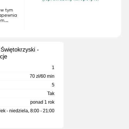
 w tym
zapewnia
em.
 szkole.
w tr...
 Świętokrzyski -
cje
1
70 zł/60 min
5
Tak
ponad 1 rok
ek - niedziela, 8:00 - 21:00