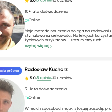
3 opinie
5.0
10 uczniów
10+ lata doświadczenia
Online
Moja metoda nauczania polega na zadawaniu 
stymulowaniu ciekawości. Na lekcjach korzysta
życiowych przykładów – zrozumiemy ruch
przyspieszony na podstawie jazdy rowerem z gó
czytaj więcej
siłę tarcia analizujemy przy przesuwaniu mebla
dywanie. Łączę teorię z praktyką, pokazując, że
to ni...
Radosław Kucharz
kcja próbna
5 opinie
5.0
10 uczniów
3+ lata doświadczenia
Online
W moich sposobach nauki stosuję zasadę: pros