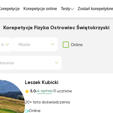
Korepetycje
Korepetycje online
Testy
Zostań korepetytor
Korepetycje Fizyka Ostrowiec Świętokrzyski
Miasto
Online
towania
Leszek Kubicki
4 opinie
5.0
11 uczniów
20+ lata doświadczenia
Online