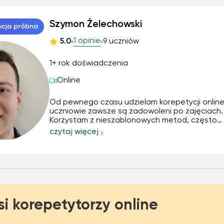
Szymon Żelechowski
kcja próbna
1 opinie
5.0
9 uczniów
1+ rok doświadczenia
Online
Od pewnego czasu udzielam korepetycji online
uczniowie zawsze są zadowoleni po zajęciach.
Korzystam z nieszablonowych metod, często
tłumacząc skomplikowane zagadnienia na pro
czytaj więcej
przykładach. Potrafię motywować do nauki i
przekazywać wiedzę w zrozumiały sposób. Moj
wyjaśnienia są jasne i klar...
si korepetytorzy online