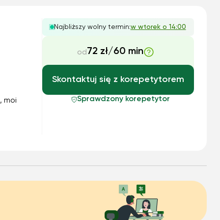
Najbliższy wolny termin:
w wtorek o 14:00
72 zł/60 min
od
Skontaktuj się z korepetytorem
Sprawdzony korepetytor
, moi
stych
e