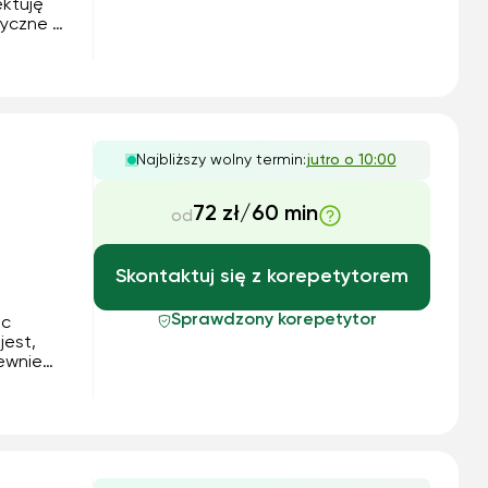
ektuję
tyczne -
i na
sienie
Najbliższy wolny termin:
jutro o 10:00
72 zł/60 min
od
Skontaktuj się z korepetytorem
Sprawdzony korepetytor
ąc
jest,
pewnie
 fizyka
ie