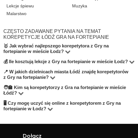
Lekcje śpiewu
Muzyka
Malarstwo
CZĘSTO ZADAWANE PYTANIA NA TEMAT
KOREPETYCJE ŁÓDŹ GRA NA FORTEPIANIE
🥇 Jak wybrać najlepszego korepetytora z Gry na
fortepianie w mieście Łodz?
💰 Ile kosztują lekcje z Gry na fortepianie w mieście Łodz?
Na platformie BUKI znajdziesz 5 korepetytorów
oferujących zajęcia z Gra na fortepianie w miejscowości
📍 W jakich dzielnicach miasta Łódź znajdę korepetytorów
Ceny zależą od poziomu, doświadczenia korepetytora i
z Gry na fortepianie?
Łódź. Przy wyborze zwróć uwagę na cenę, opinie,
trybu zajęć (online lub stacjonarnie). Średnia cena w
🧑‍🏫 Kim są korepetytorzy z Gra na fortepianie w mieście
doświadczenie, wykształcenie oraz lokalizację. Warto
Na BUKI możesz znaleźć nauczycieli w niemal
mieście Łódź wynosi od 70 do 100 zł/h.
Łódź?
szukać korepetytorów z opcją darmowej lekcji próbnej,
wszystkich dzielnicach miasta Łódź. Możesz też wybrać
🖥 Czy mogę uczyć się online z korepetytorem z Gry na
Na BUKI znajdziesz wykwalifikowanych nauczycieli,
aby sprawdzić, czy dany nauczyciel Ci odpowiada.
lekcje online, jeśli zależy Ci na elastyczności.
fortepianie w Łodz?
studentów oraz praktyków z doświadczeniem. Średnia
Tak, większość korepetytorów prowadzi zajęcia online.
ocena korepetytorów to 4.8/5. Sprawdź ich profile i
To wygodne rozwiązanie, które często jest też tańsze.
opinie, aby wybrać najlepszego.
Online możesz uczyć się w elastyczny sposób,
Dołącz