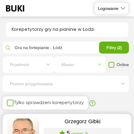
Logowanie
Korepetytorzy gry na pianinie w Łodzi
Gra na fortepianie - Łódź
Filtry (2)
Online
Przedmiot
Miasto
Poziom przygotowania
Tylko sprawdzeni korepetytorzy
Grzegorz Gibki
5
opinie: 9