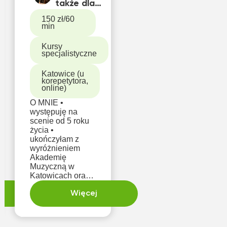
także dla
dorosłych.
150 zł/60
Trwają zapisy.
min
ia,
Wynajem
od
skrzypiec za
Kursy
specjalistyczne
darmo
Katowice (u
korepetytora,
online)
O MNIE •
występuję na
scenie od 5 roku
życia •
ukończyłam z
wyróżnieniem
Akademię
Muzyczną w
Katowicach oraz
Studium
Pedagogiczne •
Więcej
zdobyłam szereg
nagród w
konkursach