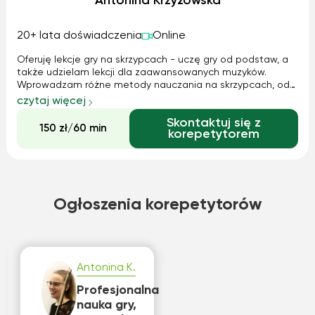
Antonina Krzyżowska
20+ lata doświadczenia
Online
Oferuję lekcje gry na skrzypcach - uczę gry od podstaw, a
także udzielam lekcji dla zaawansowanych muzyków.
Wprowadzam różne metody nauczania na skrzypcach, od
szerokiej gamy klasycznych metod i szkół skrzypcowych,
czytaj więcej
Metody Suzuki, po naukę improwizacji i gry rozrywkowej - w
Skontaktuj się z
zależności od wieku i potrzeb indywidualnych ucznia. Bez
150 zł/60 min
korepetytorem
problemu doradzę przy zakupie instrumentu. Posiadam
także kilka par skrzypiec, więc nie ma potrzeby posiadania
własnych skrzypiec. Bez ograniczeń wiekowych.
Ogłoszenia korepetytorów
Antonina K.
Profesjonalna
nauka gry,