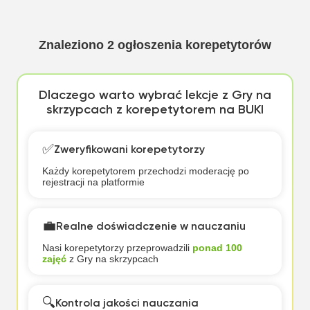
ogólnopolskich i
międzynarodowych
• systematycznie
uczestniczę w
Znaleziono
2
ogłoszenia korepetytorów
kursach
muzycznych •
jestem laureatką
stypendium
Dlaczego warto wybrać lekcje z Gry na
Ministerstwa Kult
skrzypcach z korepetytorem na BUKI
✅
Zweryfikowani korepetytorzy
Każdy korepetytorem przechodzi moderację po
rejestracji na platformie
💼
Realne doświadczenie w nauczaniu
Nasi korepetytorzy przeprowadzili
ponad 100
zajęć
z Gry na skrzypcach
🔍
Kontrola jakości nauczania