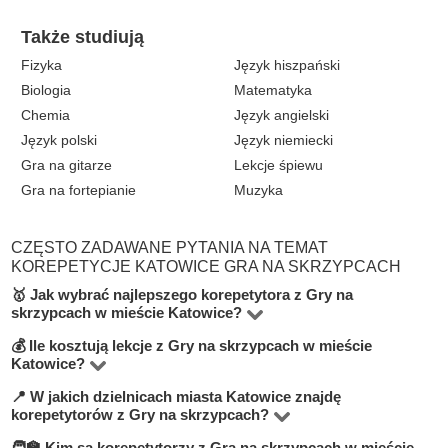
Także studiują
Fizyka
Język hiszpański
Biologia
Matematyka
Chemia
Język angielski
Język polski
Język niemiecki
Gra na gitarze
Lekcje śpiewu
Gra na fortepianie
Muzyka
CZĘSTO ZADAWANE PYTANIA NA TEMAT
KOREPETYCJE KATOWICE GRA NA SKRZYPCACH
🥇 Jak wybrać najlepszego korepetytora z Gry na
skrzypcach w mieście Katowice?
💰 Ile kosztują lekcje z Gry na skrzypcach w mieście
Na platformie BUKI znajdziesz 2 korepetytorów
Katowice?
oferujących zajęcia z Gra na skrzypcach w miejscowości
📍 W jakich dzielnicach miasta Katowice znajdę
Ceny zależą od poziomu, doświadczenia korepetytora i
Katowice. Przy wyborze zwróć uwagę na cenę, opinie,
korepetytorów z Gry na skrzypcach?
trybu zajęć (online lub stacjonarnie). Średnia cena w
doświadczenie, wykształcenie oraz lokalizację. Warto
🧑‍🏫 Kim są korepetytorzy z Gra na skrzypcach w mieście
Na BUKI możesz znaleźć nauczycieli w niemal