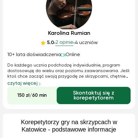
Karolina Rumian
2 opinie
5.0
4 uczniów
10+ lata doświadczenia
Online
Do każdego ucznia podchodzę indywidualnie, program
dostosowuję do wieku oraz poziomu zaawansowania. Jeśli
ktoś chce zacząć swoją przygodę ze skrzypcami, chętnie
pomogę znaleźć i wypożyczyć instrument. Wspólnie
czytaj więcej
poznamy skrzypce i znajdziemy odpowiednią drogę
Skontaktuj się z
nauczania, która przyniesie jak najlepsz...
150 zł/60 min
korepetytorem
Korepetytorzy gry na skrzypcach w
Katowice - podstawowe informacje