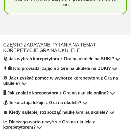
min.
CZĘSTO ZADAWANE PYTANIA NA TEMAT
KOREPETYCJE GRA NA UKULELE
🥇 Jak wybrać korepetytora z Gra na ukulele na BUKI?
👨‍🏫 Kto prowadzi zajęcia z Gra na ukulele na BUKI?
W kategorii Gra na ukulele na platformie BUKI
znajdziesz 5 korepetytorów. Przy wyborze zwróć uwagę
💬 Jak uzyskać pomoc w wyborze korepetytora z Gra na
Na BUKI uczą nauczyciele o różnych profilach:
ukulele?
na cenę lekcji, liczbę pozytywnych opinii, formę zajęć
certyfikowani pedagodzy, wykładowcy akademiccy,
🖥 Jak znaleźć korepetytora z Gra na ukulele online?
(online lub stacjonarnie), doświadczenie oraz
Zostaw zgłoszenie lub napisz na czacie — nasi doradcy
studenci czołowych uczelni oraz praktycy z
wykształcenie nauczyciela.
pomogą znaleźć najlepszego nauczyciela
💰 Ile kosztują lekcje z Gra na ukulele?
doświadczeniem zawodowym. Każdy profil jest
Przejdź do kategorie
Gra na ukulele online
, aby
dopasowanego do Twoich celów, budżetu i
weryfikowany przez moderatorów.
zobaczyć nauczycieli oferujących zdalne lekcje. Nauka
📅 Kiedy najlepiej rozpocząć naukę Gra na ukulele?
Cena zajęć waha się od 100 do 100 zł za godzinę — w
preferowanego formatu.
online jest wygodna i często bardziej przystępna
zależności od doświadczenia korepetytora, poziomu
📈 Dlaczego warto uczyć się Gra na ukulele z
Najlepiej jak najszybciej. Nawet 1–2 lekcje tygodniowo z
korepetytorem?
cenowo.
nauczania i formatu. Ponad 60% uczniów wybiera lekcje
doświadczonym nauczycielem przynoszą stabilne