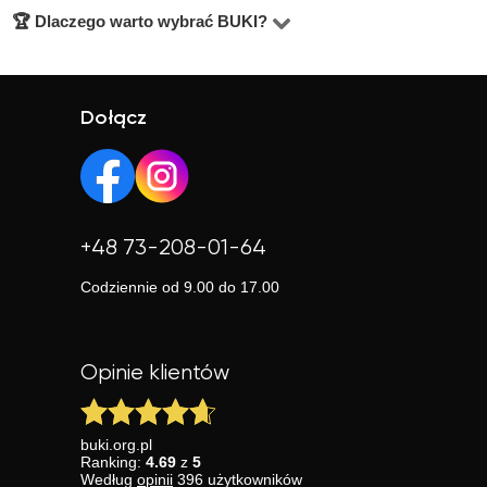
🏆 Dlaczego warto wybrać BUKI?
w przedziale 40–60 zł/h.
Korepetytor pomoże zrozumieć materiał, poprawić oceny,
postępy. Dłuższa współpraca to głębsze rezultaty.
przygotować się do sprawdzianów, egzaminów lub
BUKI to jedna z największych platform edukacyjnych w
rekrutacji. Indywidualne podejście to skuteczność i
Polsce z tysiącami zadowolonych klientów. Bez
pewność siebie.
pośredników, z przejrzystymi ocenami, zweryfikowanymi
Dołącz
profilami i realnym wsparciem. Wybierana przez tych,
którzy chcą efektów.
+48 73-208-01-64
Codziennie od 9.00 do 17.00
Opinie klientów
buki.org.pl
Ranking:
4.69
z
5
Według
opinii
396
użytkowników