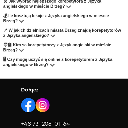
🥇 Jak wybrać najlepszego korepetytora z Języka
angielskiego w mieście Brzeg?
💰 Ile kosztują lekcje z Języka angielskiego w mieście
Na platformie BUKI znajdziesz korepetytorów
Brzeg?
oferujących zajęcia z Język angielski w miejscowości
📍 W jakich dzielnicach miasta Brzeg znajdę korepetytorów
Ceny zależą od poziomu, doświadczenia korepetytora i
Brzeg. Przy wyborze zwróć uwagę na cenę, opinie,
z Języka angielskiego?
trybu zajęć (online lub stacjonarnie). Średnia cena w
doświadczenie, wykształcenie oraz lokalizację. Warto
🧑‍🏫 Kim są korepetytorzy z Język angielski w mieście
Na BUKI możesz znaleźć nauczycieli w niemal
mieście Brzeg wynosi od do 100 zł/h.
szukać korepetytorów z opcją darmowej lekcji próbnej,
Brzeg?
wszystkich dzielnicach miasta Brzeg. Możesz też wybrać
aby sprawdzić, czy dany nauczyciel Ci odpowiada.
🖥 Czy mogę uczyć się online z korepetytorem z Języka
Na BUKI znajdziesz wykwalifikowanych nauczycieli,
lekcje online, jeśli zależy Ci na elastyczności.
angielskiego w Brzeg?
studentów oraz praktyków z doświadczeniem. Średnia
Tak, większość korepetytorów prowadzi zajęcia online.
ocena korepetytorów to 4.8/5. Sprawdź ich profile i
To wygodne rozwiązanie, które często jest też tańsze.
opinie, aby wybrać najlepszego.
Online możesz uczyć się w elastyczny sposób,
Dołącz
niezależnie od lokalizacji.
+48 73-208-01-64