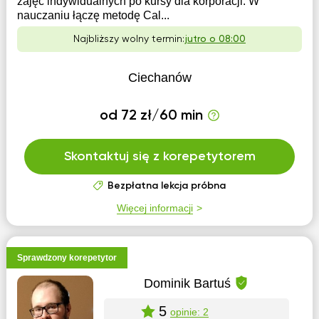
zajęć indywidualnych po kursy dla korporacji. W
nauczaniu łączę metodę Cal...
Najbliższy wolny termin:
jutro o 08:00
Ciechanów
od 72 zł/60 min
Skontaktuj się z korepetytorem
Bezpłatna lekcja próbna
Więcej informacji
Sprawdzony korepetytor
Dominik Bartuś
5
opinie: 2