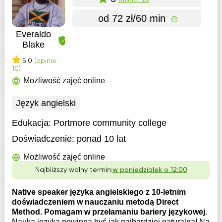
od 72 zł/60 min
Everaldo
Blake
5.0
(opinie:
10)
Możliwość zajęć online
Język angielski
Edukacja:
Portmore community college
Doświadczenie:
ponad 10 lat
Możliwość zajęć online
Najbliższy wolny termin:
w poniedziałek o 12:00
Native speaker języka angielskiego z 10-letnim
doświadczeniem w nauczaniu metodą Direct
Method. Pomagam w przełamaniu bariery językowej.
Nauka języka powinna być jak najbardziej naturalna! Na