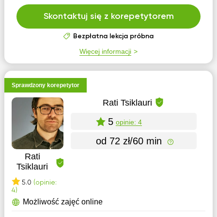
Skontaktuj się z korepetytorem
Bezpłatna lekcja próbna
Więcej informacji
Sprawdzony korepetytor
Rati Tsiklauri
5
opinie: 4
od 72 zł/60 min
Rati
Tsiklauri
5.0
(opinie:
4)
Możliwość zajęć online