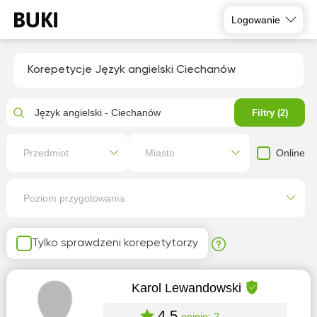
Logowanie
Korepetycje Język angielski Ciechanów
Język angielski - Ciechanów
Filtry (2)
Online
Przedmiot
Miasto
Poziom przygotowania
Tylko sprawdzeni korepetytorzy
Karol Lewandowski
4.5
opinie: 2