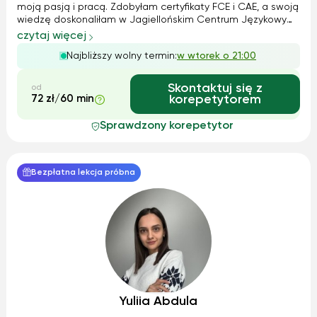
moją pasją i pracą. Zdobyłam certyfikaty FCE i CAE, a swoją
wiedzę doskonaliłam w Jagiellońskim Centrum Językowym.
Pracowałam zarówno z dziećmi, jak i dorosłymi – od zajęć
czytaj więcej
indywidualnych po kursy dla korporacji. W nauczaniu łączę
Najbliższy wolny termin:
w wtorek o 21:00
metodę Cal...
Skontaktuj się z
od
72 zł/60 min
korepetytorem
Sprawdzony korepetytor
Bezpłatna lekcja próbna
Yuliia Abdula