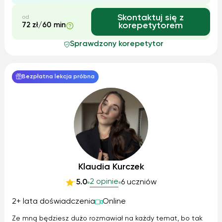
Skontaktuj się z
od
72 zł/60 min
korepetytorem
Sprawdzony korepetytor
Bezpłatna lekcja próbna
Klaudia Kurczek
2 opinie
5.0
6 uczniów
2+ lata doświadczenia
Online
Ze mną będziesz dużo rozmawiał na każdy temat, bo tak