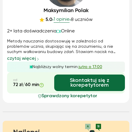
Maksymilian Polak
1 opinie
5.0
8 uczniów
2+ lata doświadczenia
Online
Metody nauczania dostosowuję w zależności od
problemów ucznia, skupiając się na zrozumieniu, a nie
suchym wałkowaniu budowy zdań. Stawiam nacisk na
poprawną wymowę oraz na to, aby uczeń czuł się
czytaj więcej
komfortowo w trakcie lekcji. Z młodszymi dziećmi skupiam
Najbliższy wolny termin:
jutro o 17:00
się na czytaniu oraz tworzeniu prostych zdań, za...
Skontaktuj się z
od
72 zł/60 min
korepetytorem
Sprawdzony korepetytor