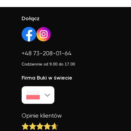
Tak, większość korepetytorów prowadzi zajęcia online.
ocena korepetytorów to 4.8/5. Sprawdź ich profile i
To wygodne rozwiązanie, które często jest też tańsze.
opinie, aby wybrać najlepszego.
Online możesz uczyć się w elastyczny sposób,
Dołącz
niezależnie od lokalizacji.
+48 73-208-01-64
Codziennie od 9.00 do 17.00
Firma Buki w świecie
Opinie klientów