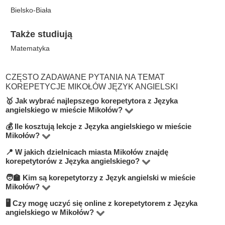
Bielsko-Biała
Także studiują
Matematyka
CZĘSTO ZADAWANE PYTANIA NA TEMAT
KOREPETYCJE MIKOŁÓW JĘZYK ANGIELSKI
🥇 Jak wybrać najlepszego korepetytora z Języka
angielskiego w mieście Mikołów?
💰 Ile kosztują lekcje z Języka angielskiego w mieście
Na platformie BUKI znajdziesz 1 korepetytorów
Mikołów?
oferujących zajęcia z Język angielski w miejscowości
📍 W jakich dzielnicach miasta Mikołów znajdę
Ceny zależą od poziomu, doświadczenia korepetytora i
Mikołów. Przy wyborze zwróć uwagę na cenę, opinie,
korepetytorów z Języka angielskiego?
trybu zajęć (online lub stacjonarnie). Średnia cena w
doświadczenie, wykształcenie oraz lokalizację. Warto
🧑‍🏫 Kim są korepetytorzy z Język angielski w mieście
Na BUKI możesz znaleźć nauczycieli w niemal
mieście Mikołów wynosi od 100 do 100 zł/h.
szukać korepetytorów z opcją darmowej lekcji próbnej,
Mikołów?
wszystkich dzielnicach miasta Mikołów. Możesz też
aby sprawdzić, czy dany nauczyciel Ci odpowiada.
🖥 Czy mogę uczyć się online z korepetytorem z Języka
Na BUKI znajdziesz wykwalifikowanych nauczycieli,
wybrać lekcje online, jeśli zależy Ci na elastyczności.
angielskiego w Mikołów?
studentów oraz praktyków z doświadczeniem. Średnia