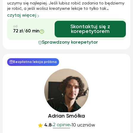
uczymy się najlepiej. Jeśli lubisz robić zadania to będziemy
je robić, a jeśli wolisz kreatywne lekcje to tylko tak
będziemy się uczyć! Moim głównym zadaniem będzie to
czytaj więcej
abyś dobrze czuł się lub czuła mówiąc w języku angielskim,
bo klucz to pewność...
Skontaktuj się z
od
72 zł/60 min
korepetytorem
Sprawdzony korepetytor
Bezpłatna lekcja próbna
Adrian Smółka
2 opinie
4.8
10 uczniów