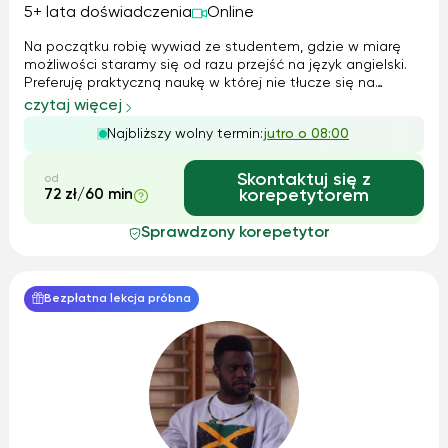
5+ lata doświadczenia
Online
Na początku robię wywiad ze studentem, gdzie w miarę
możliwości staramy się od razu przejść na język angielski.
Preferuję praktyczną naukę w której nie tłucze się na
pamięć formułek, tylko Standardowa lekcja złożona jest
czytaj więcej
większości z rozmowy, praktycznych ćwiczeń
Najbliższy wolny termin:
jutro o 08:00
gramatycznych, w zależności od poz...
Skontaktuj się z
od
72 zł/60 min
korepetytorem
Sprawdzony korepetytor
Bezpłatna lekcja próbna