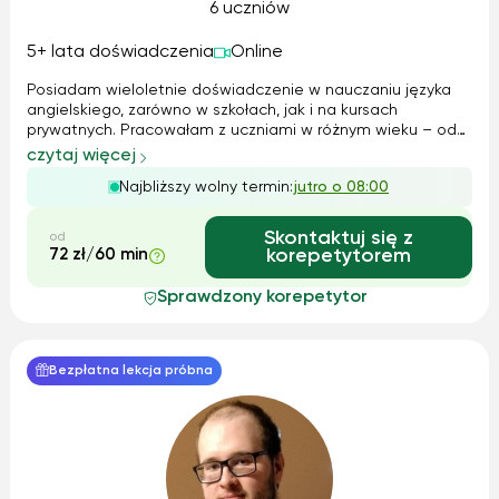
6 uczniów
5+ lata doświadczenia
Online
Posiadam wieloletnie doświadczenie w nauczaniu języka
angielskiego, zarówno w szkołach, jak i na kursach
prywatnych. Pracowałam z uczniami w różnym wieku – od
dzieci i młodzieży, po dorosłych, co pozwoliło mi na
czytaj więcej
rozwinięcie umiejętności dostosowywania materiałów i
Najbliższy wolny termin:
jutro o 08:00
metod do potrzeb każdej grupy. W s...
Skontaktuj się z
od
72 zł/60 min
korepetytorem
Sprawdzony korepetytor
Bezpłatna lekcja próbna