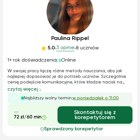
Paulina Rippel
3 opinie
5.0
8 uczniów
1+ rok doświadczenia
Online
W swojej pracy łączę różne metody nauczania, aby jak
najlepiej dopasować je do potrzeb uczniów. Szczególnie
cenię podejście komunikacyjne, które kładzie nacisk na
praktyczne użycie języka w codziennych sytuacjach.
czytaj więcej
Wykorzystuję też elementy immersji językowej, czyli
Najbliższy wolny termin:
w poniedziałek o 11:00
otaczanie się językiem i używanie ...
Skontaktuj się z
od
72 zł/60 min
korepetytorem
Sprawdzony korepetytor