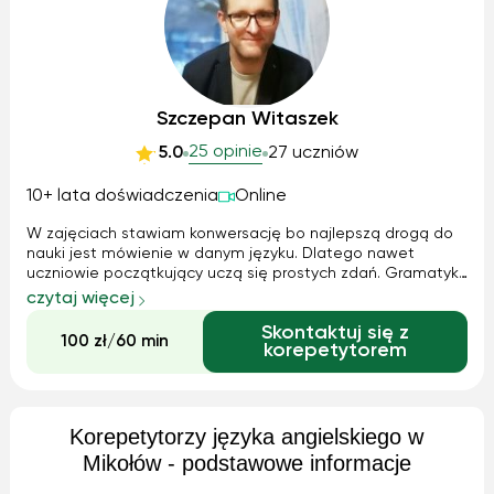
Szczepan Witaszek
25 opinie
5.0
27 uczniów
10+ lata doświadczenia
Online
W zajęciach stawiam konwersację bo najlepszą drogą do
nauki jest mówienie w danym języku. Dlatego nawet
uczniowie początkujący uczą się prostych zdań. Gramatykę
również da się opanować przez konwersację. Oczywiście
czytaj więcej
pomagam również w bieżącej nauce i przygotowuję do
Skontaktuj się z
egzaminów
100 zł/60 min
korepetytorem
Korepetytorzy języka angielskiego w
Mikołów - podstawowe informacje