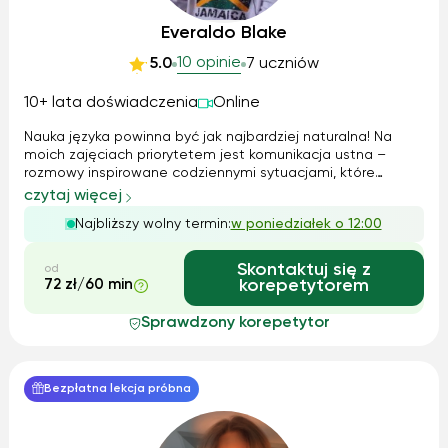
Everaldo Blake
10 opinie
5.0
7 uczniów
10+ lata doświadczenia
Online
Nauka języka powinna być jak najbardziej naturalna! Na
moich zajęciach priorytetem jest komunikacja ustna –
rozmowy inspirowane codziennymi sytuacjami, które
pozwalają uczniom czuć się swobodnie w języku
czytaj więcej
angielskim. Wykorzystuję interaktywne materiały
Najbliższy wolny termin:
w poniedziałek o 12:00
dydaktyczne, a gramatykę osadzam w kontekście ko...
Skontaktuj się z
od
72 zł/60 min
korepetytorem
Sprawdzony korepetytor
Bezpłatna lekcja próbna