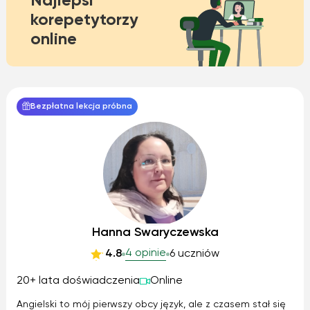
Najlepsi
korepetytorzy
online
Bezpłatna lekcja próbna
Hanna Swaryczewska
4 opinie
4.8
6 uczniów
20+ lata doświadczenia
Online
Angielski to mój pierwszy obcy język, ale z czasem stał się