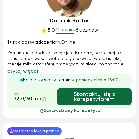
Dominik Bartuś
2 opinie
5.0
6 uczniów
1+ rok doświadczenia
Online
Komunikacja podczas zajęć jest kluczem, bez której nie
istnieje możliwość swobodnego rozwoju. Podczas lekcji
oferuję miłą atmosferę oraz wyrozumiałość, co znacznie
przekłada się na kontakt z językiem oraz pomaga pokonać
czytaj więcej
barierę językową, która często nie pozwala nam w pełni
Najbliższy wolny termin:
w poniedziałek o 16:00
rozwinąć swoich umiejętno...
Skontaktuj się z
od
72 zł/60 min
korepetytorem
Sprawdzony korepetytor
Bezpłatna lekcja próbna