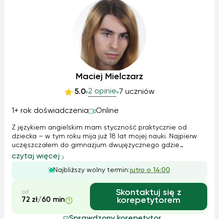
Maciej Mielczarz
2 opinie
5.0
7 uczniów
1+ rok doświadczenia
Online
Z językiem angielskim mam styczność praktycznie od
dziecka – w tym roku mija już 18 lat mojej nauki. Najpierw
uczęszczałem do gimnazjum dwujęzycznego gdzie
dodatkowo miałem zajęcia z biologii, chemii i informatyki
czytaj więcej
po angielsku, później w liceum wybrałem profil z
Najbliższy wolny termin:
jutro o 14:00
rozszerzonym angielskim – krok po kro...
Skontaktuj się z
od
72 zł/60 min
korepetytorem
Sprawdzony korepetytor