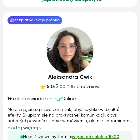
Bezpłatna lekcja próbna
Aleksandra Ćwik
3 opinie
5.0
10 uczniów
1+ rok doświadczenia
Online
Moje zajęcia są stworzone tak, abyś szybko widział(a)
efekty. Skupiam się na praktycznej komunikacji, abyś
nabrał(a) pewności siebie w mówieniu, ale nie zapominamy
o solidnych podstawach. Wspólnie pracujemy nad
czytaj więcej
gramatyką i nadrabiamy materiał ze szkoły, a także
Najbliższy wolny termin:
w poniedziałek o 10:00
pomagam w odrabianiu bieżących prac d...