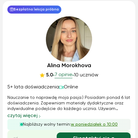
Bezpłatna lekcja próbna
Alina Morokhova
7 opinie
5.0
10 uczniów
5+ lata doświadczenia
Online
Nauczanie to naprawdę moja pasja:) Posiadam ponad 6 lat
doświadczenia. Zapewniam materiały dydaktyczne oraz
indywidualne podejście do każdego ucznia. Używam
nowoczesnych metod nauczania. Lekcje odbywają się w
czytaj więcej
przyjaznej i komfortowej atmosferze. Profile zajęć: -
Najbliższy wolny termin:
w poniedziałek o 10:00
Business English - English for IT ...