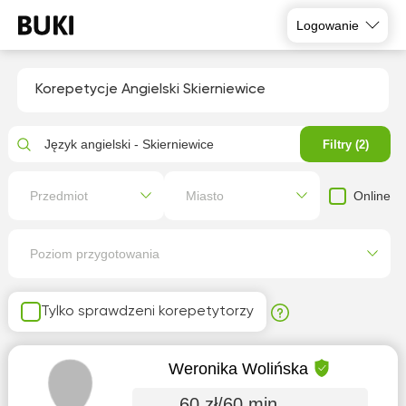
Logowanie
Korepetycje Angielski Skierniewice
Język angielski - Skierniewice
Filtry (2)
Online
Przedmiot
Miasto
Poziom przygotowania
Tylko sprawdzeni korepetytorzy
Weronika Wolińska
60 zł/60 min