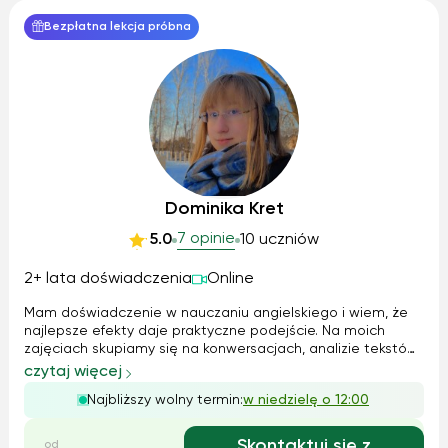
Bezpłatna lekcja próbna
Dominika Kret
7 opinie
5.0
10 uczniów
2+ lata doświadczenia
Online
Mam doświadczenie w nauczaniu angielskiego i wiem, że
najlepsze efekty daje praktyczne podejście. Na moich
zajęciach skupiamy się na konwersacjach, analizie tekstów
i ćwiczeniach, które pozwalają lepiej przyswoić język.
czytaj więcej
Przygotowuję uczniów do egzaminów, pomagając im
Najbliższy wolny termin:
w niedzielę o 12:00
osiągnąć wysokie wyniki. Dbam o ...
Skontaktuj się z
od