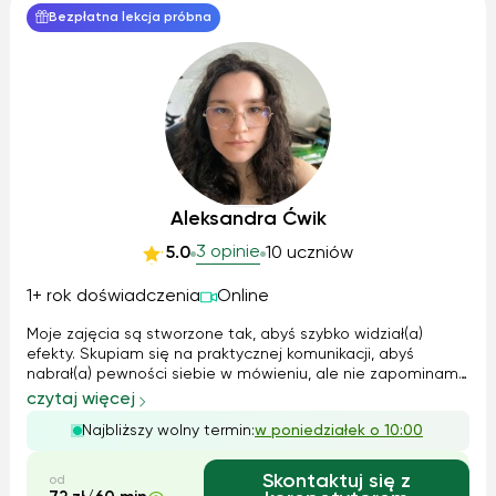
Bezpłatna lekcja próbna
Aleksandra Ćwik
3 opinie
5.0
10 uczniów
1+ rok doświadczenia
Online
Moje zajęcia są stworzone tak, abyś szybko widział(a)
efekty. Skupiam się na praktycznej komunikacji, abyś
nabrał(a) pewności siebie w mówieniu, ale nie zapominamy
o solidnych podstawach. Wspólnie pracujemy nad
czytaj więcej
gramatyką i nadrabiamy materiał ze szkoły, a także
Najbliższy wolny termin:
w poniedziałek o 10:00
pomagam w odrabianiu bieżących prac d...
Skontaktuj się z
od