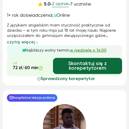
2 opinie
5.0
7 uczniów
1+ rok doświadczenia
Online
Z językiem angielskim mam styczność praktycznie od
dziecka – w tym roku mija już 18 lat mojej nauki. Najpierw
uczęszczałem do gimnazjum dwujęzycznego gdzie
dodatkowo miałem zajęcia z biologii, chemii i informatyki
czytaj więcej
po angielsku, później w liceum wybrałem profil z
Najbliższy wolny termin:
w niedzielę o 14:00
rozszerzonym angielskim – krok po kro...
Skontaktuj się z
od
72 zł/60 min
korepetytorem
Sprawdzony korepetytor
Bezpłatna lekcja próbna