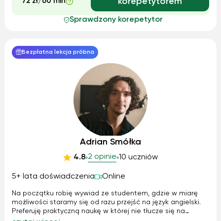
72 zł/60 min
korepetytorem
Sprawdzony korepetytor
Bezpłatna lekcja próbna
Adrian Smółka
2 opinie
4.8
10 uczniów
5+ lata doświadczenia
Online
Na początku robię wywiad ze studentem, gdzie w miarę
możliwości staramy się od razu przejść na język angielski.
Preferuję praktyczną naukę w której nie tłucze się na
pamięć formułek, tylko Standardowa lekcja złożona jest