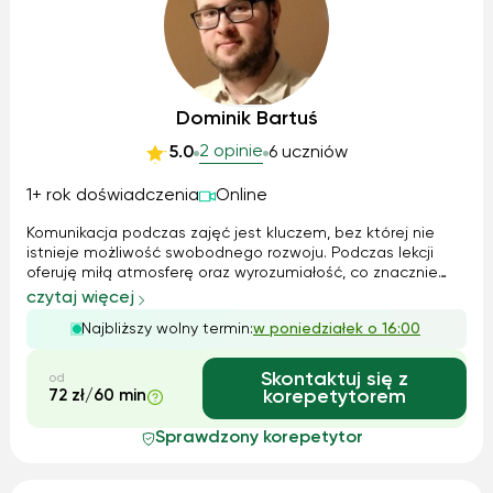
Dominik Bartuś
2 opinie
5.0
6 uczniów
1+ rok doświadczenia
Online
Komunikacja podczas zajęć jest kluczem, bez której nie
istnieje możliwość swobodnego rozwoju. Podczas lekcji
oferuję miłą atmosferę oraz wyrozumiałość, co znacznie
przekłada się na kontakt z językiem oraz pomaga pokonać
czytaj więcej
barierę językową, która często nie pozwala nam w pełni
Najbliższy wolny termin:
w poniedziałek o 16:00
rozwinąć swoich umiejętno...
Skontaktuj się z
od
72 zł/60 min
korepetytorem
Sprawdzony korepetytor