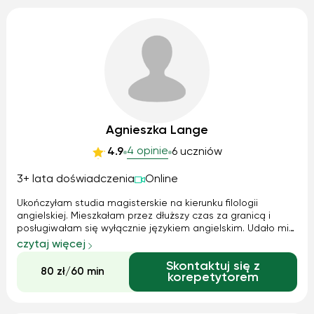
Agnieszka Lange
4 opinie
4.9
6 uczniów
3+ lata doświadczenia
Online
Ukończyłam studia magisterskie na kierunku filologii
angielskiej. Mieszkałam przez dłuższy czas za granicą i
posługiwałam się wyłącznie językiem angielskim. Udało mi
się wygrać stypendium rektora dla najbardziej uzdolnionych
czytaj więcej
studentów 4 razy z rzędu oraz byłam stypendystką Szkoły
Skontaktuj się z
Orłów utworzonej przez Ministerstwo Edukacji.
80 zł/60 min
korepetytorem