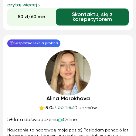
sprawdzianem czy egzaminem. Przekonaj się o tym sam!
czytaj więcej
Przygotowania do egzaminów (gimnazjalny, matura,
Skontaktuj się z
certyfikaty); pomoc w odrabianiu zad...
50 zł/60 min
korepetytorem
Bezpłatna lekcja próbna
Alina Morokhova
7 opinie
5.0
10 uczniów
5+ lata doświadczenia
Online
Nauczanie to naprawdę moja pasja:) Posiadam ponad 6 lat
doświadczenia. Zapewniam materiały dydaktyczne oraz