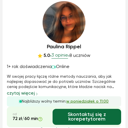
Paulina Rippel
3 opinie
5.0
8 uczniów
1+ rok doświadczenia
Online
W swojej pracy łączę różne metody nauczania, aby jak
najlepiej dopasować je do potrzeb uczniów. Szczególnie
cenię podejście komunikacyjne, które kładzie nacisk na
praktyczne użycie języka w codziennych sytuacjach.
czytaj więcej
Wykorzystuję też elementy immersji językowej, czyli
Najbliższy wolny termin:
w poniedziałek o 11:00
otaczanie się językiem i używanie ...
Skontaktuj się z
od
72 zł/60 min
korepetytorem