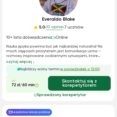
Everaldo Blake
10 opinie
5.0
7 uczniów
10+ lata doświadczenia
Online
Nauka języka powinna być jak najbardziej naturalna! Na
moich zajęciach priorytetem jest komunikacja ustna –
rozmowy inspirowane codziennymi sytuacjami, które
pozwalają uczniom czuć się swobodnie w języku
czytaj więcej
angielskim. Wykorzystuję interaktywne materiały
Najbliższy wolny termin:
w poniedziałek o 12:00
dydaktyczne, a gramatykę osadzam w kontekście ko...
Skontaktuj się z
od
72 zł/60 min
korepetytorem
Sprawdzony korepetytor
Bezpłatna lekcja próbna