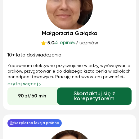
Małgorzata Gałązka
5 opinie
5.0
7 uczniów
10+ lata doświadczenia
Zapewniam efektywne przyswajanie wiedzy, wyrównywanie
braków, przygotowanie do dalszego kształcenia w szkołach
ponadpodstawowych. Pracuję nad wzrostem pewności
siebie i wiary we własne możliwości. Dbam o odpowiedni
czytaj więcej
dobór metod oraz przyjazną atmosferę. Jeśli Twoje dziecko
Skontaktuj się z
ma problemy w przyswajaniu ...
90 zł/60 min
korepetytorem
Bezpłatna lekcja próbna