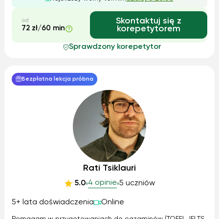
się na czytaniu oraz tworzeniu prostych zdań, za...
Skontaktuj się z
od
72 zł/60 min
korepetytorem
Sprawdzony korepetytor
Bezpłatna lekcja próbna
Rati Tsiklauri
4 opinie
5.0
5 uczniów
5+ lata doświadczenia
Online