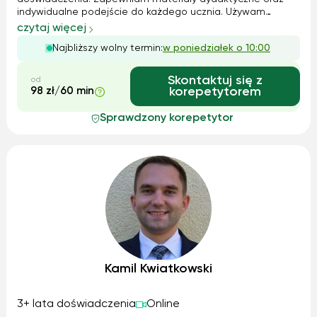
indywidualne podejście do każdego ucznia. Używam
nowoczesnych metod nauczania. Lekcje odbywają się w
czytaj więcej
przyjaznej i komfortowej atmosferze. Profile zajęć: -
Najbliższy wolny termin:
w poniedziałek o 10:00
Business English - English for IT ...
Skontaktuj się z
od
98 zł/60 min
korepetytorem
Sprawdzony korepetytor
Kamil Kwiatkowski
3+ lata doświadczenia
Online