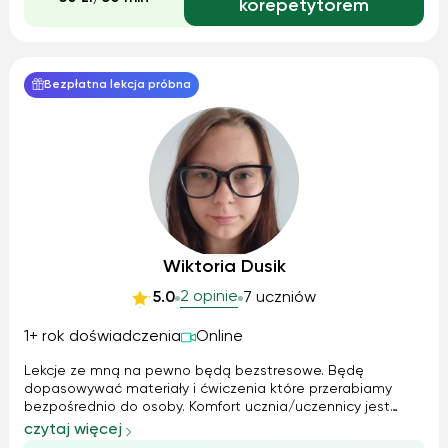
korepetytorem
Bezpłatna lekcja próbna
Wiktoria Dusik
2 opinie
5.0
7 uczniów
1+ rok doświadczenia
Online
Lekcje ze mną na pewno będą bezstresowe. Będę
dopasowywać materiały i ćwiczenia które przerabiamy
bezpośrednio do osoby. Komfort ucznia/uczennicy jest
najważniejszy dlatego tempo pracy podpasuje pod daną
czytaj więcej
osobę. Im większych komfort tym lepsze wyniki oraz