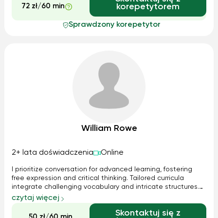
72 zł/60 min
korepetytorem
Sprawdzony korepetytor
William Rowe
2+ lata doświadczenia
Online
I prioritize conversation for advanced learning, fostering
free expression and critical thinking. Tailored curricula
integrate challenging vocabulary and intricate structures.
Technology enhances engagement, while regular
czytaj więcej
assessments track progress.
Skontaktuj się z
50 zł/60 min