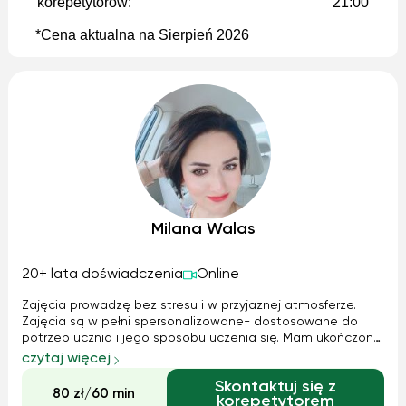
korepetytorów:
21:00
*Cena aktualna na Sierpień 2026
Milana Walas
20+ lata doświadczenia
Online
Zajęcia prowadzę bez stresu i w przyjaznej atmosferze.
Zajęcia są w pełni spersonalizowane- dostosowane do
potrzeb ucznia i jego sposobu uczenia się. Mam ukończone
studia podyplomowe z zakresu tłumaczeń. Uczę od 20 lat-
czytaj więcej
zarówno dzieci, jak i dorosłych. Mam doświadczenie w
Skontaktuj się z
pracy ze studentami. Prowad...
80 zł/60 min
korepetytorem