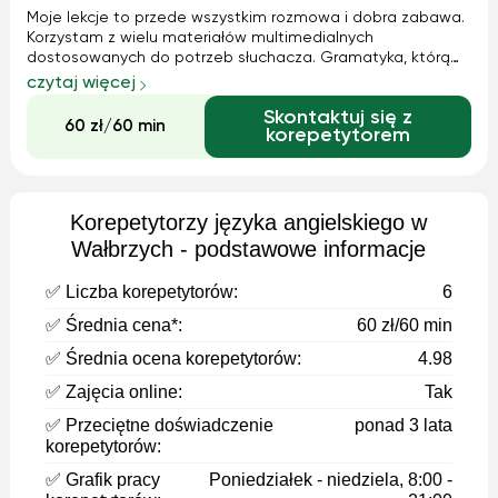
Moje lekcje to przede wszystkim rozmowa i dobra zabawa.
Korzystam z wielu materiałów multimedialnych
dostosowanych do potrzeb słuchacza. Gramatyka, którą
lubię, to zazwyczaj 10 - 15 minut każdych zajęć. Tak,
czytaj więcej
naprawdę tyle wystarczy;-)
Skontaktuj się z
60 zł/60 min
korepetytorem
Korepetytorzy języka angielskiego w
Wałbrzych - podstawowe informacje
✅ Liczba korepetytorów:
6
✅ Średnia cena*:
60 zł/60 min
✅ Średnia ocena korepetytorów:
4.98
✅ Zajęcia online:
Tak
✅ Przeciętne doświadczenie
ponad 3 lata
korepetytorów:
✅ Grafik pracy
Poniedziałek - niedziela, 8:00 -