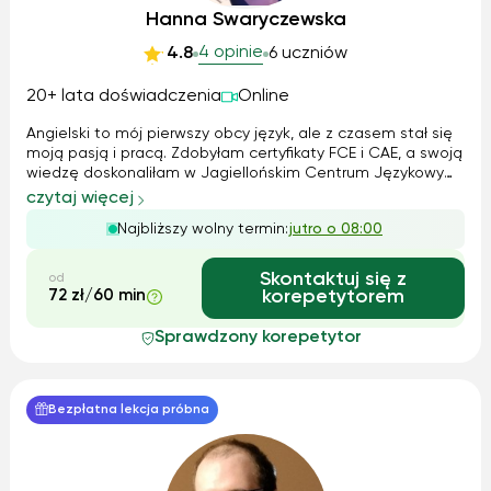
Hanna Swaryczewska
4 opinie
4.8
6 uczniów
20+ lata doświadczenia
Online
Angielski to mój pierwszy obcy język, ale z czasem stał się
moją pasją i pracą. Zdobyłam certyfikaty FCE i CAE, a swoją
wiedzę doskonaliłam w Jagiellońskim Centrum Językowym.
Pracowałam zarówno z dziećmi, jak i dorosłymi – od zajęć
czytaj więcej
indywidualnych po kursy dla korporacji. W nauczaniu łączę
Najbliższy wolny termin:
jutro o 08:00
metodę Cal...
Skontaktuj się z
od
72 zł/60 min
korepetytorem
Sprawdzony korepetytor
Bezpłatna lekcja próbna