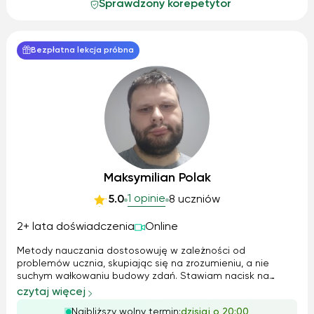
Sprawdzony korepetytor
Bezpłatna lekcja próbna
Maksymilian Polak
1 opinie
5.0
8 uczniów
2+ lata doświadczenia
Online
Metody nauczania dostosowuję w zależności od
problemów ucznia, skupiając się na zrozumieniu, a nie
suchym wałkowaniu budowy zdań. Stawiam nacisk na
poprawną wymowę oraz na to, aby uczeń czuł się
czytaj więcej
komfortowo w trakcie lekcji. Z młodszymi dziećmi skupiam
Najbliższy wolny termin:
dzisiaj o 20:00