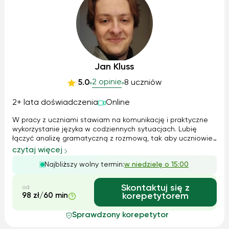
Jan Kluss
2 opinie
5.0
8 uczniów
2+ lata doświadczenia
Online
W pracy z uczniami stawiam na komunikację i praktyczne
wykorzystanie języka w codziennych sytuacjach. Lubię
łączyć analizę gramatyczną z rozmową, tak aby uczniowie
zyskiwali swobodę mówienia, a jednocześnie rozumieli
czytaj więcej
zasady, które stoją za poprawnymi wypowiedziami. Zawsze
Najbliższy wolny termin:
w niedzielę o 15:00
staram się dostosować tempo...
Skontaktuj się z
od
98 zł/60 min
korepetytorem
Sprawdzony korepetytor