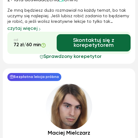
2+ lata doświadczenia
Online
Ze mną będziesz dużo rozmawiał na każdy temat, bo tak
uczymy się najlepiej. Jeśli lubisz robić zadania to będziemy
je robić, a jeśli wolisz kreatywne lekcje to tylko tak
będziemy się uczyć! Moim głównym zadaniem będzie to
czytaj więcej
abyś dobrze czuł się lub czuła mówiąc w języku angielskim,
bo klucz to pewność...
Skontaktuj się z
od
72 zł/60 min
korepetytorem
Sprawdzony korepetytor
Bezpłatna lekcja próbna
Maciej Mielczarz