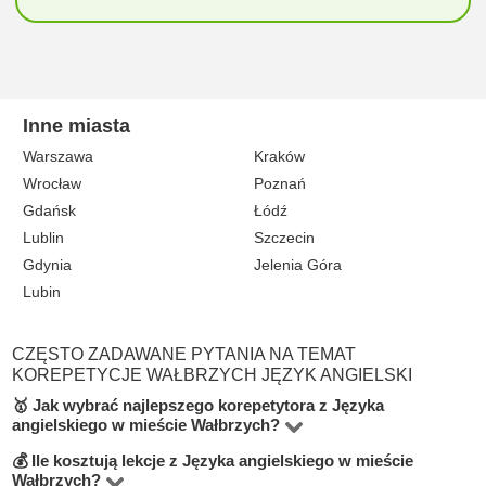
Inne miasta
Warszawa
Kraków
Wrocław
Poznań
Gdańsk
Łódź
Lublin
Szczecin
Gdynia
Jelenia Góra
Lubin
CZĘSTO ZADAWANE PYTANIA NA TEMAT
KOREPETYCJE WAŁBRZYCH JĘZYK ANGIELSKI
🥇 Jak wybrać najlepszego korepetytora z Języka
angielskiego w mieście Wałbrzych?
💰 Ile kosztują lekcje z Języka angielskiego w mieście
Na platformie BUKI znajdziesz 6 korepetytorów
Wałbrzych?