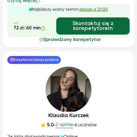
czytaj więcej
większości z rozmowy, praktycznych ćwiczeń
Najbliższy wolny termin:
dzisiaj o 21:00
gramatycznych, w zależności od poz...
Skontaktuj się z
od
72 zł/60 min
korepetytorem
Sprawdzony korepetytor
Bezpłatna lekcja próbna
Klaudia Kurczek
2 opinie
5.0
6 uczniów