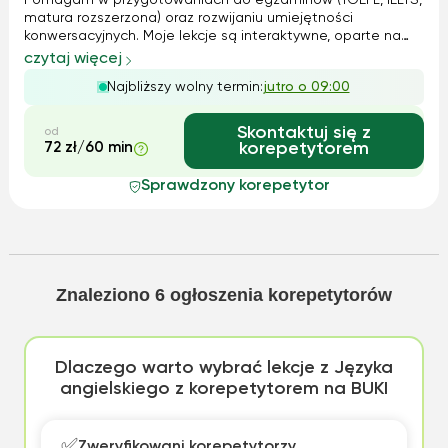
Pomagam w przygotowaniach do egzaminów (TOEFL, IELTS,
matura rozszerzona) oraz rozwijaniu umiejętności
konwersacyjnych. Moje lekcje są interaktywne, oparte na
realnych kontekstach i dostosowane do indywidualnych
czytaj więcej
celów ucznia. Wspieram rozwój krytycznego myślenia i
Najbliższy wolny termin:
jutro o 09:00
płynności językowej, co sprawia, że...
Skontaktuj się z
od
72 zł/60 min
korepetytorem
Sprawdzony korepetytor
Znaleziono
6
ogłoszenia korepetytorów
Dlaczego warto wybrać lekcje z Języka
angielskiego z korepetytorem na BUKI
✅
Zweryfikowani korepetytorzy