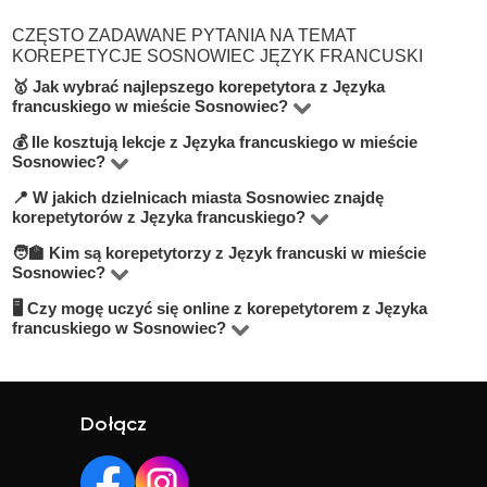
CZĘSTO ZADAWANE PYTANIA NA TEMAT
KOREPETYCJE SOSNOWIEC JĘZYK FRANCUSKI
🥇 Jak wybrać najlepszego korepetytora z Języka
francuskiego w mieście Sosnowiec?
💰 Ile kosztują lekcje z Języka francuskiego w mieście
Na platformie BUKI znajdziesz korepetytorów
Sosnowiec?
oferujących zajęcia z Język francuski w miejscowości
📍 W jakich dzielnicach miasta Sosnowiec znajdę
Ceny zależą od poziomu, doświadczenia korepetytora i
Sosnowiec. Przy wyborze zwróć uwagę na cenę, opinie,
korepetytorów z Języka francuskiego?
trybu zajęć (online lub stacjonarnie). Średnia cena w
doświadczenie, wykształcenie oraz lokalizację. Warto
🧑‍🏫 Kim są korepetytorzy z Język francuski w mieście
Na BUKI możesz znaleźć nauczycieli w niemal
mieście Sosnowiec wynosi od do 100 zł/h.
szukać korepetytorów z opcją darmowej lekcji próbnej,
Sosnowiec?
wszystkich dzielnicach miasta Sosnowiec. Możesz też
aby sprawdzić, czy dany nauczyciel Ci odpowiada.
🖥 Czy mogę uczyć się online z korepetytorem z Języka
Na BUKI znajdziesz wykwalifikowanych nauczycieli,
wybrać lekcje online, jeśli zależy Ci na elastyczności.
francuskiego w Sosnowiec?
studentów oraz praktyków z doświadczeniem. Średnia
Tak, większość korepetytorów prowadzi zajęcia online.
ocena korepetytorów to 4.8/5. Sprawdź ich profile i
To wygodne rozwiązanie, które często jest też tańsze.
opinie, aby wybrać najlepszego.
Online możesz uczyć się w elastyczny sposób,
Dołącz
niezależnie od lokalizacji.