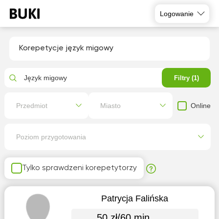
Logowanie
Korepetycje język migowy
Język migowy
Filtry (1)
Online
Przedmiot
Miasto
Poziom przygotowania
Tylko sprawdzeni korepetytorzy
Patrycja Falińska
50 zł/60 min