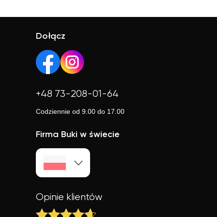
przygotować się do sprawdzianów, egzaminów lub
BUKI to jedna z największych platform edukacyjnych w
rekrutacji. Indywidualne podejście to skuteczność i
Polsce z tysiącami zadowolonych klientów. Bez
pewność siebie.
pośredników, z przejrzystymi ocenami, zweryfikowanymi
Dołącz
profilami i realnym wsparciem. Wybierana przez tych,
którzy chcą efektów.
+48 73-208-01-64
Codziennie od 9.00 do 17.00
Firma Buki w świecie
Opinie klientów