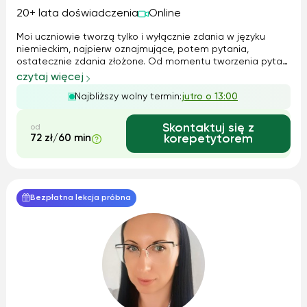
20+ lata doświadczenia
Online
Moi uczniowie tworzą tylko i wyłącznie zdania w języku
niemieckim, najpierw oznajmujące, potem pytania,
ostatecznie zdania złożone. Od momentu tworzenia pytań
rozpoczynają konwersacje . Prowadzę zajęcia osobiście lub
czytaj więcej
przez Facebooka (nie przez SKYPE'a). Mam własny autorski
Najbliższy wolny termin:
jutro o 13:00
program nauczania i dostosowane do niego materiały
nauczania., mogę jednakowoż pracować także na
podręcznikach (raczej w przypadku uczniów
Skontaktuj się z
od
uczęszczających do szkół).
72 zł/60 min
korepetytorem
Bezpłatna lekcja próbna