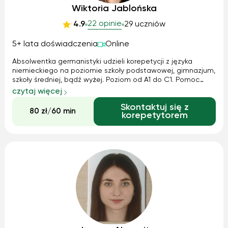
Wiktoria Jablońska
22 opinie
4.9
29 uczniów
5+ lata doświadczenia
Online
Absolwentka germanistyki udzieli korepetycji z języka
niemieckiego na poziomie szkoły podstawowej, gimnazjum,
szkoły średniej, bądź wyżej. Poziom od A1 do C1. Pomoc
również w pisaniu różnego rodzaju wypracowań,
czytaj więcej
prezentacji, itp. Posiadam Certyfikat Goethe Institut na
Skontaktuj się z
poziomie C1. Serdecznie zapraszam!
80 zł/60 min
korepetytorem