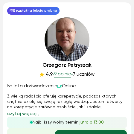
Bezpłatna lekcja próbna
Grzegorz Petryszak
9 opinie
4.9
7 uczniów
5+ lata doświadczenia
Online
Z wielką radością oferuję korepetycje, podczas których
chętnie dzielę się swoją rozległą wiedzą. Jestem otwarty
na korepetycje zarówno osobiście, jak i zdalnie,
dostosowując się do potrzeb i preferencji ucznia.
czytaj więcej
Specjalizuję się w języku niemieckim, a moje metody
Najbliższy wolny termin:
jutro o 13:00
opierają się na praktycznej komunikac...