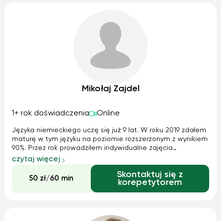
Mikołaj Zajdel
1+ rok doświadczenia
Online
Języka niemieckiego uczę się już 9 lat. W roku 2019 zdałem
maturę w tym języku na poziomie rozszerzonym z wynikiem
90%. Przez rok prowadziłem indywidualne zajęcia
korepetycyjne języka niemieckiego dla osób dorosłych i
czytaj więcej
dzieci. Wakacje 2018 spędziłem u niemieckojęzycznych
Skontaktuj się z
krewnych. Brałem udział w wymianach uczniowskich z
50 zł/60 min
korepetytorem
Niemcami.