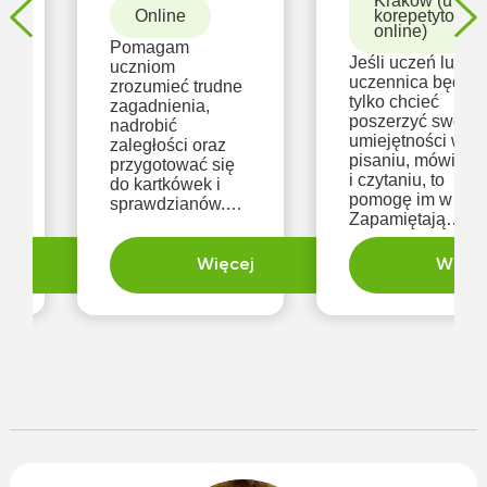
Kraków (u
Online
korepetytora,
online)
Pomagam
Jeśli uczeń lub
uczniom
sz
uczennica będą
zrozumieć trudne
tylko chcieć
zagadnienia,
N
poszerzyć swoje
nadrobić
umiejętności w
zaległości oraz
ś
pisaniu, mówieni
przygotować się
i czytaniu, to
do kartkówek i
pomogę im w tym
sprawdzianów.
Zapamiętają
Na zajeciach
.
wymowę
korzystam z
jakichkolwiek
moich ćwiczeń
ię
ej
Więcej
Więce
niemieckich
interaktywnych,
z
wyrazów. Gdy już
notatek (które
to opanują,
udostępniam po
pomogę im także
zajeciach) oraz
przywyknąć do
sprawdzonych
spraw
materiałów.
gramatycznych.
o
Nauka u mnie nie
będzie stresem.