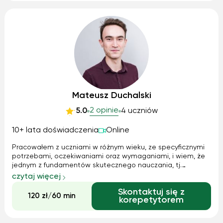
Mateusz Duchalski
2 opinie
5.0
4 uczniów
10+ lata doświadczenia
Online
Pracowałem z uczniami w różnym wieku, ze specyficznymi
potrzebami, oczekiwaniami oraz wymaganiami, i wiem, że
jednym z fundamentów skutecznego nauczania, tj.
spełniającego te potrzeby, oczekiwania i wymagania, jest
czytaj więcej
atmosfera otwartości, w której uczeń nie czuje bariery
Skontaktuj się z
językowej i wypowiada się swobodnie. Do tego dążę na
120 zł/60 min
korepetytorem
zajęciach. Za cel stawiam sobie też stale odkrywać języki
na nowo – i dzielić się moimi odkryciami na lekcji. Otwieram
też forum dla uczniów, by z kolei oni dzielili się swoimi.