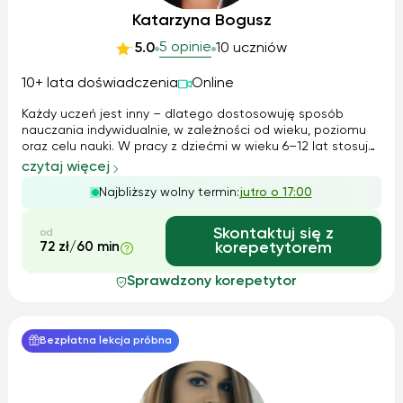
Katarzyna Bogusz
5 opinie
5.0
10 uczniów
10+ lata doświadczenia
Online
Każdy uczeń jest inny – dlatego dostosowuję sposób
nauczania indywidualnie, w zależności od wieku, poziomu
oraz celu nauki. W pracy z dziećmi w wieku 6–12 lat stosuję
metodę SBS (Story-Based Sequence), która opiera się na
czytaj więcej
nauce poprzez opowieści, obrazy i interaktywne ćwiczenia.
Najbliższy wolny termin:
jutro o 17:00
Dzięki temu dzieci u...
Skontaktuj się z
od
72 zł/60 min
korepetytorem
Sprawdzony korepetytor
Bezpłatna lekcja próbna