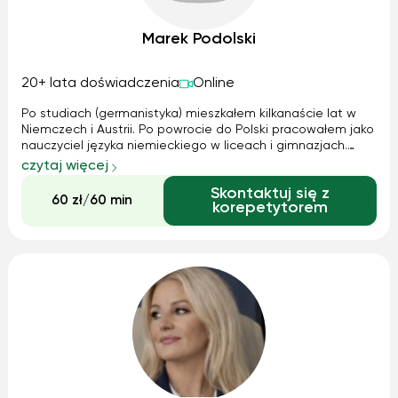
Marek Podolski
20+ lata doświadczenia
Online
Po studiach (germanistyka) mieszkałem kilkanaście lat w
Niemczech i Austrii. Po powrocie do Polski pracowałem jako
nauczyciel języka niemieckiego w liceach i gimnazjach.
Prowadziłem też kursy językowe. Od 1991 roku jestem
czytaj więcej
tłumaczem przysięgłym języka niemieckiego. Za wykonane
Skontaktuj się z
świadczenia mogę wys...
60 zł/60 min
korepetytorem