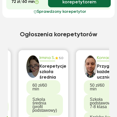
72 zł/60 min
korepetytorem
Sprawdzony korepetytor
Ogłoszenia korepetytorów
Irmina S.
Konrad G.
5.0
5.0
Korepetycje
Przygotu
ka
szkoła
każdego
,
średnia
ucznia i
ki
każdą
60 zł/60
50 zł/60
j?
uczennic
min
min
zam
do
tów
sprawdz
Szkola
Szkoła
średnia
podstawowa
styki
w ciągu
(profil
7-8 klasa
ie
tygodnia
podstawowy)