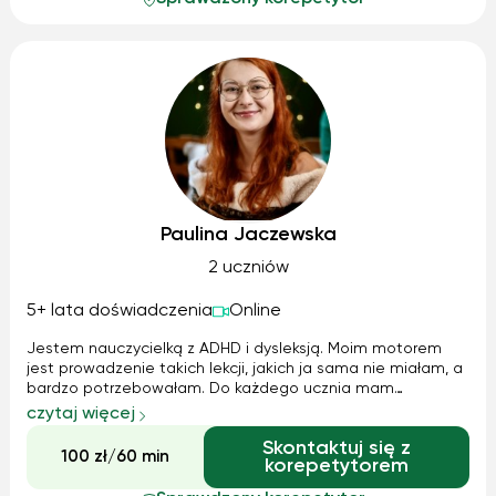
Paulina Jaczewska
2 uczniów
5+ lata doświadczenia
Online
Jestem nauczycielką z ADHD i dysleksją. Moim motorem
jest prowadzenie takich lekcji, jakich ja sama nie miałam, a
bardzo potrzebowałam. Do każdego ucznia mam
indywidualne podejście. Posiadam również doświadczenie
czytaj więcej
w pracy z dziećmi i dorosłymi w spektrum autyzmu. Jestem
Skontaktuj się z
zaznajomiona i przeszkolona w...
100 zł/60 min
korepetytorem