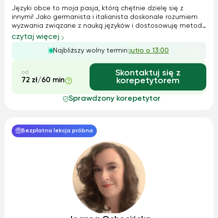
Języki obce to moja pasja, którą chętnie dzielę się z
innymi! Jako germanista i italianista doskonale rozumiem
wyzwania związane z nauką języków i dostosowuję metody
pracy do indywidualnych potrzeb ucznia. Stawiam na
czytaj więcej
empatię, indywidualizację i przyjazną atmosferę – chcę,
Najbliższy wolny termin:
jutro o 13:00
aby każdy czuł się komforto...
Skontaktuj się z
od
72 zł/60 min
korepetytorem
Sprawdzony korepetytor
Bezpłatna lekcja próbna