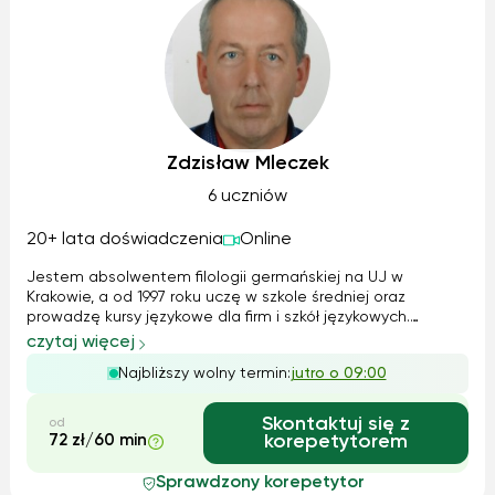
Zdzisław Mleczek
6 uczniów
20+ lata doświadczenia
Online
Jestem absolwentem filologii germańskiej na UJ w
Krakowie, a od 1997 roku uczę w szkole średniej oraz
prowadzę kursy językowe dla firm i szkół językowych.
Specjalizuję się w kompleksowym przygotowaniu do
czytaj więcej
matury, egzaminów DaF, DSD oraz w nauce języka
Najbliższy wolny termin:
jutro o 09:00
branżowego (handel, budownictwo). Moje zajęcia ob...
Skontaktuj się z
od
72 zł/60 min
korepetytorem
Sprawdzony korepetytor