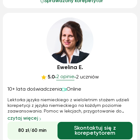
Sprawdzony korepetytor
Ewelina E.
2 opinie
5.0
2 uczniów
10+ lata doświadczenia
Online
Lektorka języka niemieckiego z wieloletnim stażem udzieli
korepetycji z języka niemieckiego na każdym poziomie
zaawansowania. Pomoc w lekcjach, przygotowanie do
testów, konwersacje, niemiecki dla firm. Serdecznie
czytaj więcej
zapraszam również do południa. Gwarantuję ciekawe
Skontaktuj się z
materiały dostosowane do indywidualny...
80 zł/60 min
korepetytorem