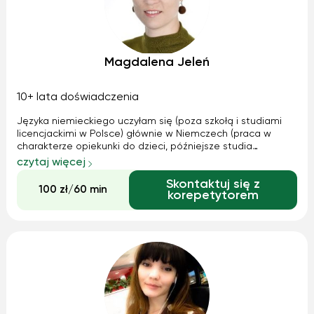
Magdalena Jeleń
10+ lata doświadczenia
Języka niemieckiego uczyłam się (poza szkołą i studiami
licencjackimi w Polsce) głównie w Niemczech (praca w
charakterze opiekunki do dzieci, późniejsze studia
magisterskie). Mam duże doświadczenie w zakresie
czytaj więcej
poziomów nauczania oraz podziału wiekowego. Do każdej
Skontaktuj się z
osoby podchodzę bardzo indywidualnie ...
100 zł/60 min
korepetytorem