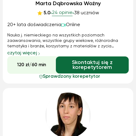
Marta Dąbrowska Woźny
24 opinie
5.0
38 uczniów
20+ lata doświadczenia
Online
Nauka j. niemieckiego na wszystkich poziomach
zaawansowania, wszystkie grupy wiekowe, różnorodna
tematyka i branże, korzystamy z materialów z zycia
codziennego, prasy i literatury. Przygotowuję do
czytaj więcej
egzaminów, certyfikatów, matury, wyjazdów do pracy.
Skontaktuj się z
Pomagam w przyswajaniu języka biznesowego, w odra...
120 zł/60 min
korepetytorem
Sprawdzony korepetytor