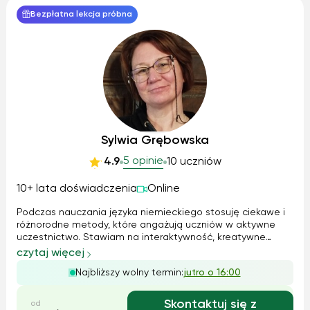
Bezpłatna lekcja próbna
Sylwia Grębowska
5 opinie
4.9
10 uczniów
10+ lata doświadczenia
Online
Podczas nauczania języka niemieckiego stosuję ciekawe i
różnorodne metody, które angażują uczniów w aktywne
uczestnictwo. Stawiam na interaktywność, kreatywne
zadania oraz praktyczne wykorzystanie języka w
czytaj więcej
codziennych sytuacjach. Dzięki temu nauka staje się nie
Najbliższy wolny termin:
jutro o 16:00
tylko skuteczna, ale także interesując...
Skontaktuj się z
od