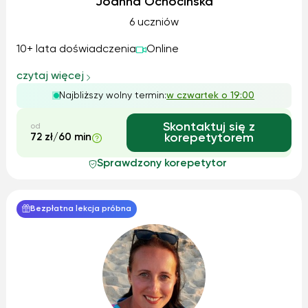
Joanna Ochocińska
6 uczniów
10+ lata doświadczenia
Online
czytaj więcej
Najbliższy wolny termin:
w czwartek o 19:00
Skontaktuj się z
od
72 zł/60 min
korepetytorem
Sprawdzony korepetytor
Bezpłatna lekcja próbna