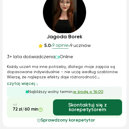
Jagoda Borek
9 opinie
5.0
9 uczniów
3+ lata doświadczenia
Online
Każdy uczeń ma inne potrzeby, dlatego moje zajęcia są
dopasowane indywidualnie – nie uczę według szablonów.
Wierzę, że najlepsze efekty daje różnorodność:
wprowadzam elementy gier edukacyjnych, analizujemy
czytaj więcej
teksty, ćwiczymy poprzez rozmowy na tematy bliskie
Najbliższy wolny termin:
w środę o 16:00
uczniowi. Stawiam na systematyczność i dobr...
Skontaktuj się z
od
72 zł/60 min
korepetytorem
Sprawdzony korepetytor