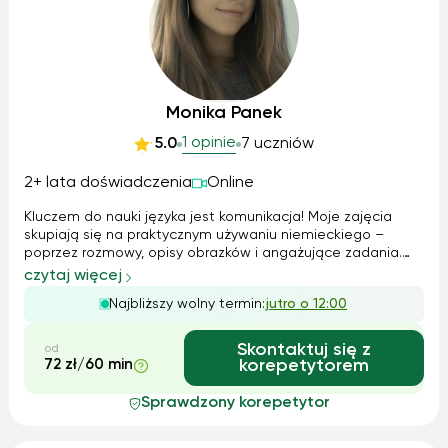
Monika Panek
1 opinie
5.0
7 uczniów
2+ lata doświadczenia
Online
Kluczem do nauki języka jest komunikacja! Moje zajęcia
skupiają się na praktycznym używaniu niemieckiego –
poprzez rozmowy, opisy obrazków i angażujące zadania.
Pomagam uczniom opanować słownictwo i gramatykę w
czytaj więcej
naturalny sposób, wykorzystując quizlety i inne interaktywne
Najbliższy wolny termin:
jutro o 12:00
metody. Moim celem jest, aby...
Skontaktuj się z
od
72 zł/60 min
korepetytorem
Sprawdzony korepetytor