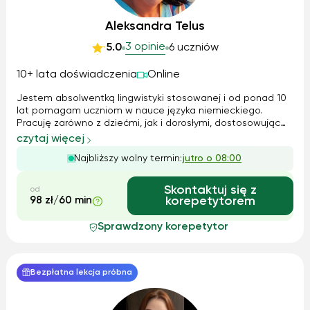
Aleksandra Telus
3 opinie
5.0
6 uczniów
10+ lata doświadczenia
Online
Jestem absolwentką lingwistyki stosowanej i od ponad 10
lat pomagam uczniom w nauce języka niemieckiego.
Pracuję zarówno z dziećmi, jak i dorosłymi, dostosowując
metody do indywidualnych potrzeb. Uczę w sposób
czytaj więcej
praktyczny, łącząc teorię z konwersacjami i ćwiczeniami,
Najbliższy wolny termin:
jutro o 08:00
które pomagają nabrać pewności si...
Skontaktuj się z
od
98 zł/60 min
korepetytorem
Sprawdzony korepetytor
Bezpłatna lekcja próbna