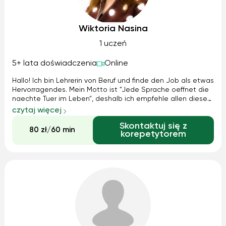
Wiktoria Nasina
1 uczeń
5+ lata doświadczenia
Online
Hallo! Ich bin Lehrerin von Beruf und finde den Job als etwas
Hervorragendes. Mein Motto ist "Jede Sprache oeffnet die
naechte Tuer im Leben", deshalb ich empfehle allen diese
Moeglichkeit zu nutzen :) Ich kann auch gerne dabei helfen.
czytaj więcej
Wie? Auf sehr interessante Art und Weise - Sprechen,
Skontaktuj się z
Spielen, Th...
80 zł/60 min
korepetytorem