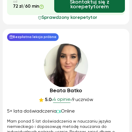
Skontaktuj się z
od
72 zł/60 min
korepetytorem
Sprawdzony korepetytor
Bezpłatna lekcja próbna
Beata Batko
4 opinie
5.0
9 uczniów
5+ lata doświadczenia
Online
Mam ponad 5 lat doświadczenia w nauczaniu języka
niemieckiego i dopasowuję metodę nauczania do