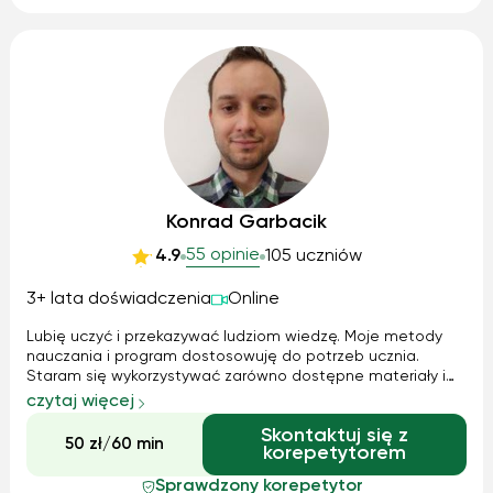
Konrad Garbacik
55 opinie
4.9
105 uczniów
3+ lata doświadczenia
Online
Lubię uczyć i przekazywać ludziom wiedzę. Moje metody
nauczania i program dostosowuję do potrzeb ucznia.
Staram się wykorzystywać zarówno dostępne materiały i
podręczniki, które są wymagane przez macierzyste szkoły
czytaj więcej
moich uczniów, jak i opracowane przez siebie pomoce, tj.
Skontaktuj się z
rysunki, grafikę, tabele, wy...
50 zł/60 min
korepetytorem
Sprawdzony korepetytor