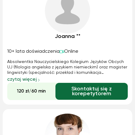
Joanna **
10+ lata doświadczenia
Online
Absolwentka Nauczycielskiego Kolegium Języków Obcych
UJ (filologia angielska z językiem niemieckim) oraz magister
lingwistyki (specjalność: przekład i komunikacja
międzykulturowa) udzieli korepetycji z języka angielskiego i
czytaj więcej
niemieckiego na różnych poziomach zaawansowania.
Skontaktuj się z
Posiadam wieloletnie doświa...
120 zł/60 min
korepetytorem