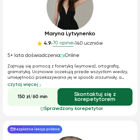
Maryna Lytvynenko
70 opinie
4.9
140 uczniów
5+ lata doświadczenia
Online
Zajmuję się pomocą z fonetyką (wymowa), ortografią,
gramatyką. Uczniowie oczekują przede wszystkim wiedzy,
umiejętności przekazywania jej w sposób zrozumiały, a
także cierpliwości i indywidualnego podejścia do ich
czytaj więcej
potrzeb i tempa nauki. Wiedza i kompetencje
Skontaktuj się z
merytoryczne – biegła znajomość języka i u...
150 zł/60 min
korepetytorem
Sprawdzony korepetytor
Bezpłatna lekcja próbna