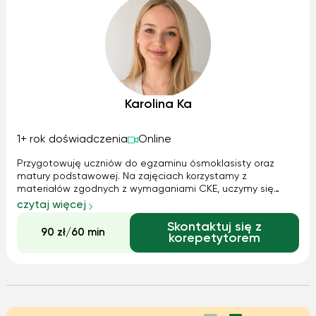
Karolina Ka
1+ rok doświadczenia
Online
Przygotowuję uczniów do egzaminu ósmoklasisty oraz
matury podstawowej. Na zajęciach korzystamy z
materiałów zgodnych z wymaganiami CKE, uczymy się
efektywnego wykorzystywania tablic maturalnych i
czytaj więcej
regularnie powtarzamy materiał. Po każdych zajęciach
Skontaktuj się z
uczeń otrzymuje zadania do samodzielnego przećwicze...
90 zł/60 min
korepetytorem