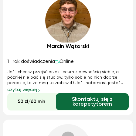
Marcin Wątorski
1+ rok doświadczenia
Online
Jeśli chcesz przejść przez liceum z pewnością siebie, a
później nie bać się studiów, tylko sobie na nich dobrze
poradzić, to ze mną to zrobisz :D Jeśli natomiast jesteś
jeszcze w podstawówce, też jak najbardziej znajdziesz u
czytaj więcej
mnie pomoc w nauce. Pokażę Ci, co znaczy poczucie
Skontaktuj się z
bezpieczeństwa i zapał d...
50 zł/60 min
korepetytorem