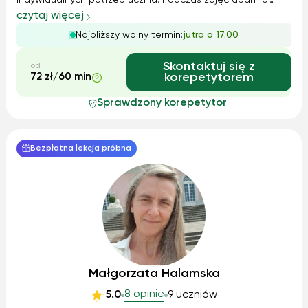
indywidualnych potrzeb ucznia. Podczas zajęć dbam o
komfort i przyjazną atmosferę, co sprzyja efektywnej nauce.
czytaj więcej
Pracuję na własnych materiałach, które pomagają uczniom
Najbliższy wolny termin:
jutro o 17:00
lepiej rozumieć gramatykę, rozwijać s...
Skontaktuj się z
od
72 zł/60 min
korepetytorem
Sprawdzony korepetytor
Bezpłatna lekcja próbna
Małgorzata Halamska
8 opinie
5.0
9 uczniów