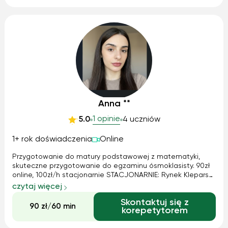
Anna **
1 opinie
5.0
4 uczniów
1+ rok doświadczenia
Online
Przygotowanie do matury podstawowej z matematyki,
skuteczne przygotowanie do egzaminu ósmoklasisty. 90zł
online, 100zł/h stacjonarnie STACJONARNIE: Rynek Kleparski,
Kraków, z dojazdem za dopłatą lub online. Zajęcia z
czytaj więcej
dojazdem: liczymy dojazd komunikacją miejską od Rynku
Skontaktuj się z
Kleparskiego w obie strony...
90 zł/60 min
korepetytorem