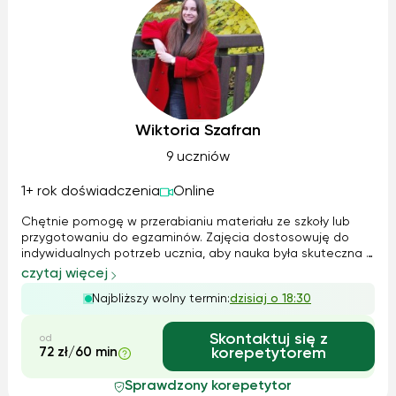
Wiktoria Szafran
9 uczniów
1+ rok doświadczenia
Online
Chętnie pomogę w przerabianiu materiału ze szkoły lub
przygotowaniu do egzaminów. Zajęcia dostosowuję do
indywidualnych potrzeb ucznia, aby nauka była skuteczna i
mniej stresująca. Wspólnie pracujemy nad tym, co sprawia
czytaj więcej
trudność, angażując ucznia w aktywną naukę. Dbam o miłą
Najbliższy wolny termin:
dzisiaj o 18:30
i przyjazną atmosferę. Z...
Skontaktuj się z
od
72 zł/60 min
korepetytorem
Sprawdzony korepetytor