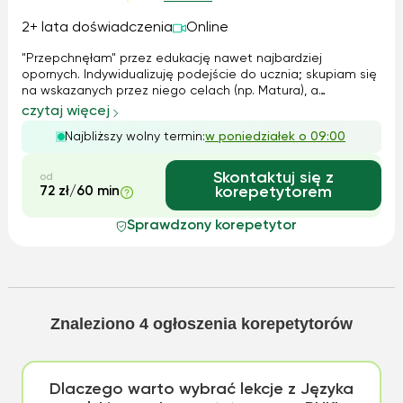
2+ lata doświadczenia
Online
"Przepchnęłam" przez edukację nawet najbardziej
opornych. Indywidualizuję podejście do ucznia; skupiam się
na wskazanych przez niego celach (np. Matura), a
jednocześnie zachęcam do holistycznego rozwoju
czytaj więcej
humanistycznego, m. in. Pomagam wzbogacić zasób
Najbliższy wolny termin:
w poniedziałek o 09:00
słownictwa, zawsze służę dodatkowymi wskazaniami ...
Skontaktuj się z
od
72 zł/60 min
korepetytorem
Sprawdzony korepetytor
Znaleziono
4
ogłoszenia korepetytorów
Dlaczego warto wybrać lekcje z Języka