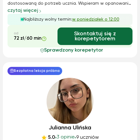
dostosowaną do potrzeb ucznia. Wspieram w opanowaniu
materiału, analizie lektur, poprawnym formułowaniu
czytaj więcej
wypowiedzi oraz przygotowaniu do egzaminów
Najbliższy wolny termin:
w poniedziałek o 12:00
ósmoklasisty i matury. Korzystam z różnorodnych metod, w
tym na...
Skontaktuj się z
od
72 zł/60 min
korepetytorem
Sprawdzony korepetytor
Bezpłatna lekcja próbna
Julianna Ulińska
3 opinie
5.0
9 uczniów