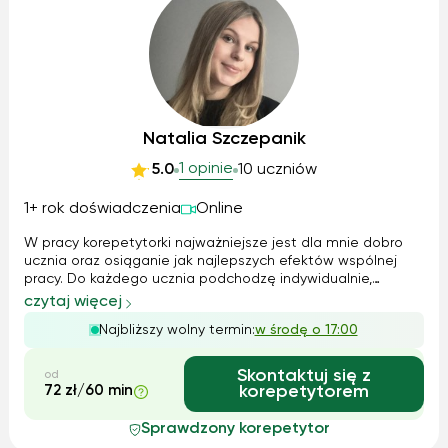
Natalia Szczepanik
1 opinie
5.0
10 uczniów
1+ rok doświadczenia
Online
W pracy korepetytorki najważniejsze jest dla mnie dobro
ucznia oraz osiąganie jak najlepszych efektów wspólnej
pracy. Do każdego ucznia podchodzę indywidualnie,
dostosowując metody i tempo nauki do jego potrzeb i
czytaj więcej
możliwości. Na zajęciach dbam o pozytywną atmosferę i
Najbliższy wolny termin:
w środę o 17:00
wykorzystuję różnorodne metody dy...
Skontaktuj się z
od
72 zł/60 min
korepetytorem
Sprawdzony korepetytor