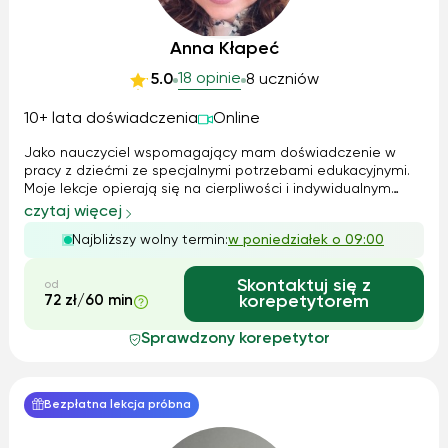
Anna Kłapeć
18 opinie
5.0
8 uczniów
10+ lata doświadczenia
Online
Jako nauczyciel wspomagający mam doświadczenie w
pracy z dziećmi ze specjalnymi potrzebami edukacyjnymi.
Moje lekcje opierają się na cierpliwości i indywidualnym
podejściu do ucznia. Stosuję zarówno metody teoretyczne,
czytaj więcej
jak i praktyczne, aby uczniowie mogli jak najlepiej
Najbliższy wolny termin:
w poniedziałek o 09:00
zrozumieć materiał. Korzystam...
Skontaktuj się z
od
72 zł/60 min
korepetytorem
Sprawdzony korepetytor
Bezpłatna lekcja próbna