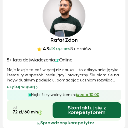
Rafał Zdon
18 opinie
4.9
8 uczniów
5+ lata doświadczenia
Online
Moje lekcje to coś więcej niż nauka – to odkrywanie języka i
literatury w sposób inspirujący i praktyczny. Skupiam się na
indywidualnym podejściu, pomagając uczniom rozwijać
umiejętności pisemne i rozumienie tekstów. Wspólnie
czytaj więcej
opracujemy najlepszą strategię przygotowania do matury
Najbliższy wolny termin:
jutro o 10:00
lub egzaminu. Nauka...
Skontaktuj się z
od
72 zł/60 min
korepetytorem
Sprawdzony korepetytor