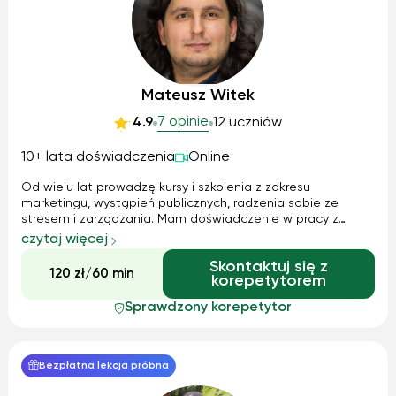
Mateusz Witek
7 opinie
4.9
12 uczniów
10+ lata doświadczenia
Online
Od wielu lat prowadzę kursy i szkolenia z zakresu
marketingu, wystąpień publicznych, radzenia sobie ze
stresem i zarządzania. Mam doświadczenie w pracy z
dużymi grupami, jak i indywidualnymi osobami :) Do
czytaj więcej
każdego ucznia/studenta podchodzę indywidualnie :)
Skontaktuj się z
120 zł/60 min
korepetytorem
Sprawdzony korepetytor
Bezpłatna lekcja próbna