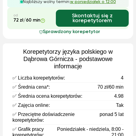
Najbliższy wolny termin:
w poniedziałek o 12:00
indywidualne podejście i różno...
Skontaktuj się z
od
72 zł/60 min
korepetytorem
Sprawdzony korepetytor
Korepetytorzy języka polskiego w
Dąbrowa Górnicza - podstawowe
informacje
✅ Liczba korepetytorów:
4
✅ Średnia cena*:
70 zł/60 min
✅ Średnia ocena korepetytorów:
4.98
✅ Zajęcia online:
Tak
✅ Przeciętne doświadczenie
ponad 5 lat
korepetytorów:
✅ Grafik pracy
Poniedziałek - niedziela, 8:00 -
korepetytorów:
21:00