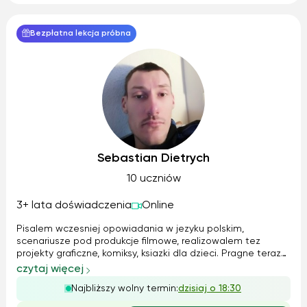
Bezpłatna lekcja próbna
Sebastian Dietrych
10 uczniów
3+ lata doświadczenia
Online
Pisalem wczesniej opowiadania w jezyku polskim,
scenariusze pod produkcje filmowe, realizowalem tez
projekty graficzne, komiksy, ksiazki dla dzieci. Pragne teraz
zaczac nauke z panstwa dziecmi, pomoc im w codziennych
czytaj więcej
trudach i nauce. Najwazniejsza jest odpowiednia
Najbliższy wolny termin:
dzisiaj o 18:30
motywacja do nauki i stawianie sob...