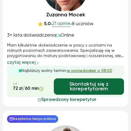
Zuzanna Mocek
21 opinie
5.0
8 uczniów
3+ lata doświadczenia
Online
Mam kilkuletnie doświadczenie w pracy z uczniami na
różnych poziomach zaawansowania. Specjalizuję się w
przygotowaniu do matury podstawowej i rozszerzonej, ale
chętnie pomagam również młodszym uczniom. Moje
czytaj więcej
metody nauczania są dopasowane indywidualnie –
Najbliższy wolny termin:
w poniedziałek o 08:00
korzystam zarówno z klasycznych podręczników, ...
Skontaktuj się z
od
72 zł/60 min
korepetytorem
Sprawdzony korepetytor
Bezpłatna lekcja próbna