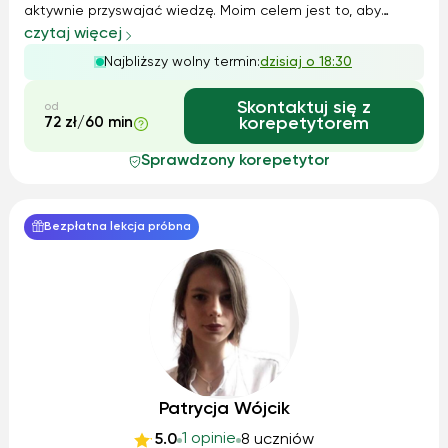
aktywnie przyswajać wiedzę. Moim celem jest to, aby
zdobyte wiadomości z gramatyki i literatury były dla ucznia
czytaj więcej
zrozumiałe i mógł sam wykorzystywać je w praktyce.
Najbliższy wolny termin:
dzisiaj o 18:30
Zarówno rodzice jak i uc...
Skontaktuj się z
od
72 zł/60 min
korepetytorem
Sprawdzony korepetytor
Bezpłatna lekcja próbna
Patrycja Wójcik
1 opinie
5.0
8 uczniów