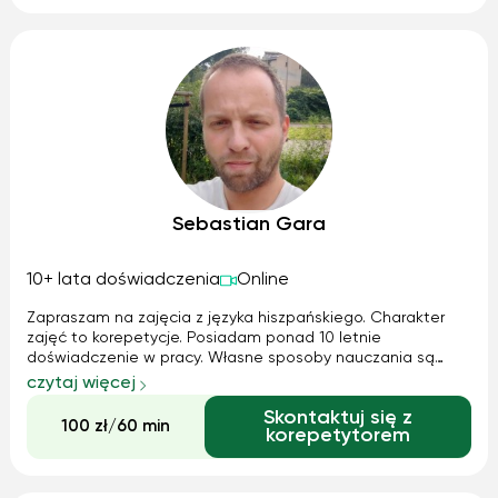
Sebastian Gara
10+ lata doświadczenia
Online
Zapraszam na zajęcia z języka hiszpańskiego. Charakter
zajęć to korepetycje. Posiadam ponad 10 letnie
doświadczenie w pracy. Własne sposoby nauczania są
najlepsze. Dysponuję pokaźnym zasobem materiałów. Do
czytaj więcej
ceny doliczam koszt i czas dojazu.
Skontaktuj się z
100 zł/60 min
korepetytorem