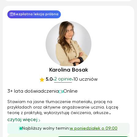
Bezpłatna lekcja próbna
Karolina Bosak
2 opinie
5.0
10 uczniów
3+ lata doświadczenia
Online
Stawiam na jasne tłumaczenie materiału, pracę na
przykładach oraz aktywne angażowanie ucznia. Łączę
teorię z praktyką, wykorzystuję ćwiczenia, arkusze
egzaminacyjne, notatki autorskie oraz rozmowę, aby uczeń
czytaj więcej
rozumiał materiał, a nie tylko go zapamiętywał. Tempo
Najbliższy wolny termin:
w poniedziałek o 09:00
pracy zawsze dopasowuję do możliwości ...