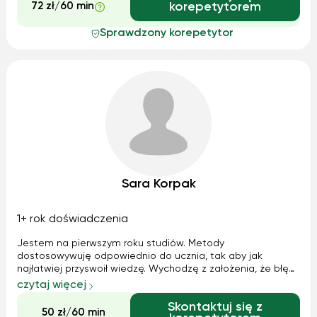
72 zł/60 min
korepetytorem
Sprawdzony korepetytor
Sara Korpak
1+ rok doświadczenia
Jestem na pierwszym roku studiów. Metody
dostosowywuję odpowiednio do ucznia, tak aby jak
najłatwiej przyswoił wiedzę. Wychodzę z założenia, że błędy
to rzecz ludzka a kto płyta nie błądzi. Jestem cierpliwa.
czytaj więcej
Jednocześnie dobrze jeśli uczeń wykazuje jakieś
Skontaktuj się z
zaangażowanie.
50 zł/60 min