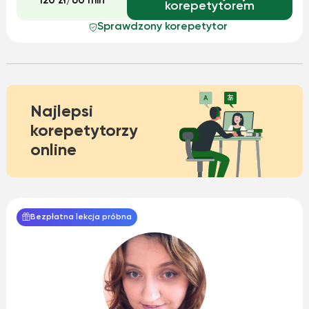
120 zł/60 min
korepetytorem
Sprawdzony korepetytor
Najlepsi
korepetytorzy
online
Bezpłatna lekcja próbna