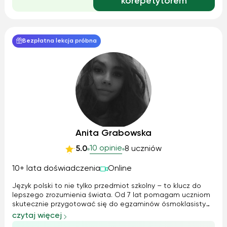
korepetytorem
Bezpłatna lekcja próbna
Anita Grabowska
10 opinie
5.0
8 uczniów
10+ lata doświadczenia
Online
Język polski to nie tylko przedmiot szkolny – to klucz do
lepszego zrozumienia świata. Od 7 lat pomagam uczniom
skutecznie przygotować się do egzaminów ósmoklasisty
oraz matury, zarówno na poziomie podstawowym, jak i
czytaj więcej
rozszerzonym. Każdy uczeń jest inny, dlatego stosuję