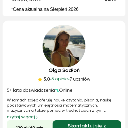
*Cena aktualna na Sierpień 2026
Olga Sadłoń
5 opinie
5.0
7 uczniów
5+ lata doświadczenia
Online
W ramach zajęć oferuję naukę czytania, pisania, naukę
podstawowych umiejętności matematycznych,
muzycznych a także pomoc w trudnościach z tymi
zagadnieniami na kolejnych etapach edukacyjnych. Z
czytaj więcej
przyjemnością pomogę zarówno w osiągnięciu przez
Skontaktuj się z
dziecko t.zw. gotowości szkolnej, jak i popracuję nad dos...