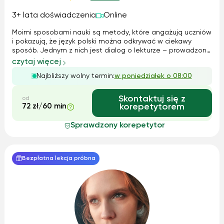
3+ lata doświadczenia
Online
Moimi sposobami nauki są metody, które angażują uczniów
i pokazują, że język polski można odkrywać w ciekawy
sposób. Jednym z nich jest dialog o lekturze – prowadzony
przeze mnie w taki sposób, aby uczniowie sami dochodzili
czytaj więcej
do zrozumienia problematyki utworu, zamiast tylko
Najbliższy wolny termin:
w poniedziałek o 08:00
zapamiętywać gotowe interp...
Skontaktuj się z
od
72 zł/60 min
korepetytorem
Sprawdzony korepetytor
Bezpłatna lekcja próbna