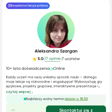
Bezpłatna lekcja próbna
Aleksandra Szargan
17 opinie
5.0
7 uczniów
10+ lata doświadczenia
Online
Każdy uczeń ma swój unikalny sposób nauki – dlatego
moje lekcje są różnorodne i angażujące! Wykorzystuję gry
językowe, projekty grupowe, interaktywne prezentacje i
nowoczesne technologie, aby uczniowie aktywnie
czytaj więcej
uczestniczyli w zajęciach. Specjalizuję się w nauczaniu
Najbliższy wolny termin:
dzisiaj o 18:30
dzieci i młodzieży, pomagając im ...
Skontaktuj się z
od