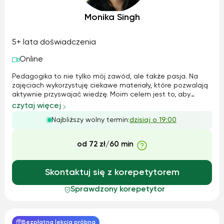
Monika Singh
5+ lata doświadczenia
Online
Pedagogika to nie tylko mój zawód, ale także pasja. Na
zajęciach wykorzystuję ciekawe materiały, które pozwalają
aktywnie przyswajać wiedzę. Moim celem jest to, aby
zdobyte wiadomości z gramatyki i literatury były dla ucznia
czytaj więcej
zrozumiałe i mógł sam wykorzystywać je w praktyce.
Najbliższy wolny termin:
dzisiaj o 19:00
Zarówno rodzice jak i uc...
od 72 zł/60 min
Skontaktuj się z korepetytorem
Sprawdzony korepetytor
Bezpłatna lekcja próbna