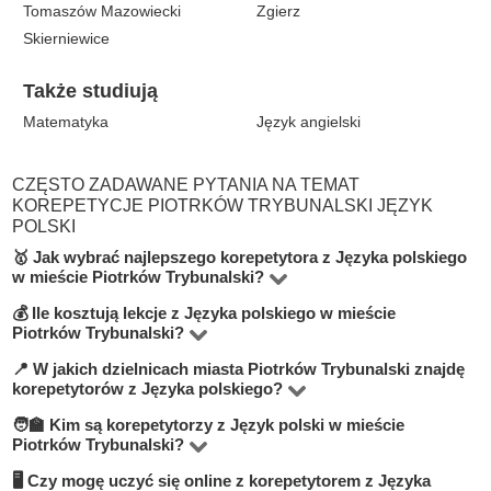
Tomaszów Mazowiecki
Zgierz
Skierniewice
Także studiują
Matematyka
Język angielski
CZĘSTO ZADAWANE PYTANIA NA TEMAT
KOREPETYCJE PIOTRKÓW TRYBUNALSKI JĘZYK
POLSKI
🥇 Jak wybrać najlepszego korepetytora z Języka polskiego
w mieście Piotrków Trybunalski?
💰 Ile kosztują lekcje z Języka polskiego w mieście
Na platformie BUKI znajdziesz 1 korepetytorów
Piotrków Trybunalski?
oferujących zajęcia z Język polski w miejscowości
📍 W jakich dzielnicach miasta Piotrków Trybunalski znajdę
Ceny zależą od poziomu, doświadczenia korepetytora i
Piotrków Trybunalski. Przy wyborze zwróć uwagę na
korepetytorów z Języka polskiego?
trybu zajęć (online lub stacjonarnie). Średnia cena w
cenę, opinie, doświadczenie, wykształcenie oraz
🧑‍🏫 Kim są korepetytorzy z Język polski w mieście
Na BUKI możesz znaleźć nauczycieli w niemal
mieście Piotrków Trybunalski wynosi od 70 do 100 zł/h.
lokalizację. Warto szukać korepetytorów z opcją
Piotrków Trybunalski?
wszystkich dzielnicach miasta Piotrków Trybunalski.
darmowej lekcji próbnej, aby sprawdzić, czy dany
🖥 Czy mogę uczyć się online z korepetytorem z Języka
Na BUKI znajdziesz wykwalifikowanych nauczycieli,
Możesz też wybrać lekcje online, jeśli zależy Ci na