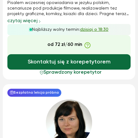
Pisalem wczesniej opowiadania w jezyku polskim,
scenariusze pod produkcje filmowe, realizowalem tez
projekty graficzne, komiksy, ksiazki dla dzieci. Pragne teraz
zaczac nauke z panstwa dziecmi, pomoc im w codziennych
czytaj więcej
trudach i nauce. Najwazniejsza jest odpowiednia
Najbliższy wolny termin:
dzisiaj o 18:30
motywacja do nauki i stawianie sob...
od 72 zł/60 min
Skontaktuj się z korepetytorem
Sprawdzony korepetytor
Bezpłatna lekcja próbna