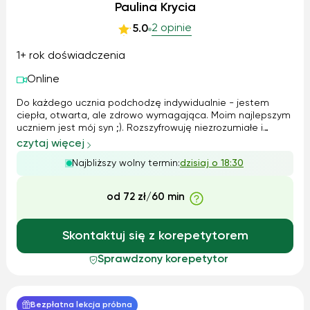
Paulina Krycia
2 opinie
5.0
1+ rok doświadczenia
Online
Do każdego ucznia podchodzę indywidualnie - jestem
ciepła, otwarta, ale zdrowo wymagająca. Moim najlepszym
uczniem jest mój syn ;). Rozszyfrowuję niezrozumiałe i
podaję je w prosty, przyjemny sposób. Jestem specjalistką
czytaj więcej
od słowa, ale kładę duży nacisk na wysławianie się, które
Najbliższy wolny termin:
dzisiaj o 18:30
jest niezwykle cenne...
od 72 zł/60 min
Skontaktuj się z korepetytorem
Sprawdzony korepetytor
Bezpłatna lekcja próbna