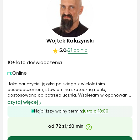
Wojtek Kałużyński
21 opinie
5.0
10+ lata doświadczenia
Online
Jako nauczyciel języka polskiego z wieloletnim
doświadczeniem, stawiam na skuteczną naukę
dostosowaną do potrzeb ucznia. Wspieram w opanowaniu
materiału, analizie lektur, poprawnym formułowaniu
czytaj więcej
wypowiedzi oraz przygotowaniu do egzaminów
Najbliższy wolny termin:
jutro o 18:00
ósmoklasisty i matury. Korzystam z różnorodnych metod, w
tym na...
od 72 zł/60 min