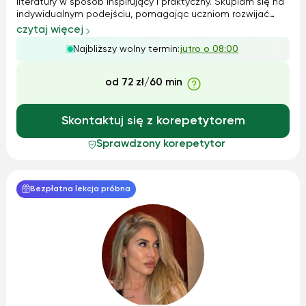
literatury w sposób inspirujący i praktyczny. Skupiam się na
indywidualnym podejściu, pomagając uczniom rozwijać
umiejętności pisemne i rozumienie tekstów. Wspólnie
czytaj więcej
opracujemy najlepszą strategię przygotowania do matury
Najbliższy wolny termin:
jutro o 08:00
lub egzaminu. Nauka...
od 72 zł/60 min
Skontaktuj się z korepetytorem
Sprawdzony korepetytor
Bezpłatna lekcja próbna