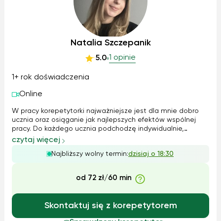
Natalia Szczepanik
1 opinie
5.0
1+ rok doświadczenia
Online
W pracy korepetytorki najważniejsze jest dla mnie dobro
ucznia oraz osiąganie jak najlepszych efektów wspólnej
pracy. Do każdego ucznia podchodzę indywidualnie,
dostosowując metody i tempo nauki do jego potrzeb i
czytaj więcej
możliwości. Na zajęciach dbam o pozytywną atmosferę i
Najbliższy wolny termin:
dzisiaj o 18:30
wykorzystuję różnorodne metody dy...
od 72 zł/60 min
Skontaktuj się z korepetytorem