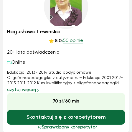
Bogusława Lewińska
50 opinie
5.0
20+ lata doświadczenia
Online
Edukacja: 2013- 2014 Studia podyplomowe
Oligofrenopedagogika z autyzmem. – Edukacja 2001 2012-
2013 2011-2012 Kurs kwalifikacyjny z oligofrenopedagogiki –
Edukacja 2001 Studia podyplomowe: Edukacja w zakresie
czytaj więcej
bibliotekoznawstwa i informacji naukowej Wyższa Szkoła
Biznesu i Nauk o Zdrowiu w Ł...
70 zł/60 min
Skontaktuj się z korepetytorem
Sprawdzony korepetytor