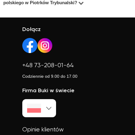
nauczyciel Ci odpowiada.
polskiego w Piotrków Trybunalski?
studentów oraz praktyków z doświadczeniem. Średnia
elastyczności.
Tak, większość korepetytorów prowadzi zajęcia online.
ocena korepetytorów to 4.8/5. Sprawdź ich profile i
To wygodne rozwiązanie, które często jest też tańsze.
opinie, aby wybrać najlepszego.
Online możesz uczyć się w elastyczny sposób,
Dołącz
niezależnie od lokalizacji.
+48 73-208-01-64
Codziennie od 9.00 do 17.00
Firma Buki w świecie
Opinie klientów