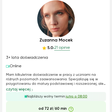
Zuzanna Mocek
21 opinie
5.0
3+ lata doświadczenia
Online
Mam kilkuletnie doświadczenie w pracy z uczniami na
różnych poziomach zaawansowania. Specjalizuję się w
przygotowaniu do matury podstawowej i rozszerzonej, ale
chętnie pomagam również młodszym uczniom. Moje
czytaj więcej
metody nauczania są dopasowane indywidualnie –
Najbliższy wolny termin:
jutro o 08:00
korzystam zarówno z klasycznych podręczników, ...
od 72 zł/60 min