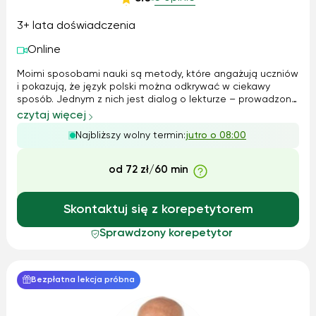
3+ lata doświadczenia
Online
Moimi sposobami nauki są metody, które angażują uczniów
i pokazują, że język polski można odkrywać w ciekawy
sposób. Jednym z nich jest dialog o lekturze – prowadzony
przeze mnie w taki sposób, aby uczniowie sami dochodzili
czytaj więcej
do zrozumienia problematyki utworu, zamiast tylko
Najbliższy wolny termin:
jutro o 08:00
zapamiętywać gotowe interp...
od 72 zł/60 min
Skontaktuj się z korepetytorem
Sprawdzony korepetytor
Bezpłatna lekcja próbna