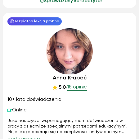
Sprawdzony korepetytor
Bezpłatna lekcja próbna
Anna Kłapeć
18 opinie
5.0
10+ lata doświadczenia
Online
Jako nauczyciel wspomagający mam doświadczenie w
pracy z dziećmi ze specjalnymi potrzebami edukacyjnymi.
Moje lekcje opierają się na cierpliwości i indywidualnym
podejściu do ucznia. Stosuję zarówno metody teoretyczne,