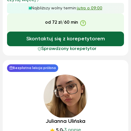
czytaj więcej
jak i praktyczne, aby uczniowie mogli jak najlepiej
Najbliższy wolny termin:
jutro o 09:00
zrozumieć materiał. Korzystam...
od 72 zł/60 min
Skontaktuj się z korepetytorem
Sprawdzony korepetytor
Bezpłatna lekcja próbna
Julianna Ulińska
3 opinie
5.0