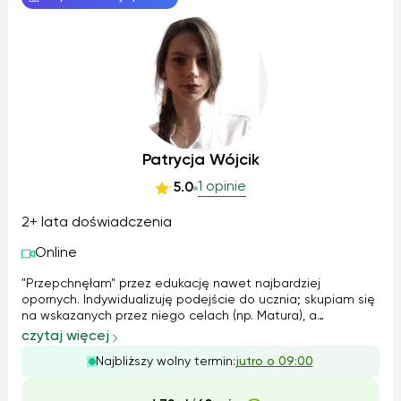
Patrycja Wójcik
1 opinie
5.0
2+ lata doświadczenia
Online
"Przepchnęłam" przez edukację nawet najbardziej
opornych. Indywidualizuję podejście do ucznia; skupiam się
na wskazanych przez niego celach (np. Matura), a
jednocześnie zachęcam do holistycznego rozwoju
czytaj więcej
humanistycznego, m. in. Pomagam wzbogacić zasób
Najbliższy wolny termin:
jutro o 09:00
słownictwa, zawsze służę dodatkowymi wskazaniami ...