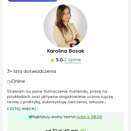
Karolina Bosak
2 opinie
5.0
3+ lata doświadczenia
Online
Stawiam na jasne tłumaczenie materiału, pracę na
przykładach oraz aktywne angażowanie ucznia. Łączę
teorię z praktyką, wykorzystuję ćwiczenia, arkusze
egzaminacyjne, notatki autorskie oraz rozmowę, aby uczeń
czytaj więcej
rozumiał materiał, a nie tylko go zapamiętywał. Tempo
Najbliższy wolny termin:
jutro o 08:00
pracy zawsze dopasowuję do możliwości ...