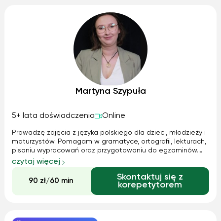
Martyna Szypuła
5+ lata doświadczenia
Online
Prowadzę zajęcia z języka polskiego dla dzieci, młodzieży i
maturzystów. Pomagam w gramatyce, ortografii, lekturach,
pisaniu wypracowań oraz przygotowaniu do egzaminów.
Tłumaczę jasno i spokojnie, a podczas zajęć dbam o
czytaj więcej
swobodną atmosferę i rozwijanie samodzielnego myślenia.
Skontaktuj się z
90 zł/60 min
korepetytorem