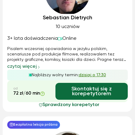
Sebastian Dietrych
10 uczniów
3+ lata doświadczenia
Online
Pisalem wczesniej opowiadania w jezyku polskim,
scenariusze pod produkcje filmowe, realizowalem tez
projekty graficzne, komiksy, ksiazki dla dzieci. Pragne teraz
zaczac nauke z panstwa dziecmi, pomoc im w codziennych
czytaj więcej
trudach i nauce. Najwazniejsza jest odpowiednia
Najbliższy wolny termin:
dzisiaj o 17:30
motywacja do nauki i stawianie sob...
Skontaktuj się z
od
72 zł/60 min
korepetytorem
Sprawdzony korepetytor
Bezpłatna lekcja próbna