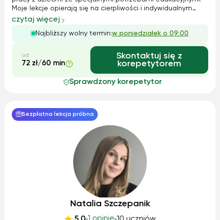
Moje lekcje opierają się na cierpliwości i indywidualnym
podejściu do ucznia. Stosuję zarówno metody teoretyczne,
czytaj więcej
jak i praktyczne, aby uczniowie mogli jak najlepiej
Najbliższy wolny termin:
w poniedziałek o 09:00
zrozumieć materiał. Korzystam...
Skontaktuj się z
od
72 zł/60 min
korepetytorem
Sprawdzony korepetytor
Bezpłatna lekcja próbna
Natalia Szczepanik
1 opinie
5.0
10 uczniów