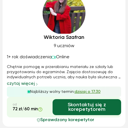
Wiktoria Szafran
9 uczniów
1+ rok doświadczenia
Online
Chętnie pomogę w przerabianiu materiału ze szkoły lub
przygotowaniu do egzaminów. Zajęcia dostosowuję do
indywidualnych potrzeb ucznia, aby nauka była skuteczna i
mniej stresująca. Wspólnie pracujemy nad tym, co sprawia
czytaj więcej
trudność, angażując ucznia w aktywną naukę. Dbam o miłą
Najbliższy wolny termin:
dzisiaj o 17:30
i przyjazną atmosferę. Z...
Skontaktuj się z
od
72 zł/60 min
korepetytorem
Sprawdzony korepetytor