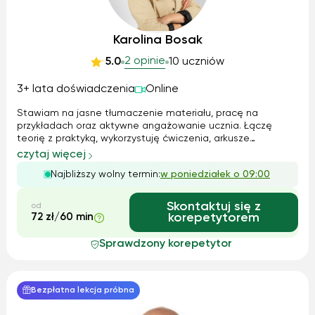
Karolina Bosak
2 opinie
5.0
10 uczniów
3+ lata doświadczenia
Online
Stawiam na jasne tłumaczenie materiału, pracę na
przykładach oraz aktywne angażowanie ucznia. Łączę
teorię z praktyką, wykorzystuję ćwiczenia, arkusze
egzaminacyjne, notatki autorskie oraz rozmowę, aby uczeń
czytaj więcej
rozumiał materiał, a nie tylko go zapamiętywał. Tempo
Najbliższy wolny termin:
w poniedziałek o 09:00
pracy zawsze dopasowuję do możliwości ...
Skontaktuj się z
od
72 zł/60 min
korepetytorem
Sprawdzony korepetytor
Bezpłatna lekcja próbna