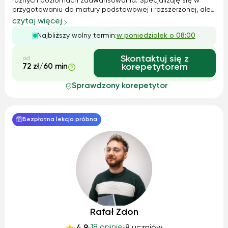
różnych poziomach zaawansowania. Specjalizuję się w
przygotowaniu do matury podstawowej i rozszerzonej, ale
chętnie pomagam również młodszym uczniom. Moje
czytaj więcej
metody nauczania są dopasowane indywidualnie –
Najbliższy wolny termin:
w poniedziałek o 08:00
korzystam zarówno z klasycznych podręczników, ...
Skontaktuj się z
od
72 zł/60 min
korepetytorem
Sprawdzony korepetytor
Bezpłatna lekcja próbna
Rafał Zdon
18 opinie
4.9
8 uczniów