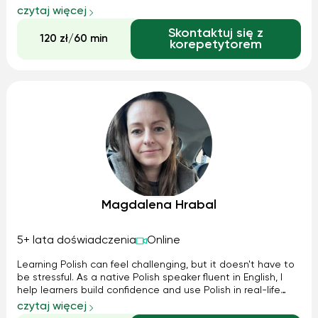
prowadzę terapię zarówno osobom prywatnym, jak i
czytaj więcej
również w placówkach oświatowych. Moje doświadczenie
Skontaktuj się z
sam sprawdź i wyrób sobie własną opinię. Moje ...
120 zł/60 min
korepetytorem
Magdalena Hrabal
5+ lata doświadczenia
Online
Learning Polish can feel challenging, but it doesn't have to
be stressful. As a native Polish speaker fluent in English, I
help learners build confidence and use Polish in real-life
situations. Lessons are friendly, practical and adapted to
czytaj więcej
your goals, whether you're learning for work, travel, family or