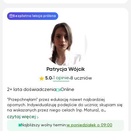
Bezpłatna lekcja próbna
Patrycja Wójcik
1 opinie
5.0
8 uczniów
2+ lata doświadczenia
Online
"Przepchnęłam" przez edukację nawet najbardziej
opornych. Indywidualizuję podejście do ucznia; skupiam się
na wskazanych przez niego celach (np. Matura), a
jednocześnie zachęcam do holistycznego rozwoju
czytaj więcej
humanistycznego, m. in. Pomagam wzbogacić zasób
Najbliższy wolny termin:
w poniedziałek o 09:00
słownictwa, zawsze służę dodatkowymi wskazaniami ...