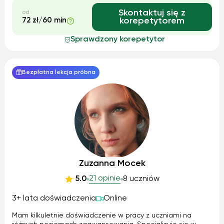
Skontaktuj się z
od
72 zł/60 min
korepetytorem
Sprawdzony korepetytor
Bezpłatna lekcja próbna
Zuzanna Mocek
21 opinie
5.0
8 uczniów
3+ lata doświadczenia
Online
Mam kilkuletnie doświadczenie w pracy z uczniami na