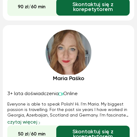
Skontaktuj się z
everyday life in Poland.
90 zł/60 min
korepetytorem
Maria Paśko
3+ lata doświadczenia
Online
Everyone is able to speak Polish! Hi. I'm Maria. My biggest
passion is travelling. For the past six years I have worked in
Georgia, Azerbaijan, Scotland and Germany. I'm fascinated
by other countries, their residents, languages, cultures and
czytaj więcej
traditions. I like riding a horse, rollerblading, hiking,...
Skontaktuj się z
50 zł/60 min
korepetytorem