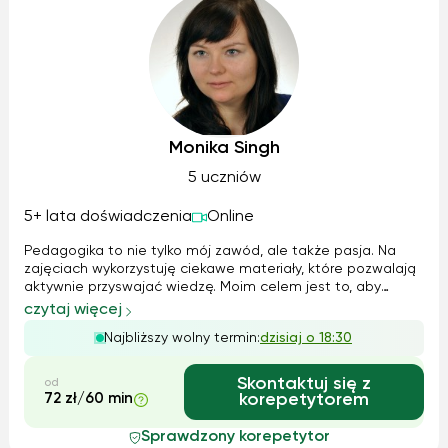
Monika Singh
5 uczniów
5+ lata doświadczenia
Online
Pedagogika to nie tylko mój zawód, ale także pasja. Na
zajęciach wykorzystuję ciekawe materiały, które pozwalają
aktywnie przyswajać wiedzę. Moim celem jest to, aby
zdobyte wiadomości z gramatyki i literatury były dla ucznia
czytaj więcej
zrozumiałe i mógł sam wykorzystywać je w praktyce.
Najbliższy wolny termin:
dzisiaj o 18:30
Zarówno rodzice jak i uc...
Skontaktuj się z
od
72 zł/60 min
korepetytorem
Sprawdzony korepetytor