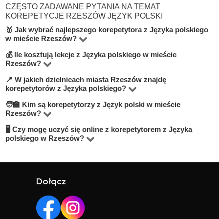
CZĘSTO ZADAWANE PYTANIA NA TEMAT
KOREPETYCJE RZESZÓW JĘZYK POLSKI
🥇 Jak wybrać najlepszego korepetytora z Języka polskiego
w mieście Rzeszów?
💰 Ile kosztują lekcje z Języka polskiego w mieście
Na platformie BUKI znajdziesz 7 korepetytorów
Rzeszów?
oferujących zajęcia z Język polski w miejscowości
📍 W jakich dzielnicach miasta Rzeszów znajdę
Ceny zależą od poziomu, doświadczenia korepetytora i
Rzeszów. Przy wyborze zwróć uwagę na cenę, opinie,
korepetytorów z Języka polskiego?
trybu zajęć (online lub stacjonarnie). Średnia cena w
doświadczenie, wykształcenie oraz lokalizację. Warto
🧑‍🏫 Kim są korepetytorzy z Język polski w mieście
Na BUKI możesz znaleźć nauczycieli w niemal
mieście Rzeszów wynosi od 50 do 100 zł/h.
szukać korepetytorów z opcją darmowej lekcji próbnej,
Rzeszów?
wszystkich dzielnicach miasta Rzeszów. Możesz też
aby sprawdzić, czy dany nauczyciel Ci odpowiada.
🖥 Czy mogę uczyć się online z korepetytorem z Języka
Na BUKI znajdziesz wykwalifikowanych nauczycieli,
wybrać lekcje online, jeśli zależy Ci na elastyczności.
polskiego w Rzeszów?
studentów oraz praktyków z doświadczeniem. Średnia
Tak, większość korepetytorów prowadzi zajęcia online.
ocena korepetytorów to 4.8/5. Sprawdź ich profile i
To wygodne rozwiązanie, które często jest też tańsze.
opinie, aby wybrać najlepszego.
Online możesz uczyć się w elastyczny sposób,
Dołącz
niezależnie od lokalizacji.