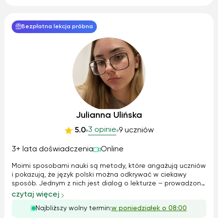
Bezpłatna lekcja próbna
Julianna Ulińska
3 opinie
5.0
9 uczniów
3+ lata doświadczenia
Online
Moimi sposobami nauki są metody, które angażują uczniów
i pokazują, że język polski można odkrywać w ciekawy
sposób. Jednym z nich jest dialog o lekturze – prowadzony
przeze mnie w taki sposób, aby uczniowie sami dochodzili
czytaj więcej
do zrozumienia problematyki utworu, zamiast tylko
Najbliższy wolny termin:
w poniedziałek o 08:00
zapamiętywać gotowe interp...