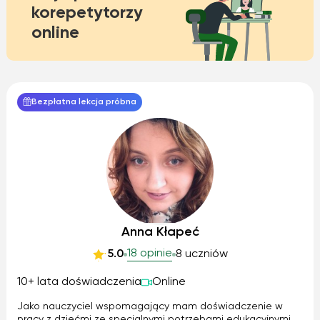
korepetytorzy
online
Bezpłatna lekcja próbna
Anna Kłapeć
18 opinie
5.0
8 uczniów
10+ lata doświadczenia
Online
Jako nauczyciel wspomagający mam doświadczenie w
pracy z dziećmi ze specjalnymi potrzebami edukacyjnymi.