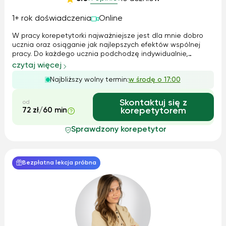
1+ rok doświadczenia
Online
W pracy korepetytorki najważniejsze jest dla mnie dobro
ucznia oraz osiąganie jak najlepszych efektów wspólnej
pracy. Do każdego ucznia podchodzę indywidualnie,
dostosowując metody i tempo nauki do jego potrzeb i
czytaj więcej
możliwości. Na zajęciach dbam o pozytywną atmosferę i
Najbliższy wolny termin:
w środę o 17:00
wykorzystuję różnorodne metody dy...
Skontaktuj się z
od
72 zł/60 min
korepetytorem
Sprawdzony korepetytor
Bezpłatna lekcja próbna