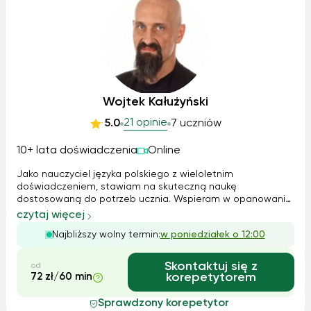
Wojtek Kałużyński
21 opinie
5.0
7 uczniów
10+ lata doświadczenia
Online
Jako nauczyciel języka polskiego z wieloletnim
doświadczeniem, stawiam na skuteczną naukę
dostosowaną do potrzeb ucznia. Wspieram w opanowaniu
materiału, analizie lektur, poprawnym formułowaniu
czytaj więcej
wypowiedzi oraz przygotowaniu do egzaminów
Najbliższy wolny termin:
w poniedziałek o 12:00
ósmoklasisty i matury. Korzystam z różnorodnych metod, w
tym na...
Skontaktuj się z
od
72 zł/60 min
korepetytorem
Sprawdzony korepetytor