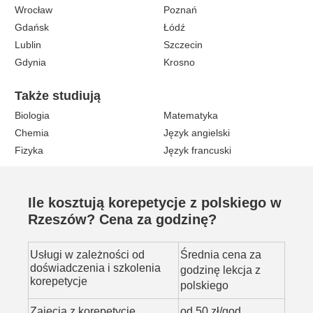
Wrocław
Poznań
Gdańsk
Łódź
Lublin
Szczecin
Gdynia
Krosno
Także studiują
Biologia
Matematyka
Chemia
Język angielski
Fizyka
Język francuski
Ile kosztują korepetycje z polskiego w
Rzeszów? Cena za godzinę?
Usługi w zależności od
Średnia cena za
doświadczenia i szkolenia
godzinę lekcja z
korepetycje
polskiego
Zajęcia z korepetycje
od 50 zł/god