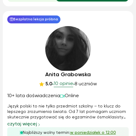
Bezpłatna lekcja próbna
Anita Grabowska
10 opinie
5.0
8 uczniów
10+ lata doświadczenia
Online
Język polski to nie tylko przedmiot szkolny – to klucz do
lepszego zrozumienia świata. Od 7 lat pomagam uczniom
skutecznie przygotować się do egzaminów ósmoklasisty
oraz matury, zarówno na poziomie podstawowym, jak i
czytaj więcej
rozszerzonym. Każdy uczeń jest inny, dlatego stosuję
Najbliższy wolny termin:
w poniedziałek o 12:00
indywidualne podejście i różno...