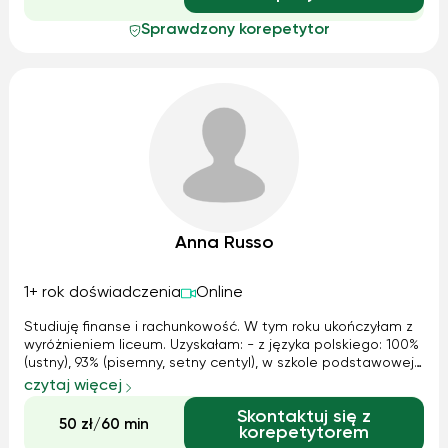
Sprawdzony korepetytor
Anna Russo
1+ rok doświadczenia
Online
Studiuję finanse i rachunkowość. W tym roku ukończyłam z
wyróżnieniem liceum. Uzyskałam: - z języka polskiego: 100%
(ustny), 93% (pisemny, setny centyl), w szkole podstawowej
dwukrotnie uzyskałam tytuł laureata konkursu kuratoryjnego
czytaj więcej
z języka polskiego, - z matematyki: 100%, - z języka
Skontaktuj się z
angielskiego:...
50 zł/60 min
korepetytorem