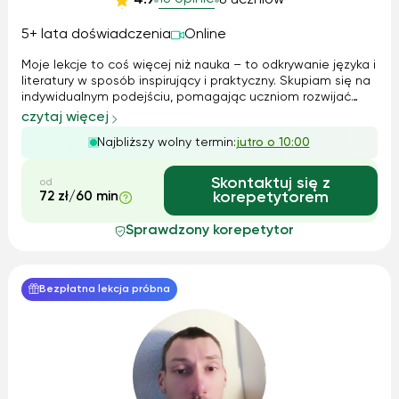
5+ lata doświadczenia
Online
Moje lekcje to coś więcej niż nauka – to odkrywanie języka i
literatury w sposób inspirujący i praktyczny. Skupiam się na
indywidualnym podejściu, pomagając uczniom rozwijać
umiejętności pisemne i rozumienie tekstów. Wspólnie
czytaj więcej
opracujemy najlepszą strategię przygotowania do matury
Najbliższy wolny termin:
jutro o 10:00
lub egzaminu. Nauka...
Skontaktuj się z
od
72 zł/60 min
korepetytorem
Sprawdzony korepetytor
Bezpłatna lekcja próbna