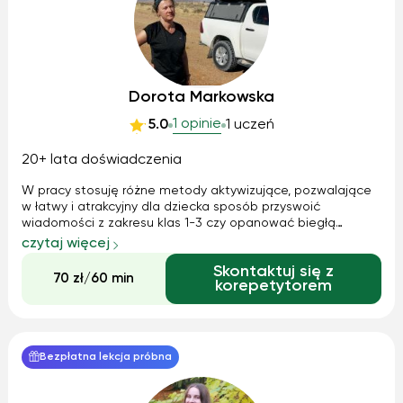
Dorota Markowska
1 opinie
5.0
1 uczeń
20+ lata doświadczenia
W pracy stosuję różne metody aktywizujące, pozwalające
w łatwy i atrakcyjny dla dziecka sposób przyswoić
wiadomości z zakresu klas 1-3 czy opanować biegłą
znajomość j.polskiego. Pomagam również w uzupełnieniu
czytaj więcej
wiadomości z j.polskiego i historii w zakresie klasy 4.
Skontaktuj się z
Gwarantuję miłą atmosferę oraz indy...
70 zł/60 min
korepetytorem
Bezpłatna lekcja próbna