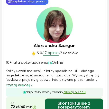
Bezpłatna lekcja próbna
Aleksandra Szargan
17 opinie
5.0
7 uczniów
10+ lata doświadczenia
Online
Każdy uczeń ma swój unikalny sposób nauki – dlatego
moje lekcje są różnorodne i angażujące! Wykorzystuję gry
językowe, projekty grupowe, interaktywne prezentacje i
nowoczesne technologie, aby uczniowie aktywnie
czytaj więcej
uczestniczyli w zajęciach. Specjalizuję się w nauczaniu
Najbliższy wolny termin:
dzisiaj o 17:30
dzieci i młodzieży, pomagając im ...
Skontaktuj się z
od
72 zł/60 min
korepetytorem