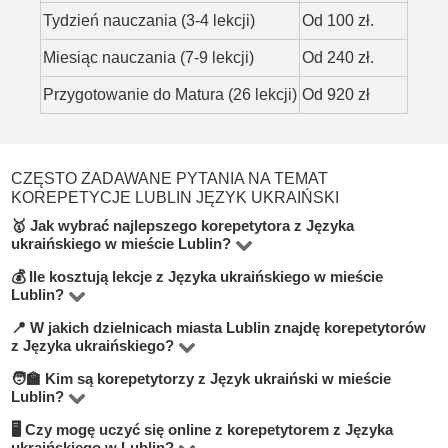
Tydzień nauczania (3-4 lekcji)
Od 100 zł.
Miesiąc nauczania (7-9 lekcji)
Od 240 zł.
Przygotowanie do Matura (26 lekcji)
Od 920 zł
CZĘSTO ZADAWANE PYTANIA NA TEMAT
KOREPETYCJE LUBLIN JĘZYK UKRAIŃSKI
🥇 Jak wybrać najlepszego korepetytora z Języka
ukraińskiego w mieście Lublin?
💰 Ile kosztują lekcje z Języka ukraińskiego w mieście
Na platformie BUKI znajdziesz 6 korepetytorów
Lublin?
oferujących zajęcia z Język ukraiński w miejscowości
📍 W jakich dzielnicach miasta Lublin znajdę korepetytorów
Ceny zależą od poziomu, doświadczenia korepetytora i
Lublin. Przy wyborze zwróć uwagę na cenę, opinie,
z Języka ukraińskiego?
trybu zajęć (online lub stacjonarnie). Średnia cena w
doświadczenie, wykształcenie oraz lokalizację. Warto
🧑‍🏫 Kim są korepetytorzy z Język ukraiński w mieście
Na BUKI możesz znaleźć nauczycieli w niemal
mieście Lublin wynosi od 50 do 100 zł/h.
szukać korepetytorów z opcją darmowej lekcji próbnej,
Lublin?
wszystkich dzielnicach miasta Lublin. Możesz też wybrać
aby sprawdzić, czy dany nauczyciel Ci odpowiada.
🖥 Czy mogę uczyć się online z korepetytorem z Języka
Na BUKI znajdziesz wykwalifikowanych nauczycieli,
lekcje online, jeśli zależy Ci na elastyczności.
ukraińskiego w Lublin?