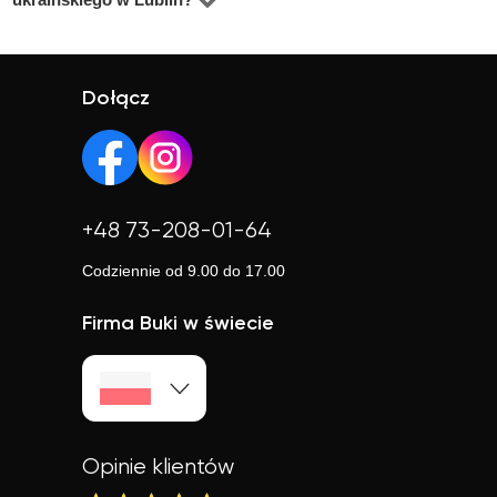
studentów oraz praktyków z doświadczeniem. Średnia
Tak, większość korepetytorów prowadzi zajęcia online.
ocena korepetytorów to 4.8/5. Sprawdź ich profile i
To wygodne rozwiązanie, które często jest też tańsze.
opinie, aby wybrać najlepszego.
Online możesz uczyć się w elastyczny sposób,
Dołącz
niezależnie od lokalizacji.
+48 73-208-01-64
Codziennie od 9.00 do 17.00
Firma Buki w świecie
Opinie klientów