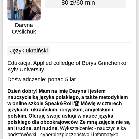
80 zł/60 min
Daryna
Ovsiichuk
Język ukraiński
Edukacja:
Applied colledge of Borys Grinchenko
Kyiv University
Doświadczenie:
ponad 5 lat
Dzień dobry! Mam na imię Daryna i jestem
nauczycielką języka polskiego, a także metodykiem
w online szkole Speak&Roll.🏆 Mówię w czterech
językach: ukraińskim, rosyjskim, angielskim i
polskim. Oferuję swoje usługi w nauce języka
polskiego dla obcokrajowców. Ze mną zajęcia nie są
ani trudne, ani nudne.
Wykształcenie: - nauczycielka
podstawówki - cyberbiezpieczeństwo i informatyka