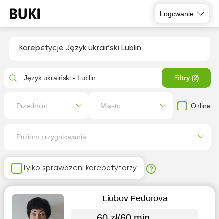
Logowanie
Korepetycje Język ukraiński Lublin
Język ukraiński - Lublin
Filtry (2)
Online
Przedmiot
Miasto
Poziom przygotowania
Tylko sprawdzeni korepetytorzy
Liubov Fedorova
60 zł/60 min