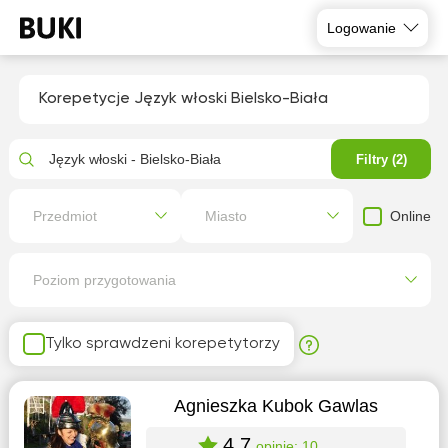
Logowanie
Korepetycje Język włoski Bielsko-Biała
Język włoski - Bielsko-Biała
Filtry (2)
Online
Przedmiot
Miasto
Poziom przygotowania
Tylko sprawdzeni korepetytorzy
Agnieszka Kubok Gawlas
4.7
opinie: 10