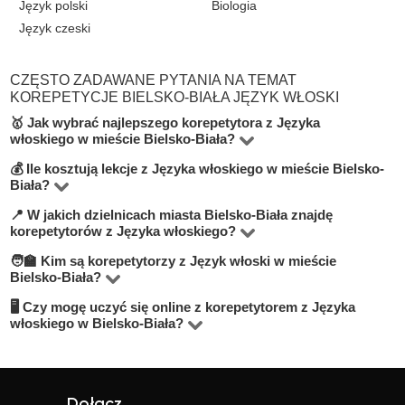
Język polski
Biologia
Język czeski
CZĘSTO ZADAWANE PYTANIA NA TEMAT
KOREPETYCJE BIELSKO-BIAŁA JĘZYK WŁOSKI
🥇 Jak wybrać najlepszego korepetytora z Języka
włoskiego w mieście Bielsko-Biała?
💰 Ile kosztują lekcje z Języka włoskiego w mieście Bielsko-
Na platformie BUKI znajdziesz 5 korepetytorów
Biała?
oferujących zajęcia z Język włoski w miejscowości
📍 W jakich dzielnicach miasta Bielsko-Biała znajdę
Ceny zależą od poziomu, doświadczenia korepetytora i
Bielsko-Biała. Przy wyborze zwróć uwagę na cenę,
korepetytorów z Języka włoskiego?
trybu zajęć (online lub stacjonarnie). Średnia cena w
opinie, doświadczenie, wykształcenie oraz lokalizację.
🧑‍🏫 Kim są korepetytorzy z Język włoski w mieście
Na BUKI możesz znaleźć nauczycieli w niemal
mieście Bielsko-Biała wynosi od 70 do 100 zł/h.
Warto szukać korepetytorów z opcją darmowej lekcji
Bielsko-Biała?
wszystkich dzielnicach miasta Bielsko-Biała. Możesz też
próbnej, aby sprawdzić, czy dany nauczyciel Ci
🖥 Czy mogę uczyć się online z korepetytorem z Języka
Na BUKI znajdziesz wykwalifikowanych nauczycieli,
wybrać lekcje online, jeśli zależy Ci na elastyczności.
odpowiada.
włoskiego w Bielsko-Biała?
studentów oraz praktyków z doświadczeniem. Średnia
Tak, większość korepetytorów prowadzi zajęcia online.
ocena korepetytorów to 4.8/5. Sprawdź ich profile i
To wygodne rozwiązanie, które często jest też tańsze.
opinie, aby wybrać najlepszego.
Online możesz uczyć się w elastyczny sposób,
Dołącz