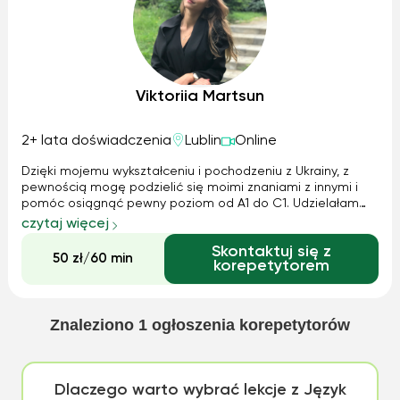
Viktoriia Martsun
2+ lata doświadczenia
Lublin
Online
Dzięki mojemu wykształceniu i pochodzeniu z Ukrainy, z
pewnością mogę podzielić się moimi znaniami z innymi i
pomóc osiągnąć pewny poziom od A1 do C1. Udzielałam
korepetycji zarówno dzieciom w wieku szkolnym, jak i
czytaj więcej
dorosłym z różnymi celami, takimi jak rozmowa, poprawa
Skontaktuj się z
gramatyki.
50 zł/60 min
korepetytorem
Znaleziono
1
ogłoszenia korepetytorów
Dlaczego warto wybrać lekcje z Język