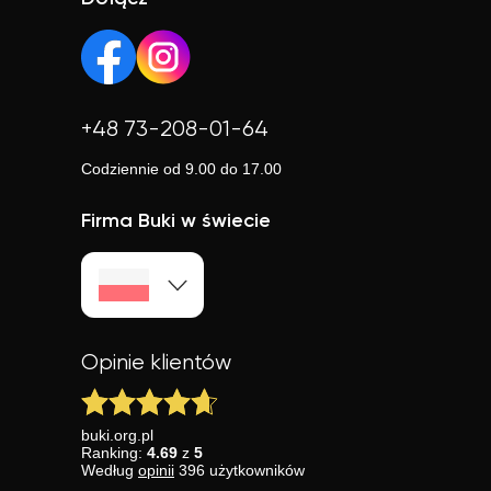
profilami i realnym wsparciem. Wybierana przez tych,
którzy chcą efektów.
+48 73-208-01-64
Codziennie od 9.00 do 17.00
Firma Buki w świecie
Opinie klientów
buki.org.pl
Ranking:
4.69
z
5
Według
opinii
396
użytkowników