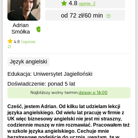
4.8
opinie: 2
od 72 zł/60 min
Adrian
Smółka
4.8
(opinie:
2)
Język angielski
Edukacja:
Uniwersytet Jagielloński
Doświadczenie:
ponad 5 lat
Najbliższy wolny termin:
dzisiaj o 16:00
Cześć, jestem Adrian. Od kilku lat udzielam lekcji
języka angielskiego. Od wielu lat pracuję w firmie z
UK więc biznesowy angielski nie jest mi straszny,
codziennie muszę w nim rozmawiać. Pracowałem też
w szkole języka angielskiego. Cechuje mnie
bezstresowe podejście do ucznia, uważam, że w