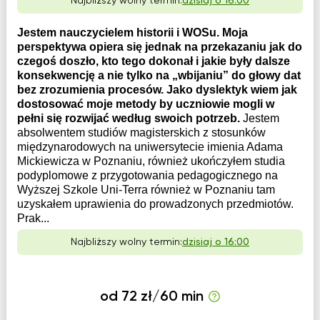
Najbliższy wolny termin:
dzisiaj o 16:00
Jestem nauczycielem historii i WOSu. Moja
perspektywa opiera się jednak na przekazaniu jak do
czegoś doszło, kto tego dokonał i jakie były dalsze
konsekwencję a nie tylko na „wbijaniu” do głowy dat
bez zrozumienia procesów. Jako dyslektyk wiem jak
dostosować moje metody by uczniowie mogli w
pełni się rozwijać według swoich potrzeb.
Jestem
absolwentem studiów magisterskich z stosunków
międzynarodowych na uniwersytecie imienia Adama
Mickiewicza w Poznaniu, również ukończyłem studia
podyplomowe z przygotowania pedagogicznego na
Wyższej Szkole Uni-Terra również w Poznaniu tam
uzyskałem uprawienia do prowadzonych przedmiotów.
Prak...
Najbliższy wolny termin:
dzisiaj o 16:00
od 72 zł/60 min