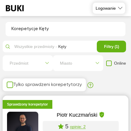
Logowanie
Korepetycje Kęty
Wszystkie przedmioty -
Kęty
Filtry (1)
Online
Przedmiot
Miasto
Tylko sprawdzeni korepetytorzy
Sprawdzony korepetytor
Piotr Kuczmański
5
opinie: 2