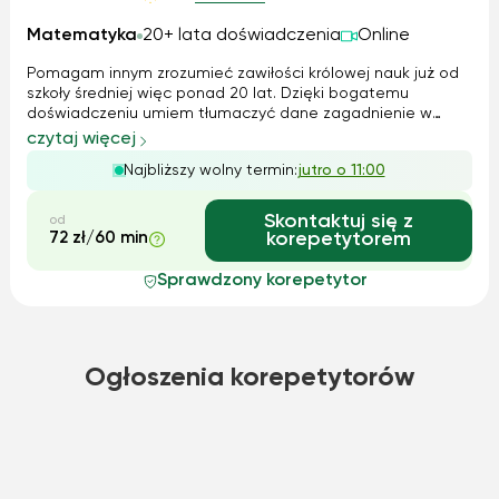
Matematyka
20+ lata doświadczenia
Online
Pomagam innym zrozumieć zawiłości królowej nauk już od
szkoły średniej więc ponad 20 lat. Dzięki bogatemu
doświadczeniu umiem tłumaczyć dane zagadnienie w
bardzo przystępny sposób odnosząc się często do
czytaj więcej
doświadczeń ucznia i jego zainteresowań. Układam
Najbliższy wolny termin:
jutro o 11:00
autorskie zadania "Matematyka w życiu", które po...
Skontaktuj się z
od
72 zł/60 min
korepetytorem
Sprawdzony korepetytor
Ogłoszenia korepetytorów