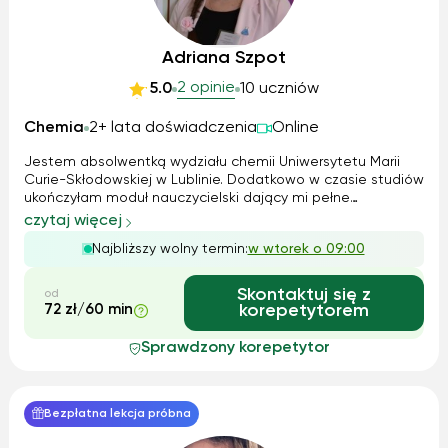
Adriana Szpot
2 opinie
5.0
10 uczniów
Chemia
2+ lata doświadczenia
Online
Jestem absolwentką wydziału chemii Uniwersytetu Marii
Curie-Skłodowskiej w Lublinie. Dodatkowo w czasie studiów
ukończyłam moduł nauczycielski dający mi pełne
przygotowanie pedagogiczne i metodyczne do pracy
czytaj więcej
nauczyciela chemii. Zdobytą podczas studiów wiedzę
Najbliższy wolny termin:
w wtorek o 09:00
dydaktyczną od dwóch lat rozwijam, prow...
Skontaktuj się z
od
72 zł/60 min
korepetytorem
Sprawdzony korepetytor
Bezpłatna lekcja próbna