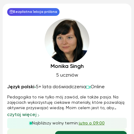
Bezpłatna lekcja próbna
Monika Singh
5 uczniów
Język polski
5+ lata doświadczenia
Online
Pedagogika to nie tylko mój zawód, ale także pasja. Na
zajęciach wykorzystuję ciekawe materiały, które pozwalają
aktywnie przyswajać wiedzę. Moim celem jest to, aby
zdobyte wiadomości z gramatyki i literatury były dla ucznia
czytaj więcej
zrozumiałe i mógł sam wykorzystywać je w praktyce.
Najbliższy wolny termin:
jutro o 09:00
Zarówno rodzice jak i uc...