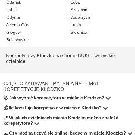
Gdańsk
Łódź
Lublin
Szczecin
Gdynia
Wałbrzych
Jelenia Góra
Lubin
Głogów
Świdnica
Bolesławiec
Korepetytorzy Kłodzko na stronie
BUKI – wszystkie
dzielnice.
CZĘSTO ZADAWANE PYTANIA NA TEMAT
KOREPETYCJE KŁODZKO
🥇 Jak wybrać korepetytora w mieście Kłodzko?
💰 Ile kosztują korepetycje w mieście Kłodzko?
Na stronie BUKI znajdziesz 1 korepetytorów, którzy uczą
ponad 1 przedmiotów. Aby znaleźć najlepszego
📍 W jakich dzielnicach miasta Kłodzko można znaleźć
Ceny korepetycji w Kłodzko zaczynają się od 100 zł i
korepetytora?
korepetytora w Kłodzko, warto zwrócić uwagę na stawkę
sięgają nawet 100 zł za godzinę — w zależności od
💻 Czy można uczyć się online, będąc w mieście Kłodzko?
godzinową, liczbę pozytywnych opinii, dzielnicę, w której
Na BUKI możesz uczyć się u korepetytora, u siebie w
przedmiotu i doświadczenia nauczyciela. Na BUKI każda