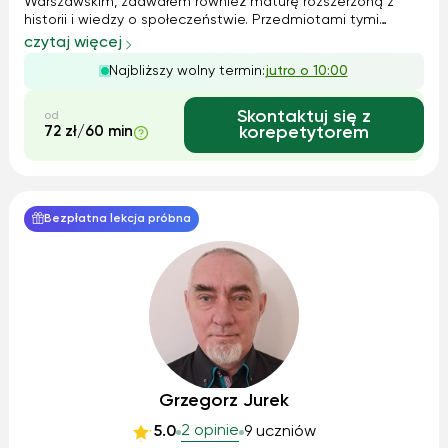
Warszawskim, zdawałem również maturę rozszerzoną z
historii i wiedzy o społeczeństwie. Przedmiotami tymi
interesowałem się również hobbistycznie. Jestem w stanie
czytaj więcej
nie tylko przekazać wiedzę, pomóc zrozumieć czy
Najbliższy wolny termin:
jutro o 10:00
powtórzyć dane zagadnienie, ale również ...
Skontaktuj się z
od
72 zł/60 min
korepetytorem
Bezpłatna lekcja próbna
Grzegorz Jurek
2 opinie
5.0
9 uczniów