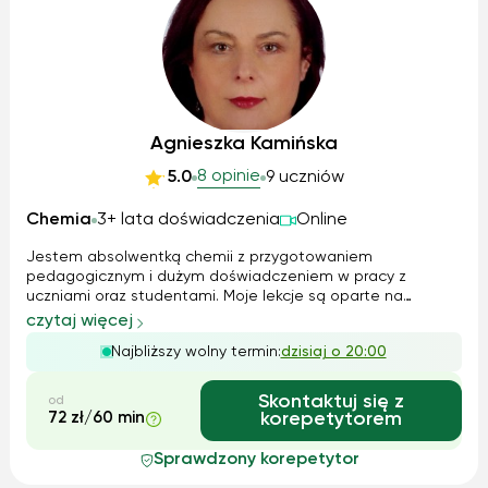
Agnieszka Kamińska
8 opinie
5.0
9 uczniów
Chemia
3+ lata doświadczenia
Online
Jestem absolwentką chemii z przygotowaniem
pedagogicznym i dużym doświadczeniem w pracy z
uczniami oraz studentami. Moje lekcje są oparte na
praktyce – uczę, jak skutecznie rozwiązywać zadania,
czytaj więcej
korzystając z logicznych skojarzeń. Zajmuję się także pracą
Najbliższy wolny termin:
dzisiaj o 20:00
w laboratorium, więc mogę wprowadzić elementy ...
Skontaktuj się z
od
72 zł/60 min
korepetytorem
Sprawdzony korepetytor