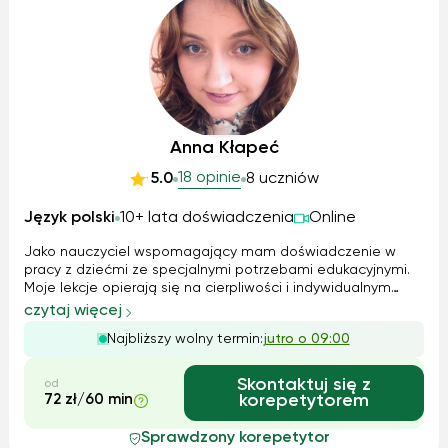
Anna Kłapeć
18 opinie
5.0
8 uczniów
Język polski
10+ lata doświadczenia
Online
Jako nauczyciel wspomagający mam doświadczenie w
pracy z dziećmi ze specjalnymi potrzebami edukacyjnymi.
Moje lekcje opierają się na cierpliwości i indywidualnym
podejściu do ucznia. Stosuję zarówno metody teoretyczne,
czytaj więcej
jak i praktyczne, aby uczniowie mogli jak najlepiej
Najbliższy wolny termin:
jutro o 09:00
zrozumieć materiał. Korzystam...
Skontaktuj się z
od
72 zł/60 min
korepetytorem
Sprawdzony korepetytor