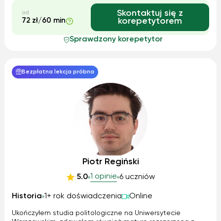
Skontaktuj się z
od
72 zł/60 min
korepetytorem
Sprawdzony korepetytor
Bezpłatna lekcja próbna
Piotr Regiński
1 opinie
5.0
6 uczniów
Historia
1+ rok doświadczenia
Online
Ukończyłem studia politologiczne na Uniwersytecie