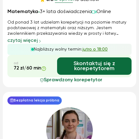
Matematyka
3+ lata doświadczenia
Online
Od ponad 3 lat udzielam korepetycji na poziomie matury
podstawowej z matematyki oraz niższym. Jestem
zwolennikiem przekazywania wiedzy w prosty i łatwy
sposób. Nie lubię niepotrzebnego komplikowania zadań jak
czytaj więcej
często ma to miejsce w szkole. Wytłumaczę Ci zadanie
Najbliższy wolny termin:
jutro o 18:00
krok po kroku, żebyś mogła/mógł wszyst...
Skontaktuj się z
od
72 zł/60 min
korepetytorem
Sprawdzony korepetytor
Bezpłatna lekcja próbna