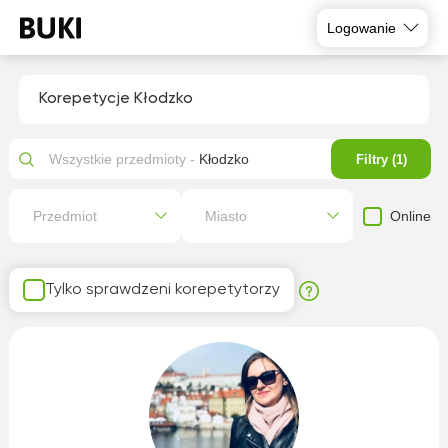
Logowanie
Korepetycje Kłodzko
Wszystkie przedmioty -
Kłodzko
Filtry (1)
Online
Przedmiot
Miasto
Tylko sprawdzeni korepetytorzy