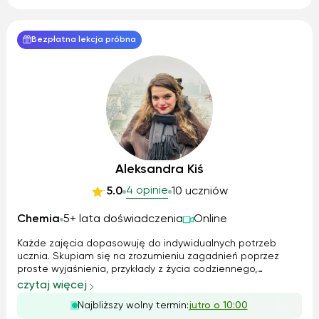
Bezpłatna lekcja próbna
Aleksandra Kiś
4 opinie
5.0
10 uczniów
Chemia
5+ lata doświadczenia
Online
Każde zajęcia dopasowuję do indywidualnych potrzeb
ucznia. Skupiam się na zrozumieniu zagadnień poprzez
proste wyjaśnienia, przykłady z życia codziennego,
schematy i zadania praktyczne. Regularnie sprawdzam
czytaj więcej
postępy, uczę logicznego myślenia i rozwiązywania zadań
Najbliższy wolny termin:
jutro o 10:00
krok po kroku. Korzystam z materiałów...