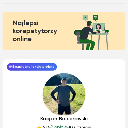
Najlepsi
korepetytorzy
online
Bezpłatna lekcja próbna
Kacper Balcerowski
2 opinie
5.0
10 uczniów