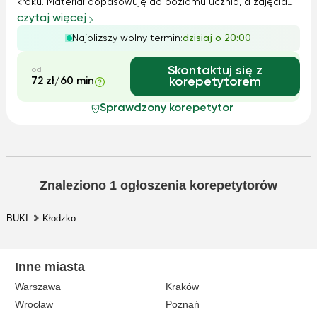
kroku. Materiał dopasowuję do poziomu ucznia, a zajęcia
prowadzę w empatycznej atmosferze, tak aby nauka była
czytaj więcej
skuteczna, zrozumiała i ciekawa. Zapraszam do kontaktu i
Najbliższy wolny termin:
dzisiaj o 20:00
umówienia pierwszych zaj...
Skontaktuj się z
od
72 zł/60 min
korepetytorem
Sprawdzony korepetytor
Znaleziono
1
ogłoszenia korepetytorów
BUKI
Kłodzko
Inne miasta
Warszawa
Kraków
Wrocław
Poznań