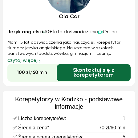
Ola Car
Język angielski
10+ lata doświadczenia
Online
Mam 15 lat doświadczenia jako nauczyciel, korepetytor i
tłumacz języka angielskiego. Nauczałam w szkołach
państwowych (podstawówka, gimnazjum, liceum,
technikum). Jestem absolwentką Uniwersytetu
czytaj więcej
Warszawskiego. Uzyskałam międzynarodowy certyfikat TEFL.
Skontaktuj się z
Jestem również autorem materiałów edukacyjnych d...
100 zł/60 min
korepetytorem
Korepetytorzy w Kłodzko - podstawowe
informacje
✅ Liczba korepetytorów:
1
✅ Średnia cena*:
70 zł/60 min
✅ Średnia ocena korepetytorów:
5