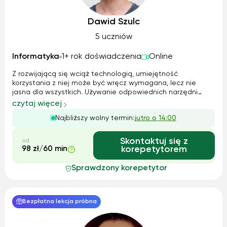
Dawid Szulc
5 uczniów
Informatyka
1+ rok doświadczenia
Online
Z rozwijającą się wciąż technologią, umiejętność
korzystania z niej może być wręcz wymagana, lecz nie
jasna dla wszystkich. Używanie odpowiednich narzędni
może nie tylko uprościć życie, ale i usprawnić i
czytaj więcej
zorganizować je. Same narzędzia nie są też jedynym
Najbliższy wolny termin:
jutro o 14:00
ważnym elementem, co umiejętność obsługi prog...
Skontaktuj się z
od
98 zł/60 min
korepetytorem
Sprawdzony korepetytor
Bezpłatna lekcja próbna