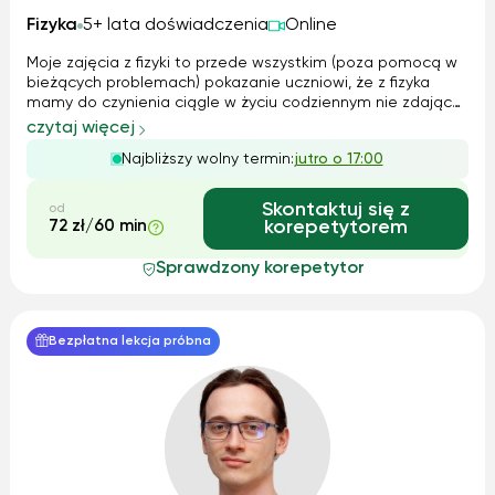
Fizyka
5+ lata doświadczenia
Online
Moje zajęcia z fizyki to przede wszystkim (poza pomocą w
bieżących problemach) pokazanie uczniowi, że z fizyka
mamy do czynienia ciągle w życiu codziennym nie zdając
sobie nawet z tego sprawy. Poza tym jeśli czas pozwala
czytaj więcej
wprowadzam do kosmologii i swiata cząstek cząstek
Najbliższy wolny termin:
jutro o 17:00
elementarnych co jest moja pa...
Skontaktuj się z
od
72 zł/60 min
korepetytorem
Sprawdzony korepetytor
Bezpłatna lekcja próbna