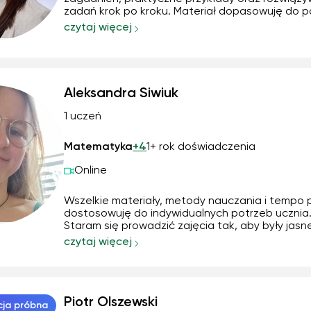
zadań krok po kroku. Materiał dopasowuję do 
ucznia, a zajęcia prowadzę w empatycznej
czytaj więcej
atmosferze, tak aby nauka była skuteczna, zro
i ciekawa. Zapraszam do kontaktu i umówienia
pierwszych zaj...
Aleksandra Siwiuk
1 uczeń
Matematyka
+4
1+ rok doświadczenia
Online
Wszelkie materiały, metody nauczania i tempo 
dostosowuję do indywidualnych potrzeb ucznia
Staram się prowadzić zajęcia tak, aby były jasne
zrozumiałe i zachęcające dlatego skupiam się m
czytaj więcej
zainteresowaniach dziecka. Dzięki konsekwentn
odpowiednim zaangażowaniu ze strony ucznia
uzupeł...
Piotr Olszewski
cja próbna