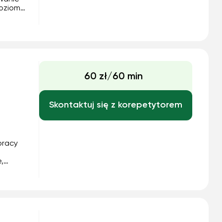
poziomu
zumiała
60 zł/60 min
Skontaktuj się z korepetytorem
pracy
.
,
.in. na
ym i