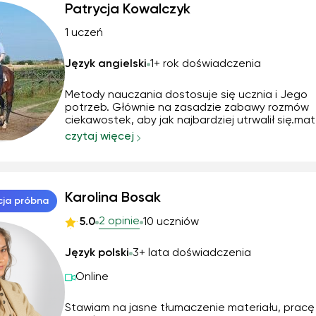
Patrycja Kowalczyk
1 uczeń
Język angielski
1+ rok doświadczenia
Metody nauczania dostosuje się ucznia i Jego
potrzeb. Głównie na zasadzie zabawy rozmów
ciekawostek, aby jak najbardziej utrwalił się.mate
Podchodzę do osób indywidualnie. Zaczynam
czytaj więcej
przygodę z korepetycjami, więc jestem otwarta
sugestie i propozycje.
Karolina Bosak
cja próbna
2 opinie
5.0
10 uczniów
Język polski
3+ lata doświadczenia
Online
Stawiam na jasne tłumaczenie materiału, pracę