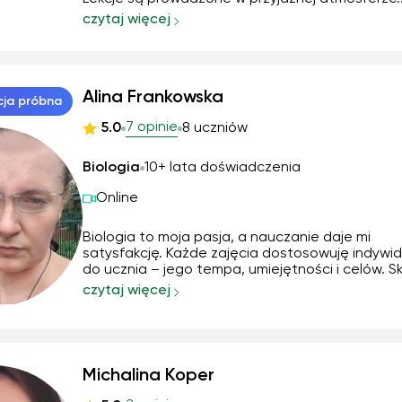
Przygotuję do sprawdzianu, kartkówki, poprawek
czytaj więcej
matury.
Alina Frankowska
cja próbna
7 opinie
5.0
8 uczniów
Biologia
10+ lata doświadczenia
Online
Biologia to moja pasja, a nauczanie daje mi
satysfakcję. Każde zajęcia dostosowuję indywid
do ucznia – jego tempa, umiejętności i celów. 
się na tym, by moi podopieczni zrozumieli omaw
czytaj więcej
zagadnienia, a nie tylko uczyli się ich na pamięć.
Przygotowuję do matury rozszerzonej z biologii .
Michalina Koper