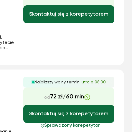
Skontaktuj się z korepetytorem
.
ytecie
dia
o oraz
Najbliższy wolny termin:
jutro o 08:00
72 zł/60 min
od
Skontaktuj się z korepetytorem
Sprawdzony korepetytor
wanie