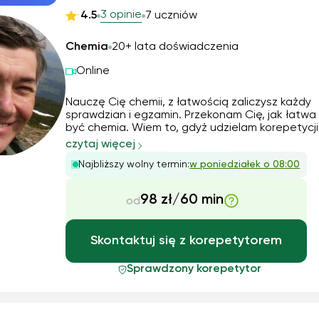
3 opinie
4.5
7 uczniów
Chemia
20+ lata doświadczenia
Online
Nauczę Cię chemii, z łatwością zaliczysz każdy
sprawdzian i egzamin. Przekonam Cię, jak łatw
być chemia. Wiem to, gdyż udzielam korepetycji
chemii od 29 lat. Moją specjalnością jest pomoc
czytaj więcej
przygotowaniu do matury z chemii (poziom
Najbliższy wolny termin:
w poniedziałek o 08:00
rozszerzony). Jestem cierpliwy, komunikatywny i
zaangażowa...
98 zł/60 min
od
Skontaktuj się z korepetytorem
Sprawdzony korepetytor