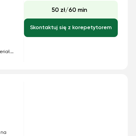
50 zł/60 min
Skontaktuj się z korepetytorem
riał.
 na
 na