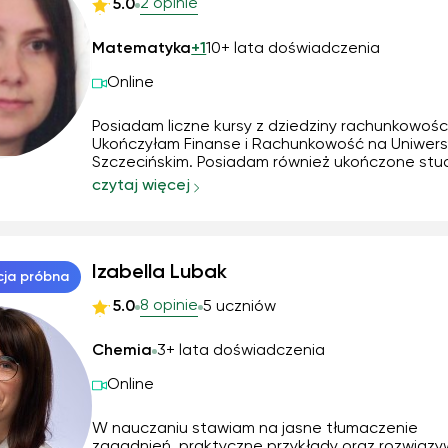
2 opinie
5.0
Matematyka
+1
10+ lata doświadczenia
Online
Posiadam liczne kursy z dziedziny rachunkowości
Ukończyłam Finanse i Rachunkowość na Uniwers
Szczecińskim. Posiadam również ukończone stu
podyplomowe z przygotowania Pedagogiczneg
czytaj więcej
matematyki oraz jestem w trakcie studiów
podyplomowych z neuro dydaktyki.
Izabella Lubak
cja próbna
8 opinie
5.0
5 uczniów
Chemia
3+ lata doświadczenia
Online
W nauczaniu stawiam na jasne tłumaczenie
zagadnień, praktyczne przykłady oraz rozwiązy