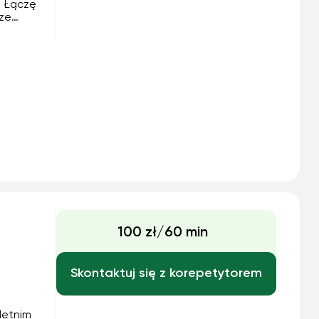
. Łączę
sze
, aby
tywał.
...
100 zł/60 min
Skontaktuj się z korepetytorem
letnim