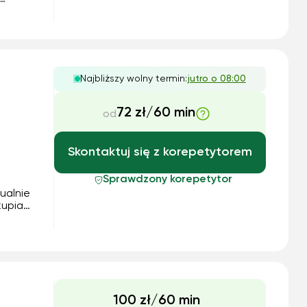
 i
Najbliższy wolny termin:
jutro o 08:00
72 zł/60 min
od
Skontaktuj się z korepetytorem
Sprawdzony korepetytor
ualnie
Skupiam
iane
..
100 zł/60 min