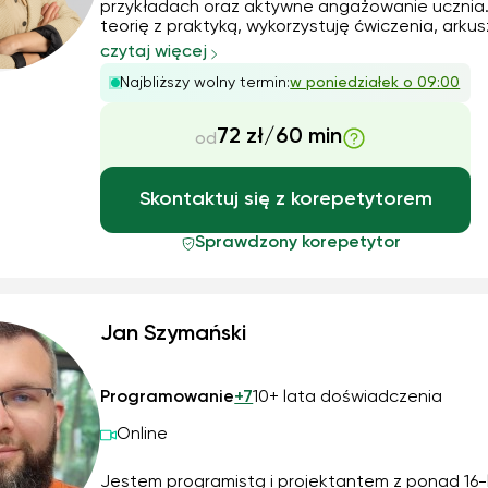
przykładach oraz aktywne angażowanie ucznia
teorię z praktyką, wykorzystuję ćwiczenia, arku
egzaminacyjne, notatki autorskie oraz rozmowę
czytaj więcej
uczeń rozumiał materiał, a nie tylko go zapamię
Najbliższy wolny termin:
w poniedziałek o 09:00
Tempo pracy zawsze dopasowuję do możliwości 
72 zł/60 min
od
Skontaktuj się z korepetytorem
Sprawdzony korepetytor
Jan Szymański
Programowanie
+7
10+ lata doświadczenia
Online
Jestem programistą i projektantem z ponad 16-