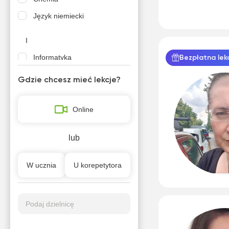
Język niemiecki
I
Informatyka
Bezpłatna lek
Gdzie chcesz mieć lekcje?
J
Język francuski
Online
Język ukraiński
lub
K
Klasy młodsze
W ucznia
U korepetytora
M
Malarstwo
Podaj dzielnicę
P