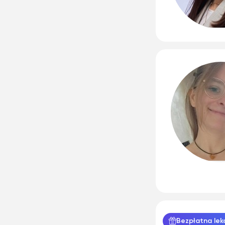
W
Warcaby
Bezpłatna lek