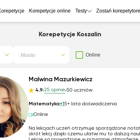
Korepetycje
Korepetycje online
Testy
Zostań korepetytor
Korepetycje Koszalin
Miasto
Online
Malwina Mazurkiewicz
25 opinie
4.9
50 uczniów
Matematyka
+1
5+ lata doświadczenia
Online
Na lekcjach uczeń otrzymuje sporządzone notatk
skrót lekcj dzięki czemu ułatwi mu to dalszą nau
Lekcje są prowadzone w przyjaznej atmosferze.