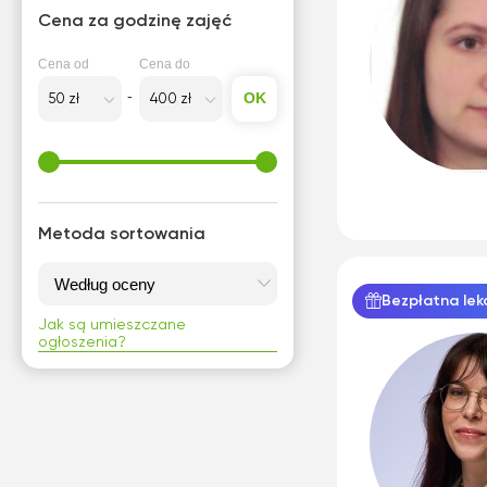
Cena za godzinę zajęć
Photoshop
Programowanie
Cena od
Cena do
Projektowania stron
OK
internetowych
Projektowanie
Projektowanie graficzne
Przygotowanie przedszkolne
Metoda sortowania
R
Bezpłatna lek
Rachunkowość
Jak są umieszczane
ogłoszenia?
S
Surdopedagogika
Szachy