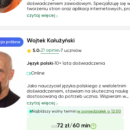
doświadczeniem zawodowym. Specjalizuję się 
tworzeniu stron oraz aplikacji internetowych, pr
między innymi z HTML, CSS, JavaScript, TypeScri
czytaj więcej
React, Next.js, bazami danych i API. Realizował
projekty dla ponad 300 klientów. Ukończyłem 
Wojtek Kałużyński
cja próbna
21 opinie
5.0
7 uczniów
Język polski
10+ lata doświadczenia
Online
Jako nauczyciel języka polskiego z wieloletnim
doświadczeniem, stawiam na skuteczną naukę
dostosowaną do potrzeb ucznia. Wspieram w
opanowaniu materiału, analizie lektur, poprawn
czytaj więcej
formułowaniu wypowiedzi oraz przygotowaniu 
Najbliższy wolny termin:
w poniedziałek o 12:00
egzaminów ósmoklasisty i matury. Korzystam z
różnorodnych metod, w tym na...
72 zł/60 min
od