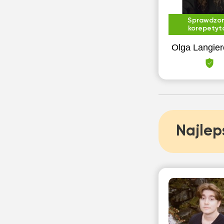
Sprawdzo
korepetyt
Olga Langier
Najlep