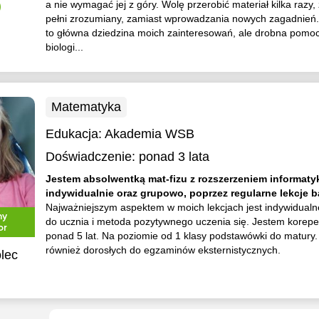
a nie wymagać jej z góry. Wolę przerobić materiał kilka razy,
)
pełni zrozumiany, zamiast wprowadzania nowych zagadnień
to główna dziedzina moich zainteresowań, ale drobna pomoc
biologi...
Matematyka
Edukacja:
Akademia WSB
Doświadczenie:
ponad 3 lata
Jestem absolwentką mat-fizu z rozszerzeniem informatyk
indywidualnie oraz grupowo, poprzez regularne lekcje b
Najważniejszym aspektem w moich lekcjach jest indywidualn
ny
do ucznia i metoda pozytywnego uczenia się. Jestem korep
or
ponad 5 lat. Na poziomie od 1 klasy podstawówki do matury
również dorosłych do egzaminów eksternistycznych.
lec