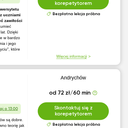
korepetytorem
iwersytetu
Bezpłatna lekcja próbna
z uczniami
ć zawiłości
zumieć
lat. Dzięki
e w bardzo
ia i jego
ciu", które
Więcej informacji
Andrychów
od 72 zł/60 min
Skontaktuj się z
iaj o 13:00
korepetytorem
iów są dobre.
Bezpłatna lekcja próbna
no teorię jak