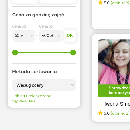
5.0
(opinie: 19
Cena za godzinę zajęć
Cena od
Cena do
OK
Metoda sortowania
Sprawdzo
korepetyt
Jak są umieszczane
ogłoszenia?
Iwona Smo
5.0
(opinie: 2)