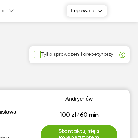
em
Logowanie
Tylko sprawdzeni korepetytorzy
Andrychów
nisława
100 zł/60 min
Skontaktuj się z
korepetytorem
miotu