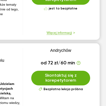
akże tematy
jest to bezpłatne
nie od tego,
ne
Więcej informacji
Andrychów
wiu
od 72 zł/60 min
Skontaktuj się z
korepetytorem
 Udzielam
etycjach
Bezpłatna lekcja próbna
ielską.
Witam na
ziomu wiedzy,