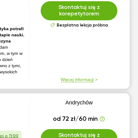
Skontaktuj się z
korepetytorem
Bezpłatna lekcja próbna
yka potrafi
tapie nauki.
czyna
adam
um, w tym w
o dzień
no z tymi,
 wysokich
Więcej informacji
Andrychów
od 72 zł/60 min
Skontaktuj się z
aj o 11:00