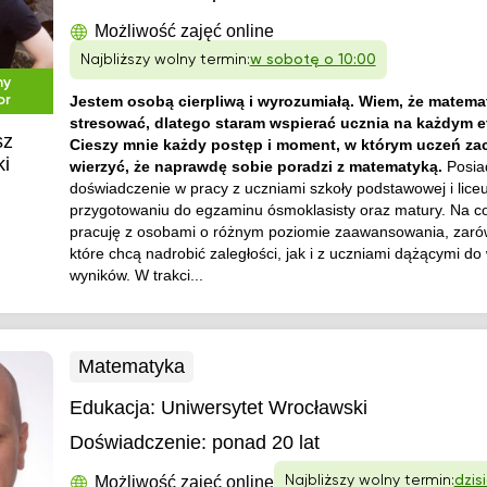
Możliwość zajęć online
Najbliższy wolny termin:
w sobotę o 10:00
ny
or
Jestem osobą cierpliwą i wyrozumiałą. Wiem, że matemat
stresować, dlatego staram wspierać ucznia na każdym e
sz
Cieszy mnie każdy postęp i moment, w którym uczeń za
i
wierzyć, że naprawdę sobie poradzi z matematyką.
Posi
doświadczenie w pracy z uczniami szkoły podstawowej i lice
przygotowaniu do egzaminu ósmoklasisty oraz matury. Na c
pracuję z osobami o różnym poziomie zaawansowania, zarów
które chcą nadrobić zaległości, jak i z uczniami dążącymi do
wyników. W trakci...
Matematyka
Edukacja:
Uniwersytet Wrocławski
Doświadczenie:
ponad 20 lat
Możliwość zajęć online
Najbliższy wolny termin:
dzisi