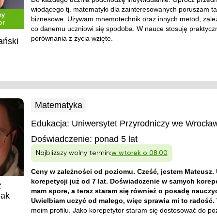
wiodącego tj. matematyki dla zainteresowanych poruszam t
ny
biznesowe. Używam mnemotechnik oraz innych metod, zależ
or
co danemu uczniowi się spodoba. W nauce stosuję praktycz
porównania z życia wzięte.
ański
Matematyka
Edukacja:
Uniwersytet Przyrodniczy we Wrocła
Doświadczenie:
ponad 5 lat
Najbliższy wolny termin:
w wtorek o 08:00
Ceny w zależności od poziomu. Cześć, jestem Mateusz.
korepetycji już od 7 lat. Doświadczenie w samych korep
z
mam spore, a teraz staram się również o posadę nauczyc
iak
Uwielbiam uczyć od małego, więc sprawia mi to radość.
moim profilu. Jako korepetytor staram się dostosować do po