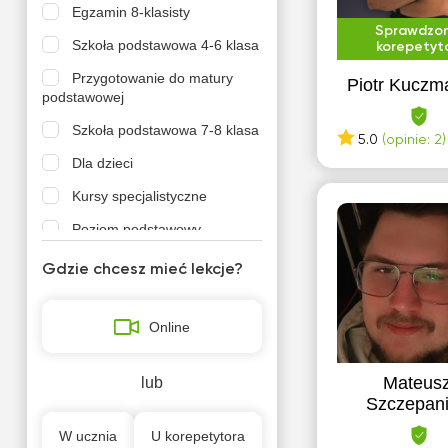
Egzamin 8-klasisty
Sprawdzo
Szkoła podstawowa 4-6 klasa
korepetyt
Przygotowanie do matury
Piotr Kuczm
podstawowej
Szkoła podstawowa 7-8 klasa
5.0
(opinie: 2)
Dla dzieci
Kursy specjalistyczne
Poziom podstawowy
Przygotowanie do szkoły
Gdzie chcesz mieć lekcje?
Szkoła podstawowa 1-3 klasa
Online
Szkola średnia (profil
podstawowy)
Szkola średnia (profil
Mateus
lub
rozszerzony)
Szczepan
W ucznia
U korepetytora