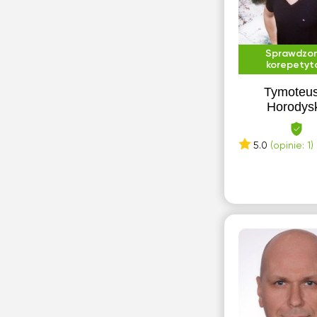
Sprawdzo
korepetyt
Tymoteu
Horodysk
5.0
(opinie: 1)