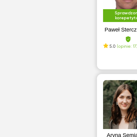
Sprawdzo
korepetyt
Paweł Stercz
5.0
(opinie: 17
Aryna Semi