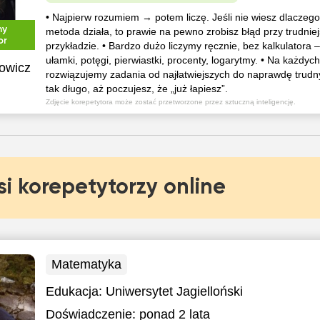
• Najpierw rozumiem → potem liczę. Jeśli nie wiesz dlaczeg
ny
metoda działa, to prawie na pewno zrobisz błąd przy trudnie
or
przykładzie. • Bardzo dużo liczymy ręcznie, bez kalkulatora 
ułamki, potęgi, pierwiastki, procenty, logarytmy. • Na każdyc
owicz
rozwiązujemy zadania od najłatwiejszych do naprawdę trudn
tak długo, aż poczujesz, że „już łapiesz”.
Zdjęcie korepetytora może zostać przetworzone przez sztuczną inteligencję.
si korepetytorzy online
Matematyka
Edukacja:
Uniwersytet Jagielloński
Doświadczenie:
ponad 2 lata