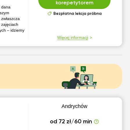
korepetytorem
o dana
jszym
Bezpłatna lekcja próbna
– zwłaszcza
h zajęciach
ych – idziemy
Więcej informacji
Andrychów
od 72 zł/60 min