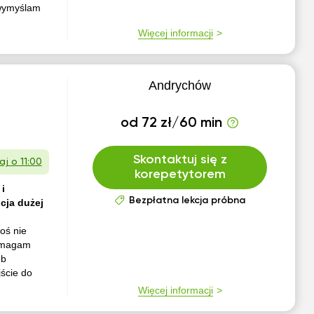
 wymyślam
Więcej informacji
Andrychów
od 72 zł/60 min
Skontaktuj się z
aj o 11:00
korepetytorem
i
Bezpłatna lekcja próbna
cja dużej
!
oś nie
Pomagam
ób
jście do
Więcej informacji