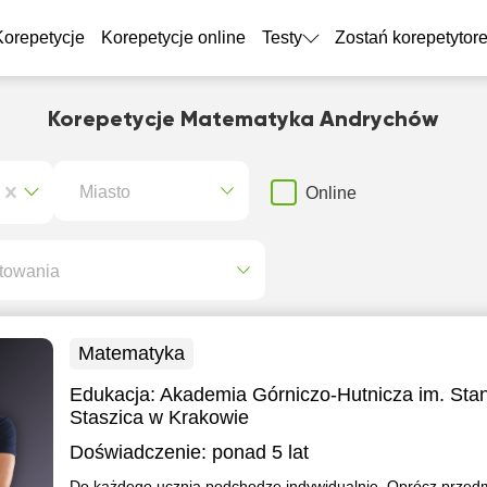
Korepetycje
Korepetycje online
Testy
Zostań korepetytor
Korepetycje Matematyka Andrychów
Miasto
Online
towania
Matematyka
Edukacja:
Akademia Górniczo-Hutnicza im. Sta
Staszica w Krakowie
Doświadczenie:
ponad 5 lat
Do każdego ucznia podchodzę indywidualnie. Oprócz przed