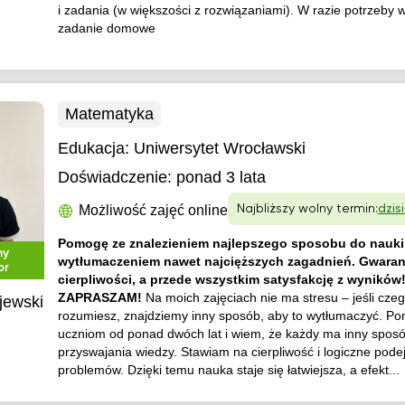
i zadania (w większości z rozwiązaniami). W razie potrzeby
zadanie domowe
Matematyka
Edukacja:
Uniwersytet Wrocławski
Doświadczenie:
ponad 3 lata
Możliwość zajęć online
Najbliższy wolny termin:
dzisi
Pomogę ze znalezieniem najlepszego sposobu do nauki 
ny
wytłumaczeniem nawet najcięższych zagadnień. Gwaran
or
cierpliwości, a przede wszystkim satysfakcję z wyników
ZAPRASZAM!
Na moich zajęciach nie ma stresu – jeśli czeg
jewski
rozumiesz, znajdziemy inny sposób, aby to wytłumaczyć. 
uczniom od ponad dwóch lat i wiem, że każdy ma inny spos
przyswajania wiedzy. Stawiam na cierpliwość i logiczne pode
problemów. Dzięki temu nauka staje się łatwiejsza, a efekt...