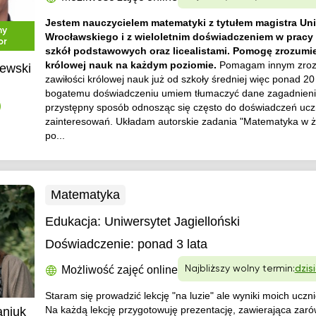
Jestem nauczycielem matematyki z tytułem magistra Un
ny
Wrocławskiego i z wieloletnim doświadczeniem w pracy 
or
szkół podstawowych oraz licealistami. Pomogę zrozumie
królowej nauk na każdym poziomie.
Pomagam innym zro
ewski
zawiłości królowej nauk już od szkoły średniej więc ponad 20 
bogatemu doświadczeniu umiem tłumaczyć dane zagadnieni
przystępny sposób odnosząc się często do doświadczeń uczn
)
zainteresowań. Układam autorskie zadania "Matematyka w ży
po...
Matematyka
Edukacja:
Uniwersytet Jagielloński
Doświadczenie:
ponad 3 lata
Możliwość zajęć online
Najbliższy wolny termin:
dzis
Staram się prowadzić lekcję "na luzie" ale wyniki moich uczn
Na każdą lekcję przygotowuję prezentację, zawierająca zarów
aniuk