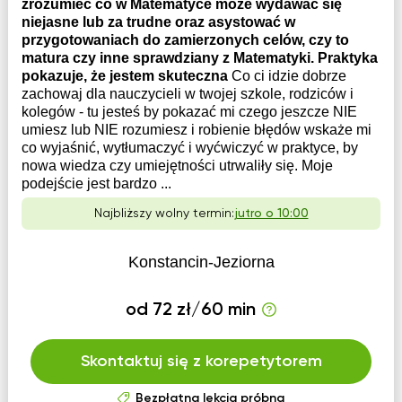
zrozumieć co w Matematyce może wydawać się
niejasne lub za trudne oraz asystować w
przygotowaniach do zamierzonych celów, czy to
matura czy inne sprawdziany z Matematyki. Praktyka
pokazuje, że jestem skuteczna
Co ci idzie dobrze
zachowaj dla nauczycieli w twojej szkole, rodziców i
kolegów - tu jesteś by pokazać mi czego jeszcze NIE
umiesz lub NIE rozumiesz i robienie błędów wskaże mi
co wyjaśnić, wytłumaczyć i wyćwiczyć w praktyce, by
nowa wiedza czy umiejętności utrwaliły się. Moje
podejście jest bardzo ...
Najbliższy wolny termin:
jutro o 10:00
Konstancin-Jeziorna
od 72 zł/60 min
Skontaktuj się z korepetytorem
Bezpłatna lekcja próbna