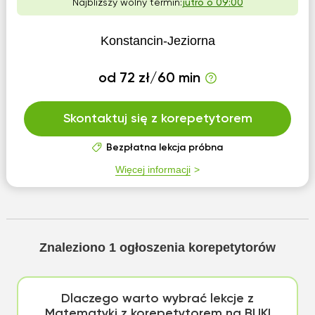
Najbliższy wolny termin:
jutro o 09:00
Konstancin-Jeziorna
od 72 zł/60 min
Skontaktuj się z korepetytorem
Bezpłatna lekcja próbna
Więcej informacji
Znaleziono
1
ogłoszenia korepetytorów
Dlaczego warto wybrać lekcje z
Matematyki z korepetytorem na BUKI