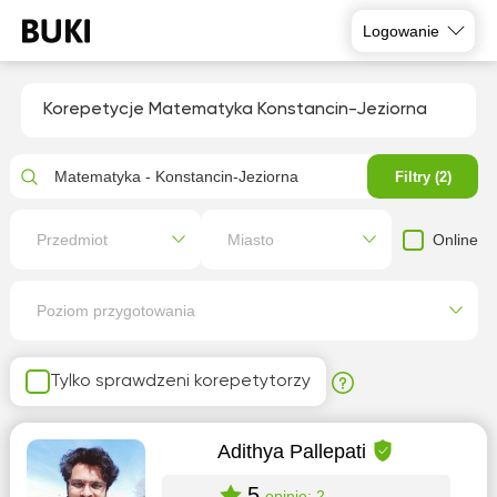
Logowanie
Korepetycje Matematyka Konstancin-Jeziorna
Matematyka - Konstancin-Jeziorna
Filtry (2)
Online
Przedmiot
Miasto
Poziom przygotowania
Tylko sprawdzeni korepetytorzy
Adithya Pallepati
5
opinie: 2