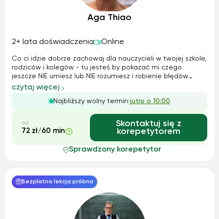
Aga Thiao
2+ lata doświadczenia
Online
Co ci idzie dobrze zachowaj dla nauczycieli w twojej szkole,
rodziców i kolegów - tu jesteś by pokazać mi czego
jeszcze NIE umiesz lub NIE rozumiesz i robienie błędów
wskaże mi co wyjaśnić, wytłumaczyć i wyćwiczyć w
czytaj więcej
praktyce, by nowa wiedza czy umiejętności utrwaliły się.
Najbliższy wolny termin:
jutro o 10:00
Moje podejście jest bardzo ...
Skontaktuj się z
od
72 zł/60 min
korepetytorem
Sprawdzony korepetytor
Bezpłatna lekcja próbna