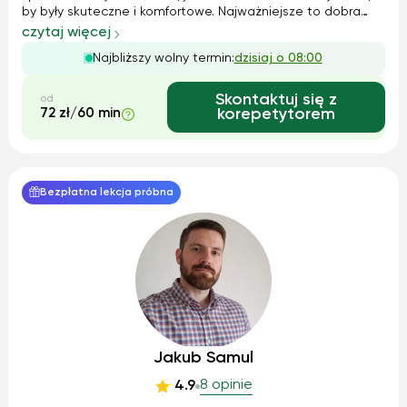
by były skuteczne i komfortowe. Najważniejsze to dobra
atmosfera i wytrwałość – z takim podejściem każdy może
czytaj więcej
osiągnąć sukces! Jeśli chcesz pracować nad matematyką
Najbliższy wolny termin:
dzisiaj o 08:00
w sposób dostosowany do ...
Skontaktuj się z
od
72 zł/60 min
korepetytorem
Bezpłatna lekcja próbna
Jakub Samul
8 opinie
4.9