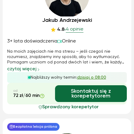
Jakub Andrzejewski
4 opinie
4.8
3+ lata doświadczenia
Online
Na moich zajęciach nie ma stresu – jeśli czegoś nie
rozumiesz, znajdziemy inny sposób, aby to wytłumaczyć.
Pomagam uczniom od ponad dwóch lat i wiem, że każdy
ma inny sposób przyswajania wiedzy. Stawiam na
czytaj więcej
cierpliwość i logiczne podejście do problemów. Dzięki temu
Najbliższy wolny termin:
dzisiaj o 08:00
nauka staje się łatwiejsza, a efekt...
Skontaktuj się z
od
72 zł/60 min
korepetytorem
Sprawdzony korepetytor
Bezpłatna lekcja próbna