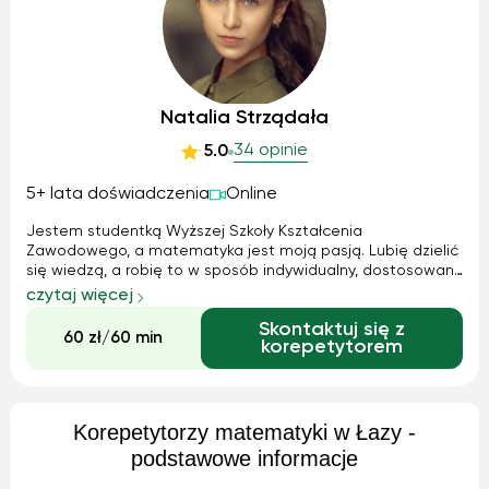
Natalia Strządała
34 opinie
5.0
5+ lata doświadczenia
Online
Jestem studentką Wyższej Szkoły Kształcenia
Zawodowego, a matematyka jest moją pasją. Lubię dzielić
się wiedzą, a robię to w sposób indywidualny, dostosowany
do każdego ucznia. Na każde zajęcia jestem przygotowane
czytaj więcej
we własne materiały, które razem analizujemy i
Skontaktuj się z
przerabiamy. Zwykle umawiam się z lekcj...
60 zł/60 min
korepetytorem
Korepetytorzy matematyki w Łazy -
podstawowe informacje