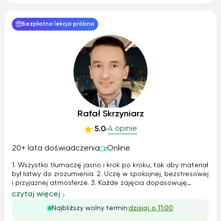
Bezpłatna lekcja próbna
Rafał Skrzyniarz
4 opinie
5.0
20+ lata doświadczenia
Online
1. Wszystko tłumaczę jasno i krok po kroku, tak aby materiał
był łatwy do zrozumienia. 2. Uczę w spokojnej, bezstresowej
i przyjaznej atmosferze. 3. Każde zajęcia dopasowuję
indywidualnie do potrzeb i tempa ucznia. 4. Cierpliwie
czytaj więcej
odpowiadam na pytania i wracam do trudnych zagadnień
Najbliższy wolny termin:
dzisiaj o 11:00
tyle razy...