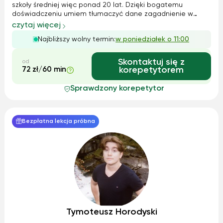
szkoły średniej więc ponad 20 lat. Dzięki bogatemu
doświadczeniu umiem tłumaczyć dane zagadnienie w
bardzo przystępny sposób odnosząc się często do
czytaj więcej
doświadczeń ucznia i jego zainteresowań. Układam
Najbliższy wolny termin:
w poniedziałek o 11:00
autorskie zadania "Matematyka w życiu", które po...
Skontaktuj się z
od
72 zł/60 min
korepetytorem
Sprawdzony korepetytor
Bezpłatna lekcja próbna
Tymoteusz Horodyski