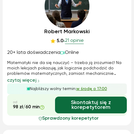
Robert Markowski
21 opinie
5.0
20+ lata doświadczenia
Online
Matematyki nie da się nauczyć – trzeba ją zrozumieć! Na
moich lekcjach pokazuję, jak logicznie podchodzić do
problemów matematycznych, zamiast mechanicznie
zapamiętywać wzory. Korzystam z nowoczesnych metod,
czytaj więcej
angażując uczniów w kreatywne rozwiązywanie zadań.
Najbliższy wolny termin:
w środę o 17:00
Moje doświadczenie w pracy dydaktyczno-wy...
Skontaktuj się z
od
98 zł/60 min
korepetytorem
Sprawdzony korepetytor