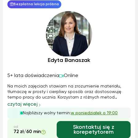
Bezpłatna lekcja próbna
Edyta Banaszak
5+ lata doświadczenia
Online
Na moich zajęciach stawiam na zrozumienie materiału,
tłumaczę w prosty i cierpliwy sposób oraz dostosowuję
tempo pracy do ucznia. Korzystam z różnych metod
nauczania - wspólnie rozwiązujemy zadania, analizujemy
czytaj więcej
błędy i utrwalamy materiał poprzez praktykę, tak aby
Najbliższy wolny termin:
w poniedziałek o 19:00
wiedza została na dłużej. Mam niem...
Skontaktuj się z
od
72 zł/60 min
korepetytorem