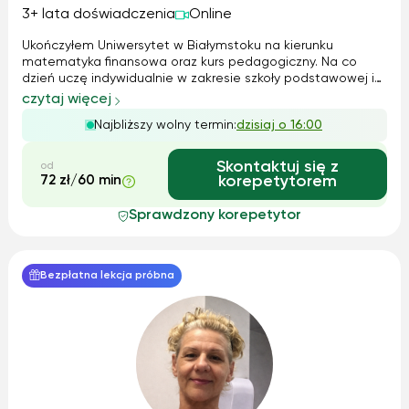
3+ lata doświadczenia
Online
Ukończyłem Uniwersytet w Białymstoku na kierunku
matematyka finansowa oraz kurs pedagogiczny. Na co
dzień uczę indywidualnie w zakresie szkoły podstawowej i
liceum/technikum.
czytaj więcej
Najbliższy wolny termin:
dzisiaj o 16:00
Skontaktuj się z
od
72 zł/60 min
korepetytorem
Sprawdzony korepetytor
Bezpłatna lekcja próbna