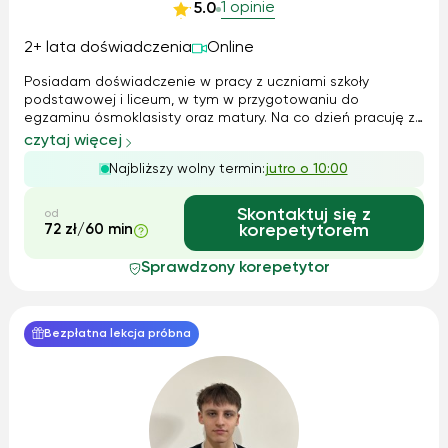
1 opinie
5.0
2+ lata doświadczenia
Online
Posiadam doświadczenie w pracy z uczniami szkoły
podstawowej i liceum, w tym w przygotowaniu do
egzaminu ósmoklasisty oraz matury. Na co dzień pracuję z
osobami o różnym poziomie zaawansowania, zarówno z
czytaj więcej
tymi, które chcą nadrobić zaległości, jak i z uczniami
Najbliższy wolny termin:
jutro o 10:00
dążącymi do wysokich wyników. W trakci...
Skontaktuj się z
od
72 zł/60 min
korepetytorem
Sprawdzony korepetytor
Bezpłatna lekcja próbna