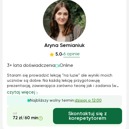
Aryna Semianiuk
6 opinie
5.0
3+ lata doświadczenia
Online
Staram się prowadzić lekcję "na luzie" ale wyniki moich
uczniów są dobre. Na każdą lekcję przygotowuję
prezentację, zawierająca zarówno teorię jak i zadania (w
większości z rozwiązaniami). W razie potrzeby wymyślam
czytaj więcej
zadanie domowe
Najbliższy wolny termin:
dzisiaj o 12:00
Skontaktuj się z
od
72 zł/60 min
korepetytorem