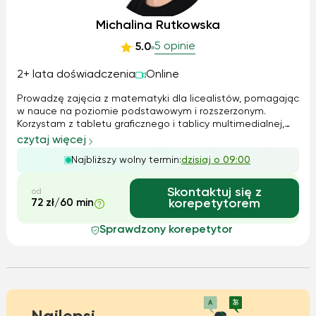
Michalina Rutkowska
5 opinie
5.0
2+ lata doświadczenia
Online
Prowadzę zajęcia z matematyki dla licealistów, pomagając
w nauce na poziomie podstawowym i rozszerzonym.
Korzystam z tabletu graficznego i tablicy multimedialnej,
aby ułatwić zrozumienie materiału. Na zajęciach tłumaczę
czytaj więcej
teorię w prosty sposób, a następnie ćwiczymy zadania. W
Najbliższy wolny termin:
dzisiaj o 09:00
razie potrzeby udostępni...
Skontaktuj się z
od
72 zł/60 min
korepetytorem
Sprawdzony korepetytor