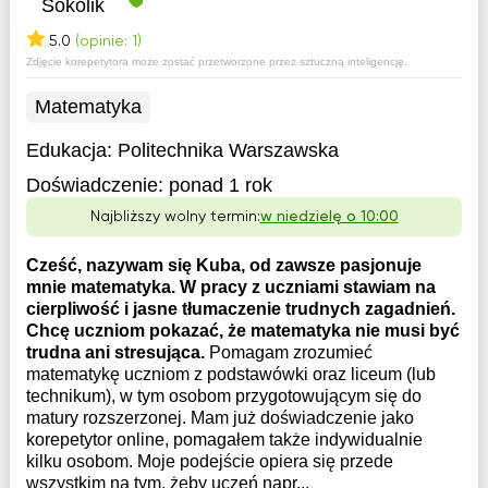
Sokolik
5.0
(opinie: 1)
Zdjęcie korepetytora może zostać przetworzone przez sztuczną inteligencję.
Matematyka
Edukacja:
Politechnika Warszawska
Doświadczenie:
ponad 1 rok
Najbliższy wolny termin:
w niedzielę o 10:00
Cześć, nazywam się Kuba, od zawsze pasjonuje
mnie matematyka. W pracy z uczniami stawiam na
cierpliwość i jasne tłumaczenie trudnych zagadnień.
Chcę uczniom pokazać, że matematyka nie musi być
trudna ani stresująca.
Pomagam zrozumieć
matematykę uczniom z podstawówki oraz liceum (lub
technikum), w tym osobom przygotowującym się do
matury rozszerzonej. Mam już doświadczenie jako
korepetytor online, pomagałem także indywidualnie
kilku osobom. Moje podejście opiera się przede
wszystkim na tym, żeby uczeń napr...