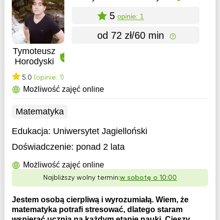
5
opinie: 1
od 72 zł/60 min
Tymoteusz
Horodyski
5.0
(opinie: 1)
Możliwość zajęć online
Matematyka
Edukacja:
Uniwersytet Jagielloński
Doświadczenie:
ponad 2 lata
Możliwość zajęć online
Najbliższy wolny termin:
w sobotę o 10:00
Jestem osobą cierpliwą i wyrozumiałą. Wiem, że
matematyka potrafi stresować, dlatego staram
wspierać ucznia na każdym etapie nauki. Cieszy