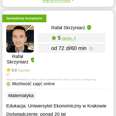
Więcej informacji
Sprawdzony korepetytor
Rafał Skrzyniarz
5
opinie: 4
od 72 zł/60 min
Rafał
Skrzyniarz
5.0
(opinie:
4)
Zdjęcie korepetytora może zostać przetworzone przez sztuczną inteligencję.
Możliwość zajęć online
Matematyka
Edukacja:
Uniwersytet Ekonomiczny w Krakowie
Doświadczenie:
ponad 20 lat