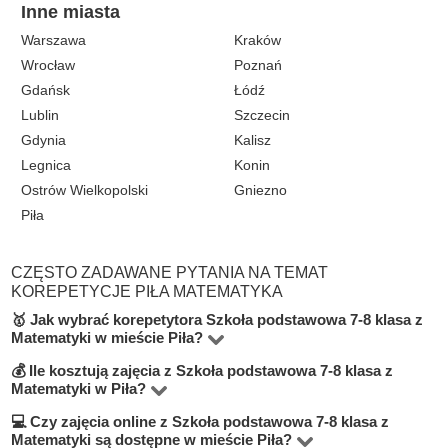
Inne miasta
Warszawa
Kraków
Wrocław
Poznań
Gdańsk
Łódź
Lublin
Szczecin
Gdynia
Kalisz
Legnica
Konin
Ostrów Wielkopolski
Gniezno
Piła
CZĘSTO ZADAWANE PYTANIA NA TEMAT
KOREPETYCJE PIŁA MATEMATYKA
🥇 Jak wybrać korepetytora Szkoła podstawowa 7-8 klasa z
Matematyki w mieście Piła?
💰 Ile kosztują zajęcia z Szkoła podstawowa 7-8 klasa z
W kategorie Matematyka na poziomie Szkoła
Matematyki w Piła?
podstawowa 7-8 klasa w mieście Piła znajduje się 1
💻 Czy zajęcia online z Szkoła podstawowa 7-8 klasa z
Cena indywidualnych zajęć waha się od 50 do 100 zł za
korepetytorów. Aby znaleźć najlepszego nauczyciela,
Matematyki są dostępne w mieście Piła?