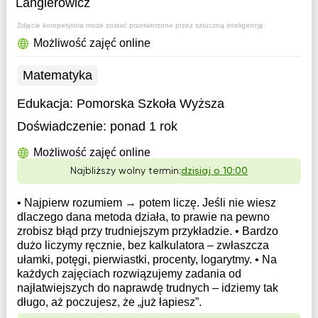
Langierowicz
Zdjęcie korepetytora może zostać przetworzone przez sztuczną inteligencję.
Możliwość zajęć online
Matematyka
Edukacja:
Pomorska Szkoła Wyższa
Doświadczenie:
ponad 1 rok
Możliwość zajęć online
Najbliższy wolny termin:
dzisiaj o 10:00
• Najpierw rozumiem → potem liczę. Jeśli nie wiesz
dlaczego dana metoda działa, to prawie na pewno
zrobisz błąd przy trudniejszym przykładzie. • Bardzo
dużo liczymy ręcznie, bez kalkulatora – zwłaszcza
ułamki, potęgi, pierwiastki, procenty, logarytmy. • Na
każdych zajęciach rozwiązujemy zadania od
najłatwiejszych do naprawdę trudnych – idziemy tak
długo, aż poczujesz, że „już łapiesz”.