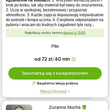
egzaminów na studiach.
1. Wszystko tłumaczę jasno i
krok po kroku, tak aby materiał był łatwy do zrozumienia.
2. Uczę w spokojnej, bezstresowej i przyjaznej
atmosferze. 3. Każde zajęcia dopasowuję indywidualnie
do potrzeb i tempa ucznia. 4. Cierpliwie odpowiadam na
pytania i wracam do trudnych zagadnień tyle razy...
Najbliższy wolny termin:
dzisiaj o 11:00
Piła
od 72 zł/60 min
Skontaktuj się z korepetytorem
Bezpłatna lekcja próbna
Więcej informacji
Zdjęcie korepetytora może zostać przetworzone przez sztuczną inteligencję.
Zuzanna Mucha