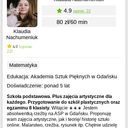
4.9
opinie: 22
80 zł/60 min
Klaudia
Nachumeniuk
4.9
(opinie:
22)
Matematyka
Edukacja:
Akademia Sztuk Pięknych w Gdańsku
Doświadczenie:
ponad 5 lat
Szkoła podstawowa. Plus zajęcia artystyczne dla
każdego. Przygotowanie do szkół plastycznych oraz
egzaminu 8 klasisty.
Witajcie ☀️☀️☀️ Jestem
absolwentką rzeźby na ASP w Gdańsku. Proponuję
wam zajęcia artystyczne, jak i teorię/ historię sztuki
online. Malarstwo, rzeźba, rysunek itp. Chętnie udzielę