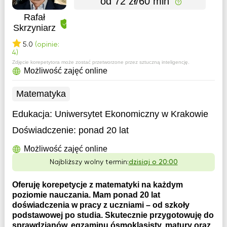
od 72 zł/60 min
Rafał
Skrzyniarz
5.0
(opinie:
4)
Zdjęcie korepetytora może zostać przetworzone przez sztuczną inteligencję.
Możliwość zajęć online
Matematyka
Edukacja:
Uniwersytet Ekonomiczny w Krakowie
Doświadczenie:
ponad 20 lat
Możliwość zajęć online
Najbliższy wolny termin:
dzisiaj o 20:00
Oferuję korepetycje z matematyki na każdym
poziomie nauczania. Mam ponad 20 lat
doświadczenia w pracy z uczniami – od szkoły
podstawowej po studia. Skutecznie przygotowuję do
sprawdzianów, egzaminu ósmoklasisty, matury oraz