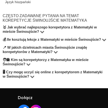
Język hiszpański
CZĘSTO ZADAWANE PYTANIA NA TEMAT
KOREPETYCJE ŚWINOUJŚCIE MATEMATYKA
🥇 Jak wybrać najlepszego korepetytora z Matematyki w
mieście Świnoujście?
💰 Ile kosztują lekcje z Matematyki w mieście Świnoujście?
Na platformie BUKI znajdziesz 1 korepetytorów
oferujących zajęcia z Matematyka w miejscowości
📍 W jakich dzielnicach miasta Świnoujście znajdę
Ceny zależą od poziomu, doświadczenia korepetytora i
korepetytorów z Matematyki?
Świnoujście. Przy wyborze zwróć uwagę na cenę,
trybu zajęć (online lub stacjonarnie). Średnia cena w
🧑‍🏫 Kim są korepetytorzy z Matematyka w mieście
opinie, doświadczenie, wykształcenie oraz lokalizację.
Na BUKI możesz znaleźć nauczycieli w niemal
mieście Świnoujście wynosi od 80 do 100 zł/h.
Świnoujście?
Warto szukać korepetytorów z opcją darmowej lekcji
wszystkich dzielnicach miasta Świnoujście. Możesz też
🖥 Czy mogę uczyć się online z korepetytorem z Matematyki
Na BUKI znajdziesz wykwalifikowanych nauczycieli,
próbnej, aby sprawdzić, czy dany nauczyciel Ci
wybrać lekcje online, jeśli zależy Ci na elastyczności.
w Świnoujście?
studentów oraz praktyków z doświadczeniem. Średnia
odpowiada.
Tak, większość korepetytorów prowadzi zajęcia online.
ocena korepetytorów to 4.8/5. Sprawdź ich profile i
To wygodne rozwiązanie, które często jest też tańsze.
opinie, aby wybrać najlepszego.
Online możesz uczyć się w elastyczny sposób,
Dołącz
niezależnie od lokalizacji.