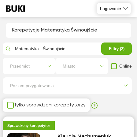
Logowanie
Korepetycje Matematyka Świnoujście
Matematyka - Świnoujście
Filtry (2)
Online
Przedmiot
Miasto
Poziom przygotowania
Tylko sprawdzeni korepetytorzy
Sprawdzony korepetytor
Klaudia Nachumeniuk