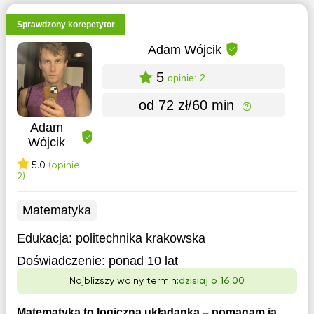
Sprawdzony korepetytor
Adam Wójcik
5
opinie: 2
od 72 zł/60 min
Adam
Wójcik
5.0
(opinie:
2)
Matematyka
Edukacja:
politechnika krakowska
Doświadczenie:
ponad 10 lat
Najbliższy wolny termin:
dzisiaj o 16:00
Matematyka to logiczna układanka – pomagam ją