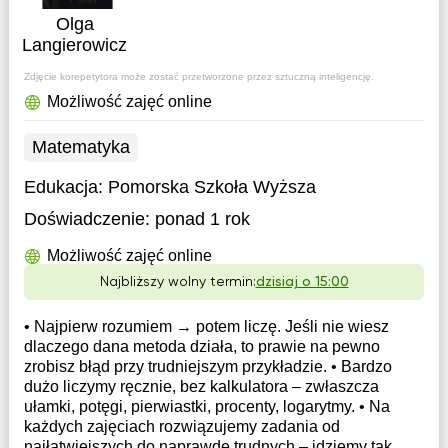
Olga
Langierowicz
Zdjęcie korepetytora może zostać przetworzone przez sztuczną inteligencję.
Możliwość zajęć online
Matematyka
Edukacja:
Pomorska Szkoła Wyższa
Doświadczenie:
ponad 1 rok
Możliwość zajęć online
Najbliższy wolny termin:
dzisiaj o 15:00
• Najpierw rozumiem → potem liczę. Jeśli nie wiesz
dlaczego dana metoda działa, to prawie na pewno
zrobisz błąd przy trudniejszym przykładzie. • Bardzo
dużo liczymy ręcznie, bez kalkulatora – zwłaszcza
ułamki, potęgi, pierwiastki, procenty, logarytmy. • Na
każdych zajęciach rozwiązujemy zadania od
najłatwiejszych do naprawdę trudnych – idziemy tak