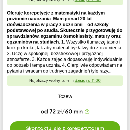
Najbliższy wolny termin:
dzisiaj o 11:00
Oferuję korepetycje z matematyki na każdym
poziomie nauczania. Mam ponad 20 lat
doświadczenia w pracy z uczniami – od szkoły
podstawowej po studia. Skutecznie przygotowuję do
sprawdzianów, egzaminu ósmoklasisty, matury oraz
egzaminów na studiach.
1. Wszystko tłumaczę jasno i
krok po kroku, tak aby materiał był łatwy do zrozumienia.
2. Uczę w spokojnej, bezstresowej i przyjaznej
atmosferze. 3. Każde zajęcia dopasowuję indywidualnie
do potrzeb i tempa ucznia. 4. Cierpliwie odpowiadam na
pytania i wracam do trudnych zagadnień tyle razy...
Najbliższy wolny termin:
dzisiaj o 11:00
Tczew
od 72 zł/60 min
Skontaktuj się z korepetytorem