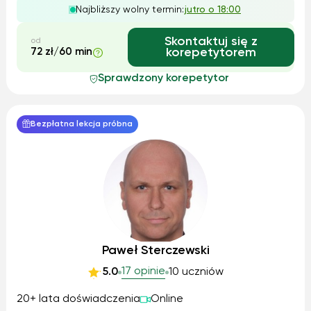
Najbliższy wolny termin:
jutro o 18:00
krok po kroku, żebyś mogła/mógł wszyst...
Skontaktuj się z
od
72 zł/60 min
korepetytorem
Sprawdzony korepetytor
Bezpłatna lekcja próbna
Paweł Sterczewski
17 opinie
5.0
10 uczniów
20+ lata doświadczenia
Online