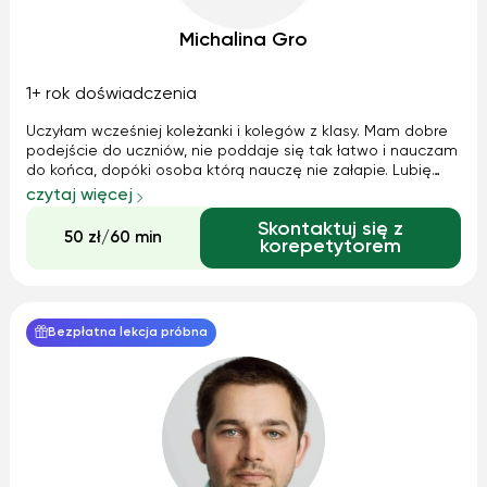
Michalina Gro
1+ rok doświadczenia
Uczyłam wcześniej koleżanki i kolegów z klasy. Mam dobre
podejście do uczniów, nie poddaje się tak łatwo i nauczam
do końca, dopóki osoba którą nauczę nie załapie. Lubię
pokazywać wiele sposobów, metod i przykładów aby
czytaj więcej
temat, który dotąd był czarną magią stał się zrozumiały.
Skontaktuj się z
Kiedy ktoś zaczyna dzięk...
50 zł/60 min
korepetytorem
Bezpłatna lekcja próbna