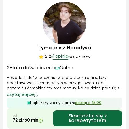
Tymoteusz Horodyski
1 opinie
5.0
6 uczniów
2+ lata doświadczenia
Online
Posiadam doświadczenie w pracy z uczniami szkoły
podstawowej i liceum, w tym w przygotowaniu do
egzaminu ósmoklasisty oraz matury. Na co dzień pracuję z
osobami o różnym poziomie zaawansowania, zarówno z
czytaj więcej
tymi, które chcą nadrobić zaległości, jak i z uczniami
Najbliższy wolny termin:
dzisiaj o 15:00
dążącymi do wysokich wyników. W trakci...
Skontaktuj się z
od
72 zł/60 min
korepetytorem