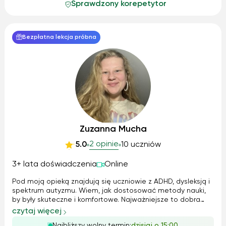
Sprawdzony korepetytor
Bezpłatna lekcja próbna
Zuzanna Mucha
2 opinie
5.0
10 uczniów
3+ lata doświadczenia
Online
Pod moją opieką znajdują się uczniowie z ADHD, dysleksją i
spektrum autyzmu. Wiem, jak dostosować metody nauki,
by były skuteczne i komfortowe. Najważniejsze to dobra
atmosfera i wytrwałość – z takim podejściem każdy może
czytaj więcej
osiągnąć sukces! Jeśli chcesz pracować nad matematyką
Najbliższy wolny termin:
dzisiaj o 15:00