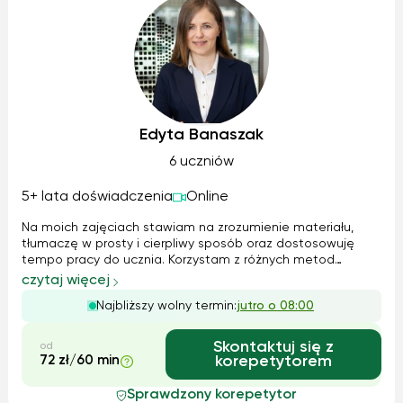
Edyta Banaszak
6 uczniów
5+ lata doświadczenia
Online
Na moich zajęciach stawiam na zrozumienie materiału,
tłumaczę w prosty i cierpliwy sposób oraz dostosowuję
tempo pracy do ucznia. Korzystam z różnych metod
nauczania - wspólnie rozwiązujemy zadania, analizujemy
czytaj więcej
błędy i utrwalamy materiał poprzez praktykę, tak aby
Najbliższy wolny termin:
jutro o 08:00
wiedza została na dłużej. Mam niem...
Skontaktuj się z
od
72 zł/60 min
korepetytorem
Sprawdzony korepetytor