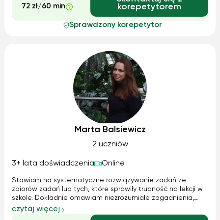
72 zł/60 min
korepetytorem
Sprawdzony korepetytor
Marta Balsiewicz
2 uczniów
3+ lata doświadczenia
Online
Stawiam na systematyczne rozwiązywanie zadań ze
zbiorów zadań lub tych, które sprawiły trudność na lekcji w
szkole. Dokładnie omawiam niezrozumiałe zagadnienia,
uzupełniając o brakującą wiedzę, aby uczeń naprawdę
czytaj więcej
rozumiał materiał. Przygotowując do egzaminów, pokazuję