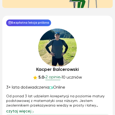
Bezpłatna lekcja próbna
Kacper Balcerowski
2 opinie
5.0
10 uczniów
3+ lata doświadczenia
Online
Od ponad 3 lat udzielam korepetycji na poziomie matury
podstawowej z matematyki oraz niższym. Jestem
zwolennikiem przekazywania wiedzy w prosty i łatwy
sposób. Nie lubię niepotrzebnego komplikowania zadań jak
czytaj więcej
często ma to miejsce w szkole. Wytłumaczę Ci zadanie