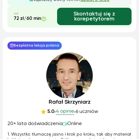
w sposób dostosowany do ...
Skontaktuj się z
od
72 zł/60 min
korepetytorem
Bezpłatna lekcja próbna
Rafał Skrzyniarz
4 opinie
5.0
6 uczniów
20+ lata doświadczenia
Online
1. Wszystko tłumaczę jasno i krok po kroku, tak aby materiał