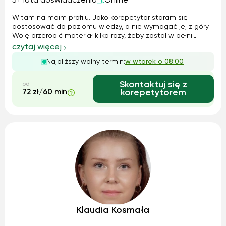
5+ lata doświadczenia
Online
Witam na moim profilu. Jako korepetytor staram się
dostosować do poziomu wiedzy, a nie wymagać jej z góry.
Wolę przerobić materiał kilka razy, żeby został w pełni
zrozumiany, zamiast wprowadzania nowych zagadnień.
czytaj więcej
Matematyka to główna dziedzina moich zainteresowań,
Najbliższy wolny termin:
w wtorek o 08:00
ale drobna pomoc z chemią, biologi...
Skontaktuj się z
od
72 zł/60 min
korepetytorem
Klaudia Kosmała