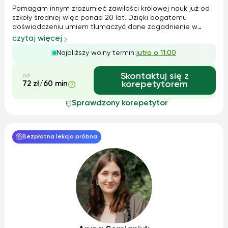
Pomagam innym zrozumieć zawiłości królowej nauk już od
szkoły średniej więc ponad 20 lat. Dzięki bogatemu
doświadczeniu umiem tłumaczyć dane zagadnienie w
bardzo przystępny sposób odnosząc się często do
czytaj więcej
doświadczeń ucznia i jego zainteresowań. Układam
Najbliższy wolny termin:
jutro o 11:00
autorskie zadania "Matematyka w życiu", które po...
Skontaktuj się z
od
72 zł/60 min
korepetytorem
Sprawdzony korepetytor
Bezpłatna lekcja próbna