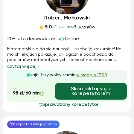
Robert Markowski
21 opinie
5.0
8 uczniów
20+ lata doświadczenia
Online
Matematyki nie da się nauczyć – trzeba ją zrozumieć! Na
moich lekcjach pokazuję, jak logicznie podchodzić do
problemów matematycznych, zamiast mechanicznie
zapamiętywać wzory. Korzystam z nowoczesnych metod,
czytaj więcej
angażując uczniów w kreatywne rozwiązywanie zadań.
Najbliższy wolny termin:
w środę o 17:00
Moje doświadczenie w pracy dydaktyczno-wy...
Skontaktuj się z
od
98 zł/60 min
korepetytorem
Sprawdzony korepetytor
Bezpłatna lekcja próbna