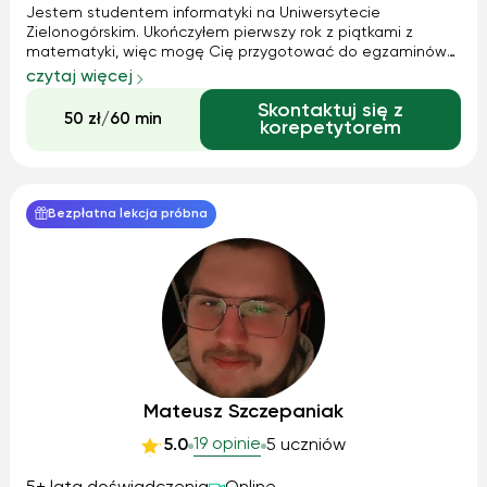
Jestem studentem informatyki na Uniwersytecie
Zielonogórskim. Ukończyłem pierwszy rok z piątkami z
matematyki, więc mogę Cię przygotować do egzaminów
lub wyjaśnić szkolną matematykę. Z chęcią podzielę się
czytaj więcej
moją wiedzą i pomogę w bieżącej nauce.
Skontaktuj się z
50 zł/60 min
korepetytorem
Bezpłatna lekcja próbna
Mateusz Szczepaniak
19 opinie
5.0
5 uczniów