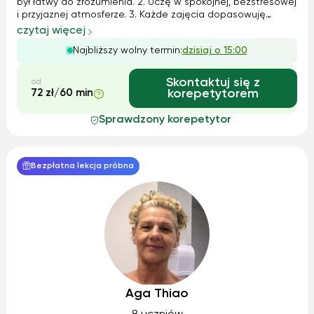
był łatwy do zrozumienia. 2. Uczę w spokojnej, bezstresowej
i przyjaznej atmosferze. 3. Każde zajęcia dopasowuję
indywidualnie do potrzeb i tempa ucznia. 4. Cierpliwie
czytaj więcej
odpowiadam na pytania i wracam do trudnych zagadnień
Najbliższy wolny termin:
dzisiaj o 15:00
tyle razy...
Skontaktuj się z
od
72 zł/60 min
korepetytorem
Sprawdzony korepetytor
Bezpłatna lekcja próbna
Aga Thiao