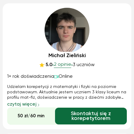
Michał Zieliński
2 opinie
5.0
3 uczniów
1+ rok doświadczenia
Online
Udzielam korepetycji z matematyki i fizyki na poziomie
podstawowym. Aktualnie jestem uczniem 3 klasy liceum na
profilu mat-fiz, doświadczenie w pracy z dziećmi zdobyłem
prowadząc zastęp harcerzy w wieku 11-14 lat. Do uczniów
czytaj więcej
dojeżdżam lub prowadzę zajęcia online. Mam świadomość
Skontaktuj się z
że 17 lat i fakt wcią...
50 zł/60 min
korepetytorem