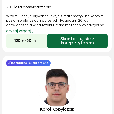
20+ lata doświadczenia
Witam! Oferuję prywatne lekcję z matematyki na każdym
poziomie dla dzieci i dorosłych. Posiadam 20 lat
doświadczenia w nauczaniu. Mam materiały dydaktyczne.
Dojeżdżam do ucznia. Zajęcia w spokojnej atmosferze.
czytaj więcej
Zainteresowanych proszę o kontakt. Serdecznie zapraszam
Skontaktuj się z
120 zł/60 min
korepetytorem
Bezpłatna lekcja próbna
Karol Kobylczak