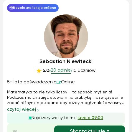
Bezpłatna lekcja próbna
Sebastian Niewitecki
20 opinie
5.0
10 uczniów
5+ lata doświadczenia
Online
Matematyka to nie tylko liczby – to sposób myślenia!
Podczas moich zajęć stawiam na praktykę i rozwiązywanie
zadań różnymi metodami, aby każdy mógł znaleźć własny
sposób na ich zrozumienie. Przygotowuję autorskie
czytaj więcej
materiały i korzystam z tablic internetowych, co pozwala
Najbliższy wolny termin:
jutro o 09:00
na interaktywną naukę. Dodatko...
Skontaktuj się z
od