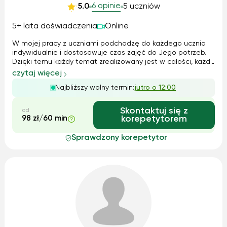
6 opinie
5.0
5 uczniów
5+ lata doświadczenia
Online
W mojej pracy z uczniami podchodzę do każdego ucznia
indywidualnie i dostosowuje czas zajęć do Jego potrzeb.
Dzięki temu każdy temat zrealizowany jest w całości, każde
zadanie jest zrobione bardzo dokładnie.
czytaj więcej
Najbliższy wolny termin:
jutro o 12:00
Skontaktuj się z
od
98 zł/60 min
korepetytorem
Sprawdzony korepetytor