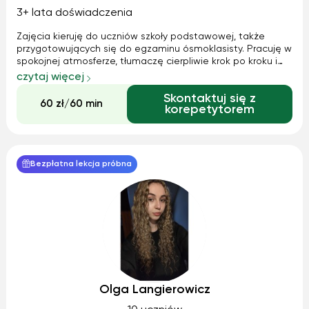
3+ lata doświadczenia
Zajęcia kieruję do uczniów szkoły podstawowej, także
przygotowujących się do egzaminu ósmoklasisty. Pracuję w
spokojnej atmosferze, tłumaczę cierpliwie krok po kroku i
pomagam zrozumieć materiał w prosty, logiczny sposób —
czytaj więcej
bez stresu i presji. Jeśli chodzi o moje osiągnięcia związane
Skontaktuj się z
z tym ścisłym p...
60 zł/60 min
korepetytorem
Bezpłatna lekcja próbna
Olga Langierowicz