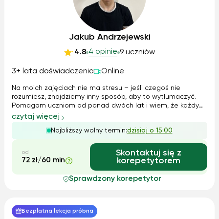
Jakub Andrzejewski
4 opinie
4.8
9 uczniów
3+ lata doświadczenia
Online
Na moich zajęciach nie ma stresu – jeśli czegoś nie
rozumiesz, znajdziemy inny sposób, aby to wytłumaczyć.
Pomagam uczniom od ponad dwóch lat i wiem, że każdy
ma inny sposób przyswajania wiedzy. Stawiam na
czytaj więcej
cierpliwość i logiczne podejście do problemów. Dzięki temu
Najbliższy wolny termin:
dzisiaj o 15:00
nauka staje się łatwiejsza, a efekt...
Skontaktuj się z
od
72 zł/60 min
korepetytorem
Sprawdzony korepetytor
Bezpłatna lekcja próbna