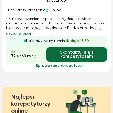
10 uczniów
1+ rok doświadczenia
Online
• Najpierw rozumiem → potem liczę. Jeśli nie wiesz
dlaczego dana metoda działa, to prawie na pewno zrobisz
błąd przy trudniejszym przykładzie. • Bardzo dużo liczymy
ręcznie, bez kalkulatora – zwłaszcza ułamki, potęgi,
czytaj więcej
pierwiastki, procenty, logarytmy. • Na każdych zajęciach
Najbliższy wolny termin:
dzisiaj o 15:30
rozwiązujemy zadania od najłatwiejszych do naprawdę
trudnych – idziemy tak długo, aż poczujesz, że „już łapiesz”.
Skontaktuj się z
od
72 zł/60 min
korepetytorem
Sprawdzony korepetytor
Najlepsi
korepetytorzy
online