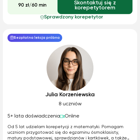
Skontaktuj się z
schematy zadań i pracujemy na arkuszach z ubiegłych lat.
90 zł/60 min
korepetytorem
Dzięki temu uczeń oswaja się z formą egzaminu i nabiera
pewności siebie.
Sprawdzony korepetytor
Bezpłatna lekcja próbna
Julia Korzeniewska
8 uczniów
5+ lata doświadczenia
Online
Od 5 lat udzielam korepetycji z matematyki. Pomagam
uczniom przygotować się do egzaminu ósmoklasisty,
matury podstawowej, sprawdzianów i kartkówek, a także