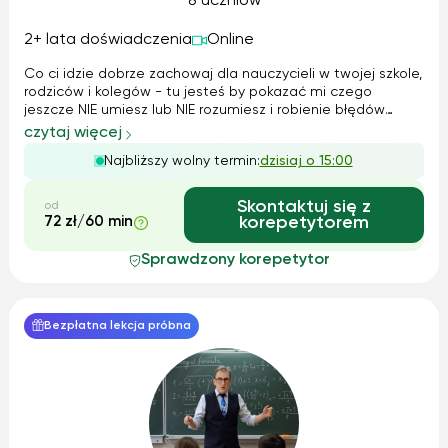
8 uczniów
2+ lata doświadczenia
Online
Co ci idzie dobrze zachowaj dla nauczycieli w twojej szkole,
rodziców i kolegów - tu jesteś by pokazać mi czego
jeszcze NIE umiesz lub NIE rozumiesz i robienie błędów
wskaże mi co wyjaśnić, wytłumaczyć i wyćwiczyć w
czytaj więcej
praktyce, by nowa wiedza czy umiejętności utrwaliły się.
Najbliższy wolny termin:
dzisiaj o 15:00
Moje podejście jest bardzo ...
Skontaktuj się z
od
72 zł/60 min
korepetytorem
Sprawdzony korepetytor
Bezpłatna lekcja próbna