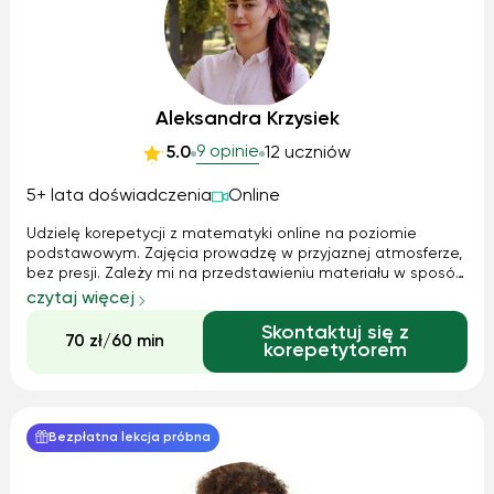
Aleksandra Krzysiek
9 opinie
5.0
12 uczniów
5+ lata doświadczenia
Online
Udzielę korepetycji z matematyki online na poziomie
podstawowym. Zajęcia prowadzę w przyjaznej atmosferze,
bez presji. Zależy mi na przedstawieniu materiału w sposób
zrozumiały, a nie w myśl zasady 3Z: "zakuć, zapisać,
czytaj więcej
zapomnieć". Zapraszam do kontaktu ;)
Skontaktuj się z
70 zł/60 min
korepetytorem
Bezpłatna lekcja próbna