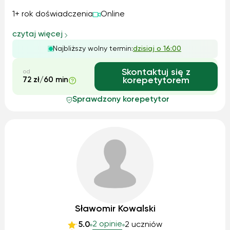
1+ rok doświadczenia
Online
czytaj więcej
Najbliższy wolny termin:
dzisiaj o 16:00
Skontaktuj się z
od
72 zł/60 min
korepetytorem
Sprawdzony korepetytor
Sławomir Kowalski
2 opinie
5.0
2 uczniów