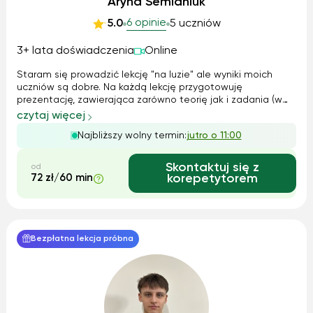
Aryna Semianiuk
6 opinie
5.0
5 uczniów
3+ lata doświadczenia
Online
Staram się prowadzić lekcję "na luzie" ale wyniki moich
uczniów są dobre. Na każdą lekcję przygotowuję
prezentację, zawierająca zarówno teorię jak i zadania (w
większości z rozwiązaniami). W razie potrzeby wymyślam
czytaj więcej
zadanie domowe
Najbliższy wolny termin:
jutro o 11:00
Skontaktuj się z
od
72 zł/60 min
korepetytorem
Bezpłatna lekcja próbna