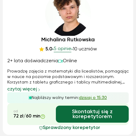
Michalina Rutkowska
5 opinie
5.0
10 uczniów
2+ lata doświadczenia
Online
Prowadzę zajęcia z matematyki dla licealistów, pomagając
w nauce na poziomie podstawowym i rozszerzonym.
Korzystam z tabletu graficznego i tablicy multimedialnej,
aby ułatwić zrozumienie materiału. Na zajęciach tłumaczę
czytaj więcej
teorię w prosty sposób, a następnie ćwiczymy zadania. W
Najbliższy wolny termin:
dzisiaj o 15:30
razie potrzeby udostępni...
Skontaktuj się z
od
72 zł/60 min
korepetytorem
Sprawdzony korepetytor