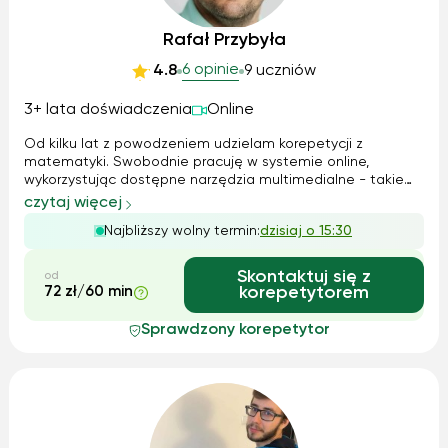
Rafał Przybyła
6 opinie
4.8
9 uczniów
3+ lata doświadczenia
Online
Od kilku lat z powodzeniem udzielam korepetycji z
matematyki. Swobodnie pracuję w systemie online,
wykorzystując dostępne narzędzia multimedialne - takie
jak wirtualna tablica i prezentacje. Mam dobry kontakt z
czytaj więcej
uczniami, praca z nimi sprawia mi dużo radości i satysfakcji.
Najbliższy wolny termin:
dzisiaj o 15:30
Potrafię efektywnie przekaz...
Skontaktuj się z
od
72 zł/60 min
korepetytorem
Sprawdzony korepetytor