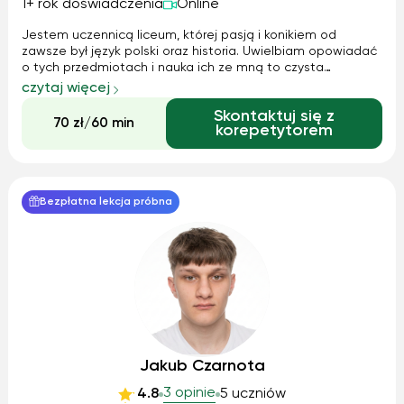
1+ rok doświadczenia
Online
Jestem uczennicą liceum, której pasją i konikiem od
zawsze był język polski oraz historia. Uwielbiam opowiadać
o tych przedmiotach i nauka ich ze mną to czysta
przyjemność. Dodatkowo uwielbiam kształcić się w innych
czytaj więcej
kierunkach i oferuję również pomoc z przedmiotu Wiedza o
Skontaktuj się z
Społeczeństwie.
70 zł/60 min
korepetytorem
Bezpłatna lekcja próbna
Jakub Czarnota
3 opinie
4.8
5 uczniów