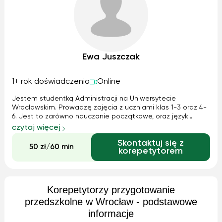
Ewa Juszczak
1+ rok doświadczenia
Online
Jestem studentką Administracji na Uniwersytecie
Wrocławskim. Prowadzę zajęcia z uczniami klas 1-3 oraz 4-
6. Jest to zarówno nauczanie początkowe, oraz język
polski, angielski oraz matematyka. Zajęcia prowadzone są
czytaj więcej
w sposób najbardziej odpowiadający uczniom. Nauka
Skontaktuj się z
połączona jest z zabawą podczas lek...
50 zł/60 min
korepetytorem
Korepetytorzy przygotowanie
przedszkolne w Wrocław - podstawowe
informacje