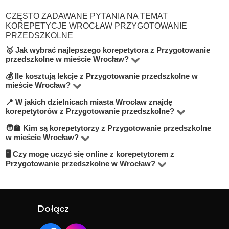
CZĘSTO ZADAWANE PYTANIA NA TEMAT
KOREPETYCJE WROCŁAW PRZYGOTOWANIE
PRZEDSZKOLNE
🥇 Jak wybrać najlepszego korepetytora z Przygotowanie
przedszkolne w mieście Wrocław?
💰 Ile kosztują lekcje z Przygotowanie przedszkolne w
Na platformie BUKI znajdziesz 3 korepetytorów
mieście Wrocław?
oferujących zajęcia z Przygotowanie przedszkolne w
📍 W jakich dzielnicach miasta Wrocław znajdę
Ceny zależą od poziomu, doświadczenia korepetytora i
miejscowości Wrocław. Przy wyborze zwróć uwagę na
korepetytorów z Przygotowanie przedszkolne?
trybu zajęć (online lub stacjonarnie). Średnia cena w
cenę, opinie, doświadczenie, wykształcenie oraz
🧑‍🏫 Kim są korepetytorzy z Przygotowanie przedszkolne
Na BUKI możesz znaleźć nauczycieli w niemal
mieście Wrocław wynosi od 50 do 100 zł/h.
lokalizację. Warto szukać korepetytorów z opcją
w mieście Wrocław?
wszystkich dzielnicach miasta Wrocław. Możesz też
darmowej lekcji próbnej, aby sprawdzić, czy dany
🖥 Czy mogę uczyć się online z korepetytorem z
Na BUKI znajdziesz wykwalifikowanych nauczycieli,
wybrać lekcje online, jeśli zależy Ci na elastyczności.
nauczyciel Ci odpowiada.
Przygotowanie przedszkolne w Wrocław?
studentów oraz praktyków z doświadczeniem. Średnia
Tak, większość korepetytorów prowadzi zajęcia online.
ocena korepetytorów to 4.8/5. Sprawdź ich profile i
To wygodne rozwiązanie, które często jest też tańsze.
opinie, aby wybrać najlepszego.
Online możesz uczyć się w elastyczny sposób,
Dołącz
niezależnie od lokalizacji.