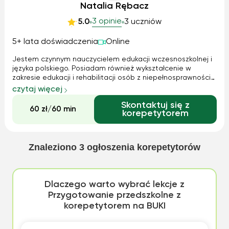
Natalia Rębacz
3 opinie
5.0
3 uczniów
5+ lata doświadczenia
Online
Jestem czynnym nauczycielem edukacji wczesnoszkolnej i
języka polskiego. Posiadam również wykształcenie w
zakresie edukacji i rehabilitacji osób z niepełnosprawnością
intelektualną. Przygotuję do sprawdzianów, kartkówek i
czytaj więcej
testów. Pomogę w odrobieniu pracy domowej oraz
Skontaktuj się z
opanowaniu bieżącego materiału...
60 zł/60 min
korepetytorem
Znaleziono
3
ogłoszenia korepetytorów
Dlaczego warto wybrać lekcje z
Przygotowanie przedszkolne z
korepetytorem na BUKI