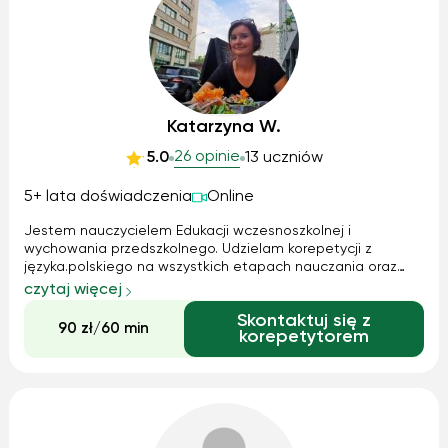
Katarzyna W.
26 opinie
5.0
13 uczniów
5+ lata doświadczenia
Online
Jestem nauczycielem Edukacji wczesnoszkolnej i
wychowania przedszkolnego. Udzielam korepetycji z
języka.polskiego na wszystkich etapach nauczania oraz
innych przedmiotów humanistycznych na etapie klas 1-8.
czytaj więcej
Pomogę również studentom psychologii i pedagogiki w
Skontaktuj się z
przygotowaniu się do egzaminów. Cena i cz...
90 zł/60 min
korepetytorem