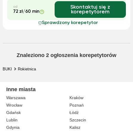
Skontaktuj się z
od
72 zł/60 min
korepetytorem
Sprawdzony korepetytor
Znaleziono
2
ogłoszenia korepetytorów
BUKI
Rokietnica
Inne miasta
Warszawa
Kraków
Wrocław
Poznań
Gdańsk
Łódź
Lublin
Szczecin
Gdynia
Kalisz