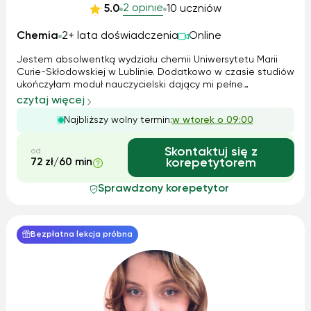
2 opinie
5.0
10 uczniów
Chemia
2+ lata doświadczenia
Online
Jestem absolwentką wydziału chemii Uniwersytetu Marii
Curie-Skłodowskiej w Lublinie. Dodatkowo w czasie studiów
ukończyłam moduł nauczycielski dający mi pełne
przygotowanie pedagogiczne i metodyczne do pracy
czytaj więcej
nauczyciela chemii. Zdobytą podczas studiów wiedzę
Najbliższy wolny termin:
w wtorek o 09:00
dydaktyczną od dwóch lat rozwijam, prow...
Skontaktuj się z
od
72 zł/60 min
korepetytorem
Sprawdzony korepetytor
Bezpłatna lekcja próbna