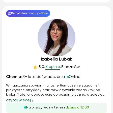
Bezpłatna lekcja próbna
Izabella Lubak
8 opinie
5.0
5 uczniów
Chemia
3+ lata doświadczenia
Online
W nauczaniu stawiam na jasne tłumaczenie zagadnień,
praktyczne przykłady oraz rozwiązywanie zadań krok po
kroku. Materiał dopasowuję do poziomu ucznia, a zajęcia
prowadzę w empatycznej atmosferze, tak aby nauka była
czytaj więcej
skuteczna, zrozumiała i ciekawa. Zapraszam do kontaktu i
Najbliższy wolny termin:
dzisiaj o 12:00
umówienia pierwszych zaj...