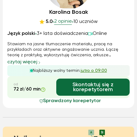
Karolina Bosak
2 opinie
5.0
10 uczniów
Język polski
3+ lata doświadczenia
Online
Stawiam na jasne tłumaczenie materiału, pracę na
przykładach oraz aktywne angażowanie ucznia. Łączę
teorię z praktyką, wykorzystuję ćwiczenia, arkusze
egzaminacyjne, notatki autorskie oraz rozmowę, aby uczeń
czytaj więcej
rozumiał materiał, a nie tylko go zapamiętywał. Tempo
Najbliższy wolny termin:
jutro o 09:00
pracy zawsze dopasowuję do możliwości ...
Skontaktuj się z
od
72 zł/60 min
korepetytorem
Sprawdzony korepetytor