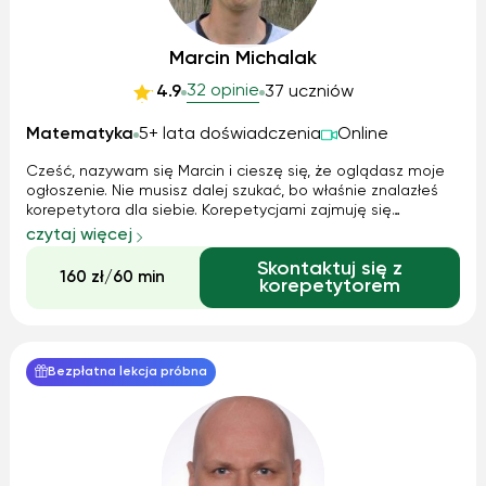
Marcin Michalak
32 opinie
4.9
37 uczniów
Matematyka
5+ lata doświadczenia
Online
Cześć, nazywam się Marcin i cieszę się, że oglądasz moje
ogłoszenie. Nie musisz dalej szukać, bo właśnie znalazłeś
korepetytora dla siebie. Korepetycjami zajmuję się
zawodowo, czyli na pełen etat. Mam już doświadczenie w
czytaj więcej
udzielaniu korepetycji, a prowadzenie zajęć sprawia mi
Skontaktuj się z
ogromną radość. Miewał...
160 zł/60 min
korepetytorem
Bezpłatna lekcja próbna