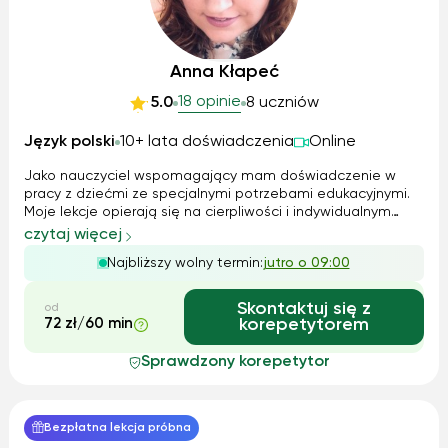
Anna Kłapeć
18 opinie
5.0
8 uczniów
Język polski
10+ lata doświadczenia
Online
Jako nauczyciel wspomagający mam doświadczenie w
pracy z dziećmi ze specjalnymi potrzebami edukacyjnymi.
Moje lekcje opierają się na cierpliwości i indywidualnym
podejściu do ucznia. Stosuję zarówno metody teoretyczne,
czytaj więcej
jak i praktyczne, aby uczniowie mogli jak najlepiej
Najbliższy wolny termin:
jutro o 09:00
zrozumieć materiał. Korzystam...
Skontaktuj się z
od
72 zł/60 min
korepetytorem
Sprawdzony korepetytor
Bezpłatna lekcja próbna