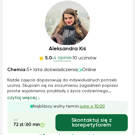
Aleksandra Kiś
4 opinie
5.0
10 uczniów
Chemia
5+ lata doświadczenia
Online
Każde zajęcia dopasowuję do indywidualnych potrzeb
ucznia. Skupiam się na zrozumieniu zagadnień poprzez
proste wyjaśnienia, przykłady z życia codziennego,
schematy i zadania praktyczne. Regularnie sprawdzam
czytaj więcej
postępy, uczę logicznego myślenia i rozwiązywania zadań
Najbliższy wolny termin:
jutro o 10:00
krok po kroku. Korzystam z materiałów...
Skontaktuj się z
od
72 zł/60 min
korepetytorem