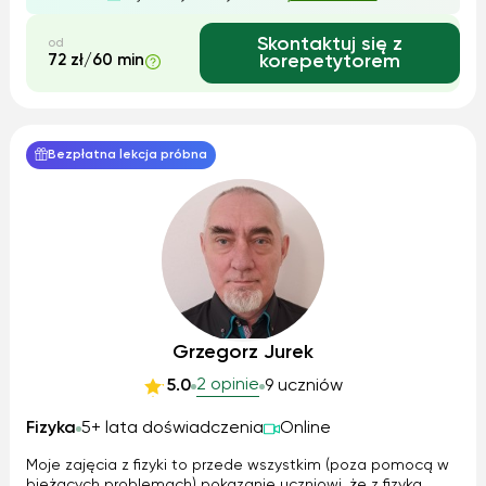
Skontaktuj się z
od
72 zł/60 min
korepetytorem
Bezpłatna lekcja próbna
Grzegorz Jurek
2 opinie
5.0
9 uczniów
Fizyka
5+ lata doświadczenia
Online
Moje zajęcia z fizyki to przede wszystkim (poza pomocą w
bieżących problemach) pokazanie uczniowi, że z fizyka