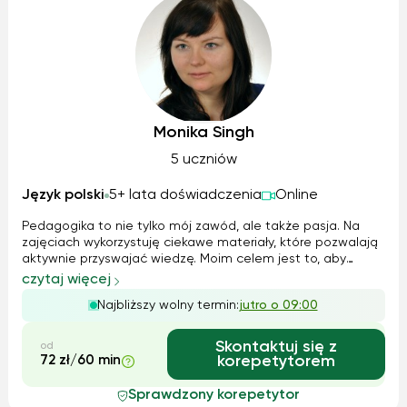
Monika Singh
5 uczniów
Język polski
5+ lata doświadczenia
Online
Pedagogika to nie tylko mój zawód, ale także pasja. Na
zajęciach wykorzystuję ciekawe materiały, które pozwalają
aktywnie przyswajać wiedzę. Moim celem jest to, aby
zdobyte wiadomości z gramatyki i literatury były dla ucznia
czytaj więcej
zrozumiałe i mógł sam wykorzystywać je w praktyce.
Najbliższy wolny termin:
jutro o 09:00
Zarówno rodzice jak i uc...
Skontaktuj się z
od
72 zł/60 min
korepetytorem
Sprawdzony korepetytor