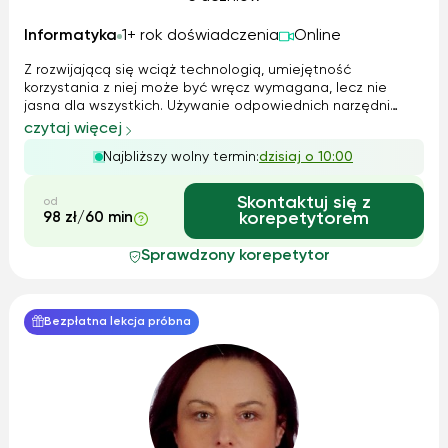
Informatyka
1+ rok doświadczenia
Online
Z rozwijającą się wciąż technologią, umiejętność
korzystania z niej może być wręcz wymagana, lecz nie
jasna dla wszystkich. Używanie odpowiednich narzędni
może nie tylko uprościć życie, ale i usprawnić i
czytaj więcej
zorganizować je. Same narzędzia nie są też jedynym
Najbliższy wolny termin:
dzisiaj o 10:00
ważnym elementem, co umiejętność obsługi prog...
Skontaktuj się z
od
98 zł/60 min
korepetytorem
Sprawdzony korepetytor
Bezpłatna lekcja próbna