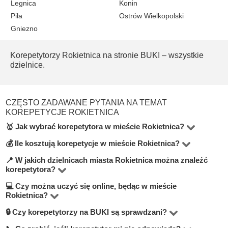
Legnica
Konin
Piła
Ostrów Wielkopolski
Gniezno
Korepetytorzy Rokietnica na stronie
BUKI – wszystkie
dzielnice.
CZĘSTO ZADAWANE PYTANIA NA TEMAT
KOREPETYCJE ROKIETNICA
🥇 Jak wybrać korepetytora w mieście Rokietnica?
💰 Ile kosztują korepetycje w mieście Rokietnica?
Na stronie BUKI znajdziesz 2 korepetytorów, którzy uczą
ponad 2 przedmiotów. Aby znaleźć najlepszego
📍 W jakich dzielnicach miasta Rokietnica można znaleźć
Ceny korepetycji w Rokietnica zaczynają się od 120 zł i
korepetytora?
korepetytora w Rokietnica, warto zwrócić uwagę na
sięgają nawet 100 zł za godzinę — w zależności od
💻 Czy można uczyć się online, będąc w mieście
stawkę godzinową, liczbę pozytywnych opinii, dzielnicę,
Na BUKI możesz uczyć się u korepetytora, u siebie w
przedmiotu i doświadczenia nauczyciela. Na BUKI każda
Rokietnica?
w której uczy, doświadczenie zawodowe i poziom
domu lub online. Dzielnice są wskazane na profilach
oferta zawiera jasne informacje o stawce.
🔒 Czy korepetytorzy na BUKI są sprawdzani?
Tak! Wiele korepetytorów na BUKI oferuje lekcje online.
wykształcenia. Skorzystaj z filtrów, aby dopasować
nauczycieli, a Ty możesz wybrać najbardziej dogodną
To wygodna opcja, która często kosztuje mniej. Możesz