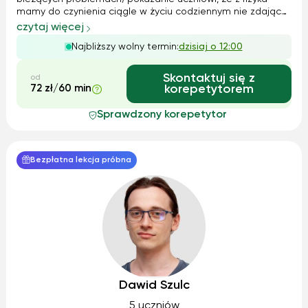
mamy do czynienia ciągle w życiu codziennym nie zdając
sobie nawet z tego sprawy. Poza tym jeśli czas pozwala
czytaj więcej
wprowadzam do kosmologii i swiata cząstek cząstek
Najbliższy wolny termin:
dzisiaj o 12:00
elementarnych co jest moja pa...
Skontaktuj się z
od
72 zł/60 min
korepetytorem
Sprawdzony korepetytor
Bezpłatna lekcja próbna
Dawid Szulc
5 uczniów