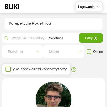
Logowanie
Korepetycje Rokietnica
Wszystkie przedmioty -
Rokietnica
Filtry (1)
Online
Przedmiot
Miasto
Tylko sprawdzeni korepetytorzy