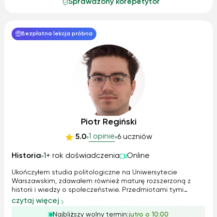
Sprawdzony korepetytor
Bezpłatna lekcja próbna
Piotr Regiński
1 opinie
5.0
6 uczniów
Historia
1+ rok doświadczenia
Online
Ukończyłem studia politologiczne na Uniwersytecie
Warszawskim, zdawałem również maturę rozszerzoną z
historii i wiedzy o społeczeństwie. Przedmiotami tymi
interesowałem się również hobbistycznie. Jestem w stanie
czytaj więcej
nie tylko przekazać wiedzę, pomóc zrozumieć czy
Najbliższy wolny termin:
jutro o 10:00
powtórzyć dane zagadnienie, ale również ...