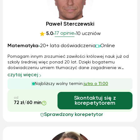
Paweł Sterczewski
17 opinie
5.0
10 uczniów
Matematyka
20+ lata doświadczenia
Online
Pomagam innym zrozumieć zawiłości królowej nauk już od
szkoły średniej więc ponad 20 lat. Dzięki bogatemu
doświadczeniu umiem tłumaczyć dane zagadnienie w
bardzo przystępny sposób odnosząc się często do
czytaj więcej
doświadczeń ucznia i jego zainteresowań. Układam
Najbliższy wolny termin:
jutro o 11:00
autorskie zadania "Matematyka w życiu", które po...
Skontaktuj się z
od
72 zł/60 min
korepetytorem
Sprawdzony korepetytor