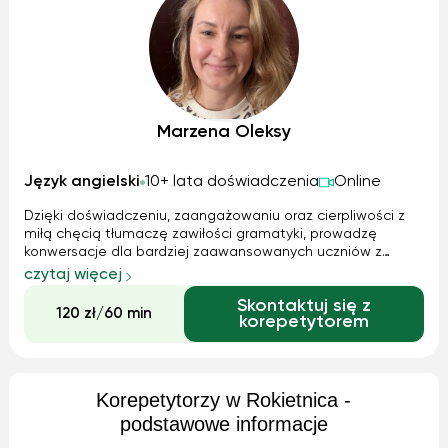
Marzena Oleksy
Język angielski
10+ lata doświadczenia
Online
Dzięki doświadczeniu, zaangażowaniu oraz cierpliwości z
miłą chęcią tłumaczę zawiłości gramatyki, prowadzę
konwersacje dla bardziej zaawansowanych uczniów z
różnych dziedzin życia, nauki, literatury, ekologii... tematów
czytaj więcej
do rozmów bez liku.
Skontaktuj się z
120 zł/60 min
korepetytorem
Korepetytorzy w Rokietnica -
podstawowe informacje