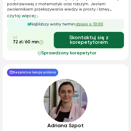
podstawowej z matematyki oraz niższym. Jestem
zwolennikiem przekazywania wiedzy w prosty i łatwy
sposób. Nie lubię niepotrzebnego komplikowania zadań jak
czytaj więcej
często ma to miejsce w szkole. Wytłumaczę Ci zadanie
Najbliższy wolny termin:
dzisiaj o 10:00
krok po kroku, żebyś mogła/mógł wszyst...
Skontaktuj się z
od
72 zł/60 min
korepetytorem
Sprawdzony korepetytor
Bezpłatna lekcja próbna
Adriana Szpot