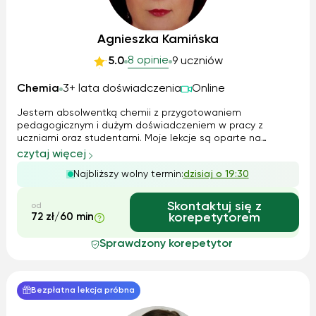
Agnieszka Kamińska
8 opinie
5.0
9 uczniów
Chemia
3+ lata doświadczenia
Online
Jestem absolwentką chemii z przygotowaniem
pedagogicznym i dużym doświadczeniem w pracy z
uczniami oraz studentami. Moje lekcje są oparte na
praktyce – uczę, jak skutecznie rozwiązywać zadania,
czytaj więcej
korzystając z logicznych skojarzeń. Zajmuję się także pracą
Najbliższy wolny termin:
dzisiaj o 19:30
w laboratorium, więc mogę wprowadzić elementy ...
Skontaktuj się z
od
72 zł/60 min
korepetytorem
Sprawdzony korepetytor
Bezpłatna lekcja próbna