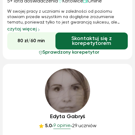
5+ lata doświadczenia
Katowice
Online
W swojej pracy z uczniami w zależności od poziomu
stawiam przede wszystkim na dogłębne zrozumienie
tematu, ponieważ tylko to jest gwarancją sukcesu, ale
również na umiejętność rozwiązywania zadań
czytaj więcej
egzaminacyjnych. Ukończyłam kurs specjalistycznego
Skontaktuj się z
języka angielskiego w biotechnologii oraz liczne kurs...
80 zł/60 min
korepetytorem
Sprawdzony korepetytor
Edyta Gabryś
9 opinie
5.0
29 uczniów