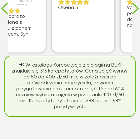
miesiąc
temu
Ocena 5
Wspan
pomog
tem bardzo
dobr
owolona z
naucz
aktu z panem
sławem. Syn
ież czuje się
iekowany.
ymy na owocną
łpracę przez
liższy rok – do
📢 W katalogu Korepetycje z biologii na BUKI
ry.
znajduje się 316 korepetytorów. Cena zajęć wynosi
od 50 do 400 zł/60 min, w zależności od
doświadczenia nauczyciela, poziomu
przygotowania oraz formatu zajęć. Ponad 60%
uczniów wybiera zajęcia w przedziale 120 zł/60
min. Korepetytorzy otrzymali 288 opinii – 98%
pozytywnych.