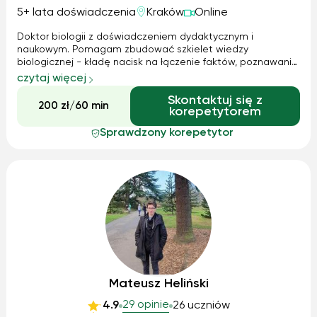
5+ lata doświadczenia
Kraków
Online
Doktor biologii z doświadczeniem dydaktycznym i
naukowym. Pomagam zbudować szkielet wiedzy
biologicznej - kładę nacisk na łączenie faktów, poznawanie
uniwersalnych procesów, wnioskowanie przyczynowo
czytaj więcej
skutkowe, logikę odpowiedzi. Rozwiązujemy zadania i
Skontaktuj się z
pytamy, czego oczekują od nas w odpowiedzi, co w
200 zł/60 min
korepetytorem
odpowiedzi musi się znaleźć, jak uniknąć błędów
merytorycznych.
Sprawdzony korepetytor
Mateusz Heliński
29 opinie
4.9
26 uczniów