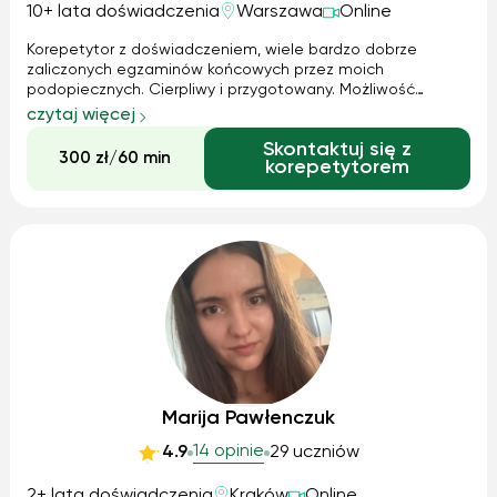
10+ lata doświadczenia
Warszawa
Online
Korepetytor z doświadczeniem, wiele bardzo dobrze
zaliczonych egzaminów końcowych przez moich
podopiecznych. Cierpliwy i przygotowany. Możliwość
tworzenia grup. Prowadzę nie tylko licealistów, ale też
czytaj więcej
szkoły podstawowe z nową podstawą programową.
Skontaktuj się z
Wiedza to potęgi klucz, więc razem wejdźmy do świata ...
300 zł/60 min
korepetytorem
Marija Pawłenczuk
14 opinie
4.9
29 uczniów
2+ lata doświadczenia
Kraków
Online