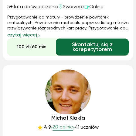
5+ lata doświadczenia
Swarzędz
Online
Przygotowanie do matury - prowdzenie powtórek
maturalnych. Powtarzanie materiału poprzez dialog a także
rozwiązywanie różnorodnych kart pracy. Przygotowanie do
matury na drodze rozwiązywania arkuszy maturalnych i ich
czytaj więcej
omawiania, a także zadań autorskich oraz z różnorodnych
Skontaktuj się z
źródeł.
100 zł/60 min
korepetytorem
Michał Klakla
20 opinie
4.9
41 uczniów