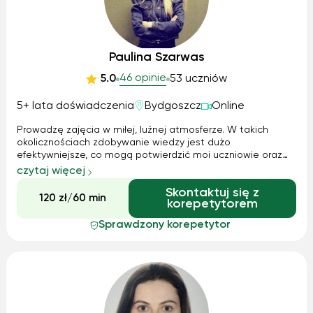
Paulina Szarwas
46 opinie
5.0
53 uczniów
5+ lata doświadczenia
Bydgoszcz
Online
Prowadzę zajęcia w miłej, luźnej atmosferze. W takich
okolicznościach zdobywanie wiedzy jest dużo
efektywniejsze, co mogą potwierdzić moi uczniowie oraz
ich rodzice. Zawsze staram się dopasować do
czytaj więcej
indywidualnych wymagań ucznia i wkładam w to całe serce.
Skontaktuj się z
:-)
120 zł/60 min
korepetytorem
Sprawdzony korepetytor