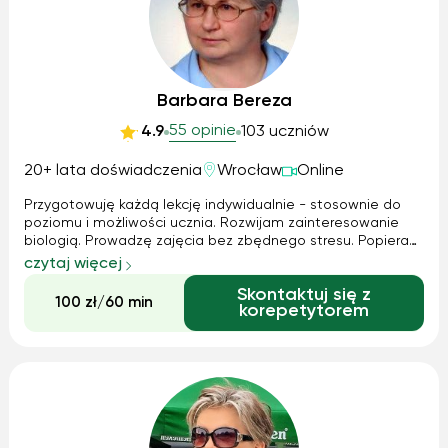
Barbara Bereza
55 opinie
4.9
103 uczniów
20+ lata doświadczenia
Wrocław
Online
Przygotowuję każdą lekcję indywidualnie - stosownie do
poziomu i możliwości ucznia. Rozwijam zainteresowanie
biologią. Prowadzę zajęcia bez zbędnego stresu. Popieram
"inteligentne lenistwo", czyli maksimum wiedzy przy
czytaj więcej
optymalnym nakładzie pracy. Żadnej pamięciówki. Pokazuję
Skontaktuj się z
związek pomiedzy biologią a innymi naukami
100 zł/60 min
korepetytorem
przyrodniczymi