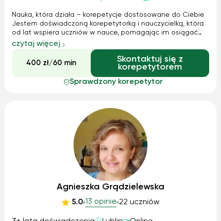
Nauka, która działa – korepetycje dostosowane do Ciebie
Jestem doświadczoną korepetytorką i nauczycielką, która
od lat wspiera uczniów w nauce, pomagając im osiągać
lepsze wyniki i budować pewność siebie. Moim celem jest
czytaj więcej
nie tylko przekazanie wiedzy, ale również nauczenie
Skontaktuj się z
skutecznych metod uczenia ...
400 zł/60 min
korepetytorem
Sprawdzony korepetytor
Agnieszka Grądzielewska
13 opinie
5.0
22 uczniów