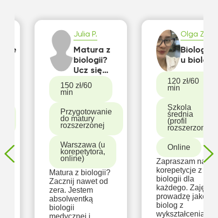
Julia P.
Olga Z.
ycje
Matura z
Biologia
o
biologii?
u biolog
z
Ucz się
mądrzej,
120 zł/60
150 zł/60
min
zonej
nie dłużej
min
Szkola
ie
Przygotowanie
średnia
do matury
(profil
rozszerzonej
rozszerzony)
Warszawa (u
Online
korepetytora,
online)
Zapraszam na
e
korepetycje z
Matura z biologii?
m
biologii dla
Zacznij nawet od
każdego. Zajęcia
zera. Jestem
prowadzę jako
absolwentką
biolog z
biologii
wykształcenia,
medycznej i