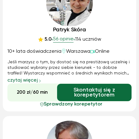
Patryk Skóra
56 opinie
5.0
114 uczniów
10+ lata doświadczenia
Warszawa
Online
Jeśli marzysz o tym, by dostać się na prestiżową uczelnię i
studiować wybrany przez siebie kierunek - to dobrze
trafiłeś! Wystarczy wspomnieć o średnich wynikach moich
uczniów z majowych egzaminów: - 78% matura polska, -
czytaj więcej
62% IB HL, - 61% IB SL, - 74% GCSE. Programy nauczania: - IB
Skontaktuj się z
SL/ IB HL - A...
200 zł/60 min
korepetytorem
Sprawdzony korepetytor