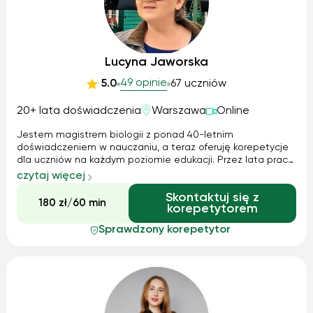
Lucyna Jaworska
49 opinie
5.0
67 uczniów
20+ lata doświadczenia
Warszawa
Online
Jestem magistrem biologii z ponad 40-letnim
doświadczeniem w nauczaniu, a teraz oferuję korepetycje
dla uczniów na każdym poziomie edukacji. Przez lata pracy
w szkole zdobyłam praktyczną wiedzę i umiejętności, które
czytaj więcej
pozwalają mi skutecznie przygotowywać uczniów do
Skontaktuj się z
egzaminów – 100% moich kursantów zd...
180 zł/60 min
korepetytorem
Sprawdzony korepetytor