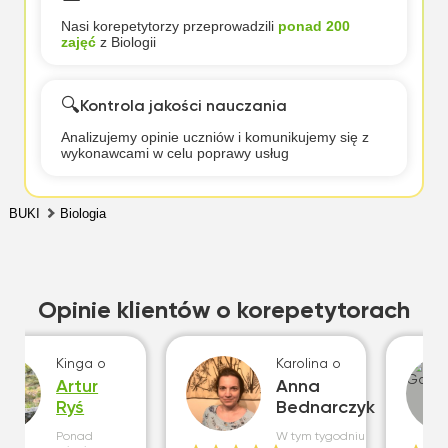
Nasi korepetytorzy przeprowadzili
ponad 200
zajęć
z Biologii
🔍
Kontrola jakości nauczania
Analizujemy opinie uczniów i komunikujemy się z
wykonawcami w celu poprawy usług
BUKI
Biologia
Opinie klientów o korepetytorach
Kinga
o
Karolina
o
Artur
Anna
Ryś
Bednarczyk
Ponad
W tym tygodniu