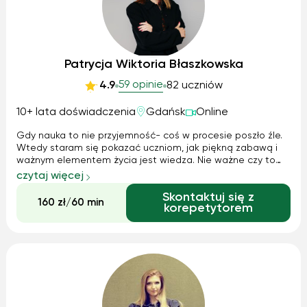
Patrycja Wiktoria Błaszkowska
59 opinie
4.9
82 uczniów
10+ lata doświadczenia
Gdańsk
Online
Gdy nauka to nie przyjemność- coś w procesie poszło źle.
Wtedy staram się pokazać uczniom, jak piękną zabawą i
ważnym elementem życia jest wiedza. Nie ważne czy to
krótki kurs, przygotowanie do egzaminu, matury, czy nauka
czytaj więcej
języka. Jestem dla Ciebie! W każdym wieku, poważnie i na
Skontaktuj się z
luzie. Przez pół ...
160 zł/60 min
korepetytorem