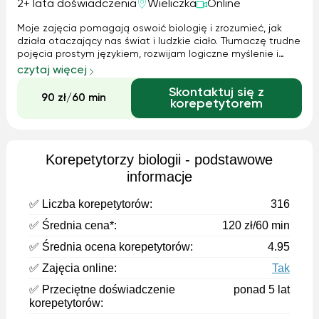
2+ lata doświadczenia
Wieliczka
Online
Moje zajęcia pomagają oswoić biologię i zrozumieć, jak
działa otaczający nas świat i ludzkie ciało. Tłumaczę trudne
pojęcia prostym językiem, rozwijam logiczne myślenie i
buduję pewność siebie ucznia przed tablicą. To szybka
czytaj więcej
pomoc w bieżącym materiale, odrabianiu lekcji i
Skontaktuj się z
przygotowaniu do kartkówek – bez stresu i w przyjaznej
90 zł/60 min
korepetytorem
atmosferze.
Korepetytorzy biologii - podstawowe
informacje
✅ Liczba korepetytorów:
316
✅ Średnia cena*:
120 zł/60 min
✅ Średnia ocena korepetytorów:
4.95
✅ Zajęcia online:
Tak
✅ Przeciętne doświadczenie
ponad 5 lat
korepetytorów: