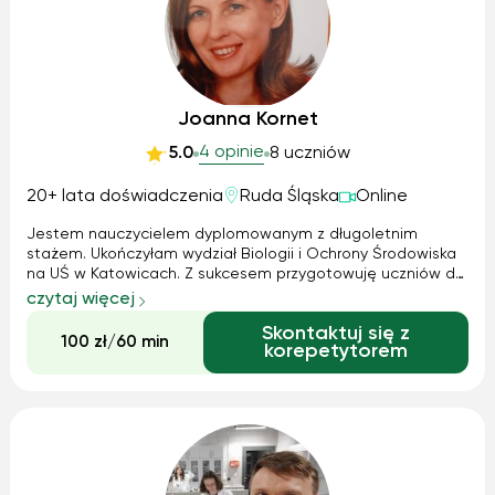
Joanna Kornet
4 opinie
5.0
8 uczniów
20+ lata doświadczenia
Ruda Śląska
Online
Jestem nauczycielem dyplomowanym z długoletnim
stażem. Ukończyłam wydział Biologii i Ochrony Środowiska
na UŚ w Katowicach. Z sukcesem przygotowuję uczniów do
matury z biologii głównie pod kątem kierunków
czytaj więcej
medycznych. Mam duże doświadczenie w pracy z uczniem,
Skontaktuj się z
potrafię rzetelnie i skutecznie ...
100 zł/60 min
korepetytorem