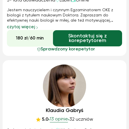
3+ lata doświadczenia
Lublin
Online
Jestem nauczycielem i czynnym Egzaminatorem OKE z
biologii z tytułem naukowym Doktora. Zapraszam do
efektywnej nauki biologii w miłej, ale też motywującej,
atmosferze. Maturzyści Korepetycji online udzielam za
czytaj więcej
pomocą bezpłatnej aplikacji Skype lub Zoom. Oferuję pełne
Skontaktuj się z
przygotowanie do matury rozsz...
180 zł/60 min
korepetytorem
Sprawdzony korepetytor
Klaudia Gabryś
13 opinie
5.0
32 uczniów