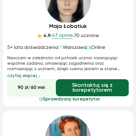
Maja Łobatiuk
43 opinie
4.9
70 uczniów
5+ lata doświadczenia
Warszawa
Online
Nauczam w zależności od potrzeb ucznia: rozwiązując
wspólnie zadania, omawiając zagadnienia oraz
rozmawiając z uczniem, dzięki czemu jestem w stanie
ocenić stan jego faktycznej wiedzy. W zależności od
czytaj więcej
potrzeb ucznia możemy pracować na podstawie planu,
Skontaktuj się z
który sama opracowałam do mojej matury, ale możemy się
90 zł/60 min
korepetytorem
skupić również na tym, czego w danym momencie
potrzebuje osoba zainteresowana.
Sprawdzony korepetytor