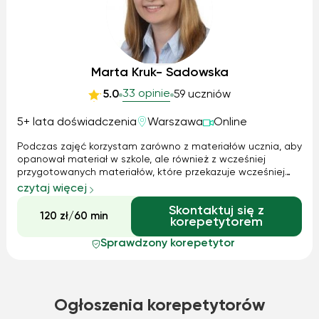
Marta Kruk- Sadowska
33 opinie
5.0
59 uczniów
5+ lata doświadczenia
Warszawa
Online
Podczas zajęć korzystam zarówno z materiałów ucznia, aby
opanował materiał w szkole, ale również z wcześniej
przygotowanych materiałów, które przekazuje wcześniej
uczniom. Zapewniam indywidualne podejście, dużo
czytaj więcej
cierpliwości oraz bezstresową atmosferę.Na prośbę ucznia
Skontaktuj się z
zadaję pracę domową z wcześniej przygotowanych przez
120 zł/60 min
korepetytorem
siebie zadań, które następnie sprawdzam a błędy są
omawiane na następnych zajęciach.
Sprawdzony korepetytor
Ogłoszenia korepetytorów