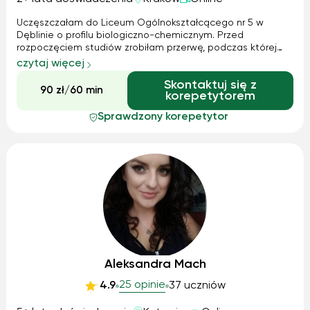
Uczęszczałam do Liceum Ogólnokształcącego nr 5 w
Dęblinie o profilu biologiczno-chemicznym. Przed
rozpoczęciem studiów zrobiłam przerwę, podczas której
spędziłam większość czasu w Londynie. Jestem osobą
czytaj więcej
podchodzącą do wykonywanych zadań z dokładnością i
Skontaktuj się z
odpowiedzialnością.
90 zł/60 min
korepetytorem
Sprawdzony korepetytor
Aleksandra Mach
25 opinie
4.9
37 uczniów