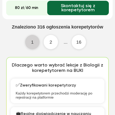
własne materiały na każde zajęcia, lekcje mogą się
Skontaktuj się z
odbywać zarówno u mnie, jak i u ucz...
80 zł/60 min
korepetytorem
Znaleziono
316
ogłoszenia korepetytorów
1
2
...
16
Dlaczego warto wybrać lekcje z Biologii z
korepetytorem na BUKI
✅
Zweryfikowani korepetytorzy
Każdy korepetytorem przechodzi moderację po
rejestracji na platformie
💼
Realne doświadczenie w nauczaniu