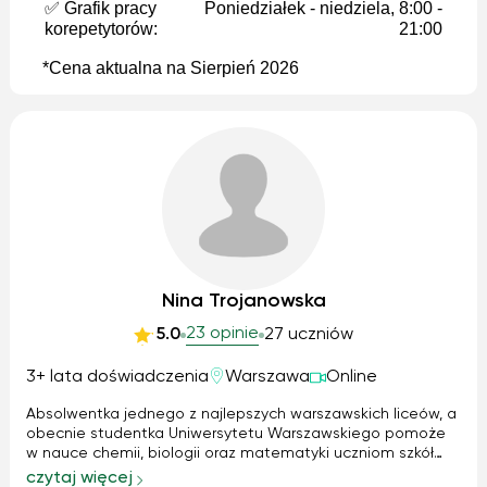
✅ Grafik pracy
Poniedziałek - niedziela, 8:00 -
korepetytorów:
21:00
*Cena aktualna na Sierpień 2026
Nina Trojanowska
23 opinie
5.0
27 uczniów
3+ lata doświadczenia
Warszawa
Online
Absolwentka jednego z najlepszych warszawskich liceów, a
obecnie studentka Uniwersytetu Warszawskiego pomoże
w nauce chemii, biologii oraz matematyki uczniom szkół
podstawowych, jaki i ponadpodstawowych. Zapewniam
czytaj więcej