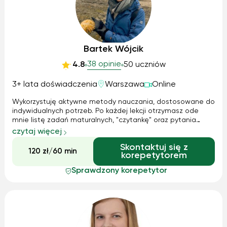
Bartek Wójcik
38 opinie
4.8
50 uczniów
3+ lata doświadczenia
Warszawa
Online
Wykorzystuję aktywne metody nauczania, dostosowane do
indywidualnych potrzeb. Po każdej lekcji otrzymasz ode
mnie listę zadań maturalnych, "czytankę" oraz pytania
dotyczące zajęć. Wykorzystuję również inne materiały, takie
czytaj więcej
jak filmy czy prezentacje multimedialne.
Skontaktuj się z
120 zł/60 min
korepetytorem
Sprawdzony korepetytor