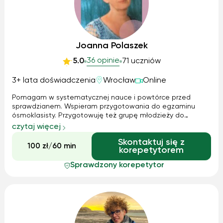
Joanna Polaszek
36 opinie
5.0
71 uczniów
3+ lata doświadczenia
Wrocław
Online
Pomagam w systematycznej nauce i powtórce przed
sprawdzianem. Wspieram przygotowania do egzaminu
ósmoklasisty. Przygotowuję też grupę młodzieży do
konkursów kuratoryjnych z matematyki, biologii oraz fizyki.
czytaj więcej
Skupiam uwagę na potrzebach i zainteresowaniach
Skontaktuj się z
podopiecznego. Młody człowiek potrzebuje pr...
100 zł/60 min
korepetytorem
Sprawdzony korepetytor