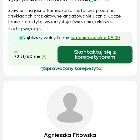
Język polski
3+ lata doświadczenia
Online
Stawiam na jasne tłumaczenie materiału, pracę na
przykładach oraz aktywne angażowanie ucznia. Łączę
teorię z praktyką, wykorzystuję ćwiczenia, arkusze
egzaminacyjne, notatki autorskie oraz rozmowę, aby uczeń
czytaj więcej
rozumiał materiał, a nie tylko go zapamiętywał. Tempo
Najbliższy wolny termin:
w poniedziałek o 09:00
pracy zawsze dopasowuję do możliwości ...
Skontaktuj się z
od
72 zł/60 min
korepetytorem
Sprawdzony korepetytor
Agnieszka Fitowska