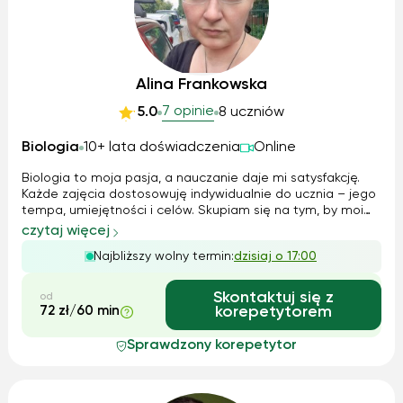
Alina Frankowska
7 opinie
5.0
8 uczniów
Biologia
10+ lata doświadczenia
Online
Biologia to moja pasja, a nauczanie daje mi satysfakcję.
Każde zajęcia dostosowuję indywidualnie do ucznia – jego
tempa, umiejętności i celów. Skupiam się na tym, by moi
podopieczni zrozumieli omawiane zagadnienia, a nie tylko
czytaj więcej
uczyli się ich na pamięć. Przygotowuję do matury
Najbliższy wolny termin:
dzisiaj o 17:00
rozszerzonej z biologii ...
Skontaktuj się z
od
72 zł/60 min
korepetytorem
Sprawdzony korepetytor