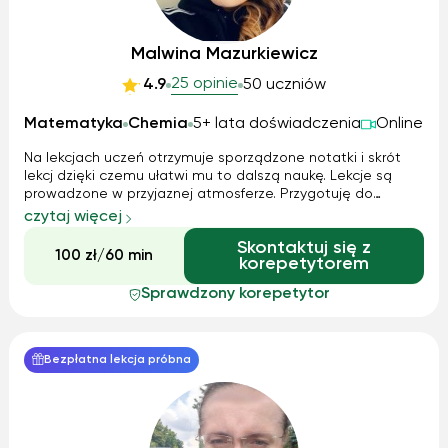
Malwina Mazurkiewicz
25 opinie
4.9
50 uczniów
Matematyka
Chemia
5+ lata doświadczenia
Online
Na lekcjach uczeń otrzymuje sporządzone notatki i skrót
lekcj dzięki czemu ułatwi mu to dalszą naukę. Lekcje są
prowadzone w przyjaznej atmosferze. Przygotuję do
sprawdzianu, kartkówki, poprawek i matury.
czytaj więcej
Skontaktuj się z
100 zł/60 min
korepetytorem
Sprawdzony korepetytor
Bezpłatna lekcja próbna