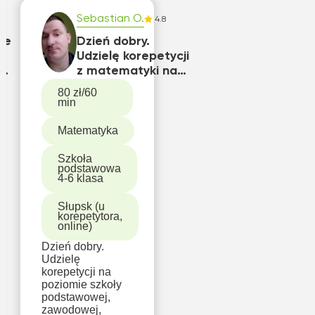
Sebastian O.
.0
4.8
ie
Dzień dobry.
Udzielę korepetycji
z
z matematyki na
poziomie szkoły
80 zł/60
podstawowej,
min
zawodowej,średniej
.
Matematyka
Szkoła
podstawowa
4-6 klasa
Słupsk (u
korepetytora,
online)
Dzień dobry.
Udzielę
korepetycji na
poziomie szkoły
podstawowej,
zawodowej,