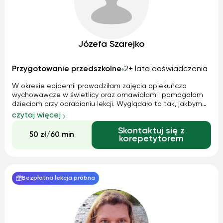
Józefa Szarejko
Przygotowanie przedszkolne
2+ lata doświadczenia
W okresie epidemii prowadziłam zajęcia opiekuńczo
wychowawcze w świetlicy oraz omawiałam i pomagałam
dzieciom przy odrabianiu lekcji. Wyglądało to tak, jakbym
prowadziła zajęcia lekcyjne. Przerabialiśmy nadesłane
czytaj więcej
tematy przez nauczycieli wychowawców. Dzieci uzupełniały
Skontaktuj się z
ćwiczenia, uczyły się czytać....
50 zł/60 min
korepetytorem
Bezpłatna lekcja próbna