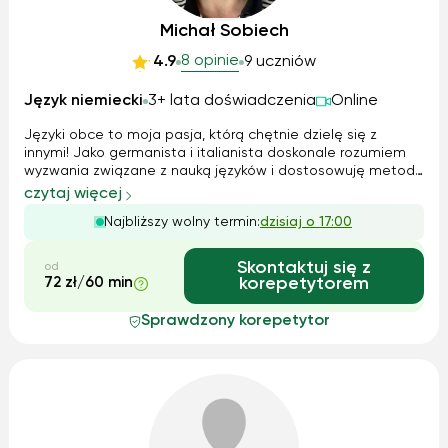
Michał Sobiech
8 opinie
4.9
9 uczniów
Język niemiecki
3+ lata doświadczenia
Online
Języki obce to moja pasja, którą chętnie dzielę się z
innymi! Jako germanista i italianista doskonale rozumiem
wyzwania związane z nauką języków i dostosowuję metody
pracy do indywidualnych potrzeb ucznia. Stawiam na
czytaj więcej
empatię, indywidualizację i przyjazną atmosferę – chcę,
Najbliższy wolny termin:
dzisiaj o 17:00
aby każdy czuł się komforto...
Skontaktuj się z
od
72 zł/60 min
korepetytorem
Sprawdzony korepetytor