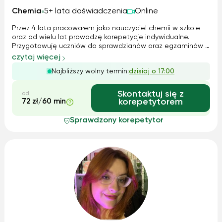
Chemia
5+ lata doświadczenia
Online
Przez 4 lata pracowałem jako nauczyciel chemii w szkole
oraz od wielu lat prowadzę korepetycje indywidualne.
Przygotowuję uczniów do sprawdzianów oraz egzaminów z
chemii. Pracuję z dziećmi i młodzieżą, dostosowując
czytaj więcej
metody nauczania do wieku i poziomu ucznia. Stawiam na
Najbliższy wolny termin:
dzisiaj o 17:00
zrozumienie materiału, systema...
Skontaktuj się z
od
72 zł/60 min
korepetytorem
Sprawdzony korepetytor