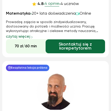
4 opinie
4.8
4 uczniów
Matematyka
20+ lata doświadczenia
Online
Prowadzę zajęcia w sposób zindywidualizowany,
dostosowany do potrzeb i możliwości ucznia. Pracuję
wykorzystując atrakcyjne i ciekawe metody nauczania,
które pozwalają uczniowi samodzielnie odkryć rozwiązanie.
czytaj więcej
Dzięki bogatemu doświadczeniu w pracy z uczniami,
Skontaktuj się z
potrafię pomóc uczniom odnaleźć motywację...
70 zł/60 min
korepetytorem
Bezpłatna lekcja próbna