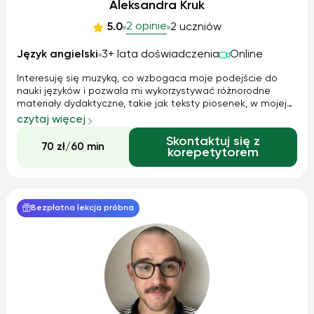
Aleksandra Kruk
2 opinie
5.0
2 uczniów
Język angielski
3+ lata doświadczenia
Online
Interesuję się muzyką, co wzbogaca moje podejście do
nauki języków i pozwala mi wykorzystywać różnorodne
materiały dydaktyczne, takie jak teksty piosenek, w mojej
pracy z uczniami. Moim konikiem jest kreatywne mówienie,
czytaj więcej
a także praca nad pozbyciem się tremy związanej z
Skontaktuj się z
konwersacjami w języku angiels...
70 zł/60 min
korepetytorem
Bezpłatna lekcja próbna