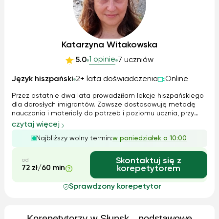
Katarzyna Witakowska
1 opinie
5.0
7 uczniów
Język hiszpański
2+ lata doświadczenia
Online
Przez ostatnie dwa lata prowadziƚam lekcje hiszpańskiego
dla dorosƚych imigrantów. Zawsze dostosowuję metodę
nauczania i materiaƚy do potrzeb i poziomu ucznia, przy
czym duży nacisk kƚadę na rozumienie ze sƚuchu - traktując
czytaj więcej
je jako klucz do efektywnego porozumiewania się – oraz na
Najbliższy wolny termin:
w poniedziałek o 10:00
umiejętność popraw...
Skontaktuj się z
od
72 zł/60 min
korepetytorem
Sprawdzony korepetytor
Korepetytorzy w Słupsk - podstawowe