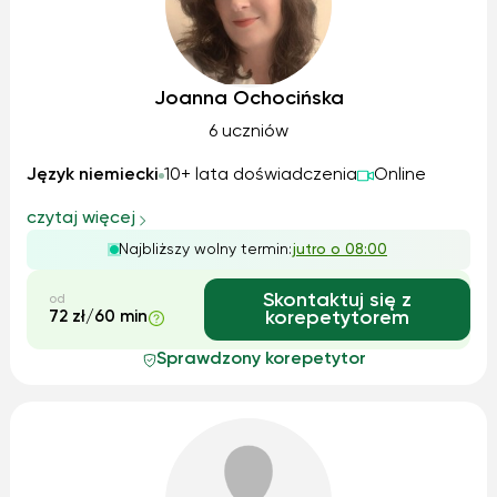
Joanna Ochocińska
6 uczniów
Język niemiecki
10+ lata doświadczenia
Online
czytaj więcej
Najbliższy wolny termin:
jutro o 08:00
Skontaktuj się z
od
72 zł/60 min
korepetytorem
Sprawdzony korepetytor