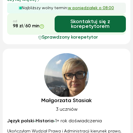
chemii (poziom rozszerzony). Jestem cierpliwy,
Najbliższy wolny termin:
w poniedziałek o 08:00
komunikatywny i zaangażowa...
Skontaktuj się z
od
98 zł/60 min
korepetytorem
Sprawdzony korepetytor
Małgorzata Stasiak
3 uczniów
Język polski
Historia
1+ rok doświadczenia
Ukończyłam Wydział Prawa i Administracji kierunek prawo,