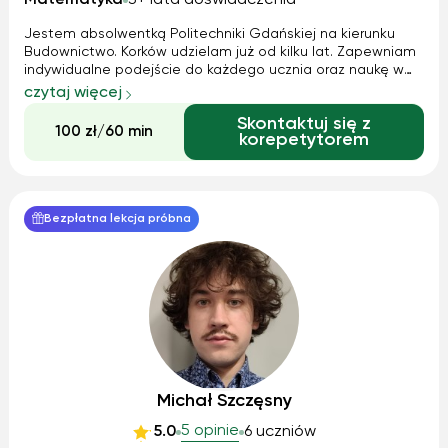
Matematyka
3+ lata doświadczenia
Jestem absolwentką Politechniki Gdańskiej na kierunku
Budownictwo. Korków udzielam już od kilku lat. Zapewniam
indywidualne podejście do każdego ucznia oraz naukę w
miłej, bezstresowej atmosferze.
czytaj więcej
Skontaktuj się z
100 zł/60 min
korepetytorem
Bezpłatna lekcja próbna
Michał Szczęsny
5 opinie
5.0
6 uczniów