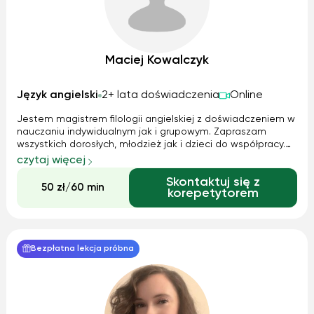
Maciej Kowalczyk
Język angielski
2+ lata doświadczenia
Online
Jestem magistrem filologii angielskiej z doświadczeniem w
nauczaniu indywidualnym jak i grupowym. Zapraszam
wszystkich dorosłych, młodzież jak i dzieci do współpracy.
Materiał i sposób przeprowadzania zajęć przygotowuję
czytaj więcej
oraz dostosowuję do indywidualnych potrzeb każdego
Skontaktuj się z
ucznia.
50 zł/60 min
korepetytorem
Bezpłatna lekcja próbna