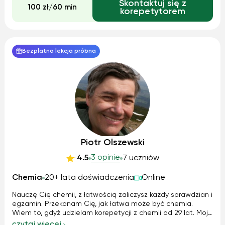
Skontaktuj się z
rozszerzonej z matematyki. Mogę dojechać do uczni...
100 zł/60 min
korepetytorem
Bezpłatna lekcja próbna
Piotr Olszewski
3 opinie
4.5
7 uczniów
Chemia
20+ lata doświadczenia
Online
Nauczę Cię chemii, z łatwością zaliczysz każdy sprawdzian i
egzamin. Przekonam Cię, jak łatwa może być chemia.
Wiem to, gdyż udzielam korepetycji z chemii od 29 lat. Moją
specjalnością jest pomoc w przygotowaniu do matury z
czytaj więcej