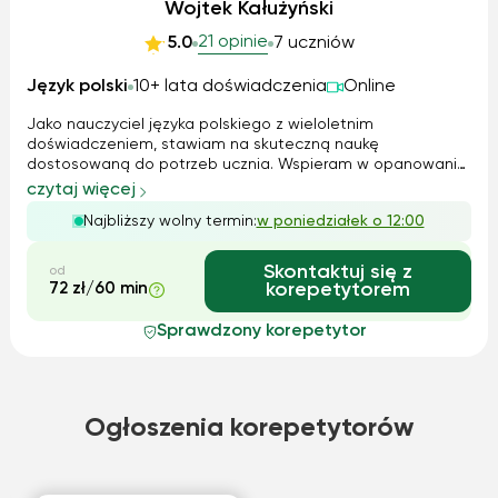
Wojtek Kałużyński
21 opinie
5.0
7 uczniów
Język polski
10+ lata doświadczenia
Online
Jako nauczyciel języka polskiego z wieloletnim
doświadczeniem, stawiam na skuteczną naukę
dostosowaną do potrzeb ucznia. Wspieram w opanowaniu
materiału, analizie lektur, poprawnym formułowaniu
czytaj więcej
wypowiedzi oraz przygotowaniu do egzaminów
Najbliższy wolny termin:
w poniedziałek o 12:00
ósmoklasisty i matury. Korzystam z różnorodnych metod, w
tym na...
Skontaktuj się z
od
72 zł/60 min
korepetytorem
Sprawdzony korepetytor
Ogłoszenia korepetytorów