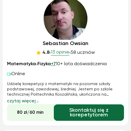
Sebastian Owsian
13 opinie
4.8
58 uczniów
Matematyka
Fizyka
+7
10+ lata doświadczenia
Online
Udzielę korepetycji z matematyki na poziomie szkoły
podstawowej, zawodowej, średniej. Jestem po szkole
technicznej Politechnika Koszalińska, ukończona na
poziomie wysokim z wyróżnieniem razem ze stypendium
czytaj więcej
naukowym. Podejście mam spokojne i mam duże
Skontaktuj się z
doświadczenie w udzielaniu korepetycji, ponieważ u...
80 zł/60 min
korepetytorem