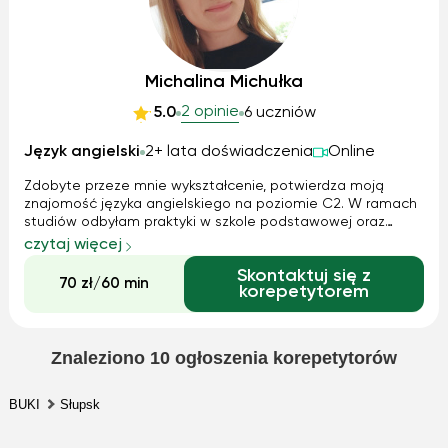
Michalina Michułka
2 opinie
5.0
6 uczniów
Język angielski
2+ lata doświadczenia
Online
Zdobyte przeze mnie wykształcenie, potwierdza moją
znajomość języka angielskiego na poziomie C2. W ramach
studiów odbyłam praktyki w szkole podstawowej oraz
ponadpodstawowej, przez co jestem otwarta na
czytaj więcej
współpracę z każdą grupą wiekową. Stawiam na
Skontaktuj się z
indywidualną pracę z każdym uczniem oraz oferuję zróż...
70 zł/60 min
korepetytorem
Znaleziono
10
ogłoszenia korepetytorów
BUKI
Słupsk