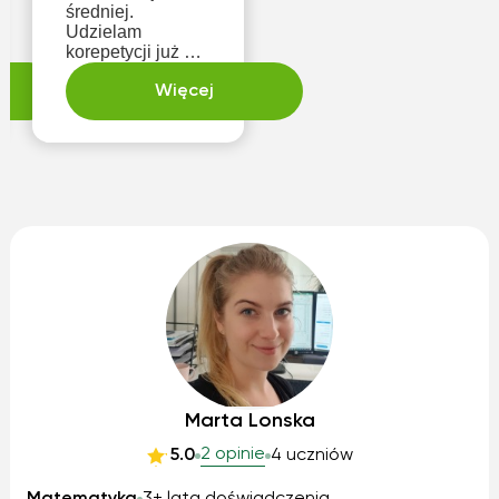
średniej.
Udzielam
korepetycji już od
ponad 10 lat, więc
mam spore
Więcej
doświadczenie.
Jestem spokojny i
podchodzę
indywidualnie do
każdego ucznia.
Zapraszam
Marta Lonska
2 opinie
5.0
4 uczniów