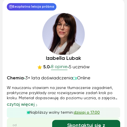
Bezpłatna lekcja próbna
Izabella Lubak
8 opinie
5.0
5 uczniów
Chemia
3+ lata doświadczenia
Online
W nauczaniu stawiam na jasne tłumaczenie zagadnień,
praktyczne przykłady oraz rozwiązywanie zadań krok po
kroku. Materiał dopasowuję do poziomu ucznia, a zajęcia
prowadzę w empatycznej atmosferze, tak aby nauka była
czytaj więcej
skuteczna, zrozumiała i ciekawa. Zapraszam do kontaktu i
Najbliższy wolny termin:
dzisiaj o 17:00
umówienia pierwszych zaj...
Skontaktuj się z
od