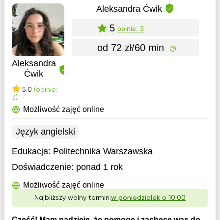
Aleksandra Ćwik
5
opinie: 3
od 72 zł/60 min
Aleksandra
Ćwik
5.0
(opinie:
3)
Możliwość zajęć online
Język angielski
Edukacja:
Politechnika Warszawska
Doświadczenie:
ponad 1 rok
Możliwość zajęć online
Najbliższy wolny termin:
w poniedziałek o 10:00
Cześć! Mam nadzieję, że pomogę i zachęcę was do