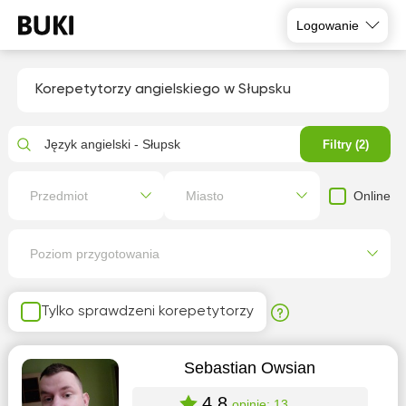
Logowanie
Korepetytorzy angielskiego w Słupsku
Język angielski - Słupsk
Filtry (2)
Online
Przedmiot
Miasto
Poziom przygotowania
Tylko sprawdzeni korepetytorzy
Sebastian Owsian
4.8
opinie: 13