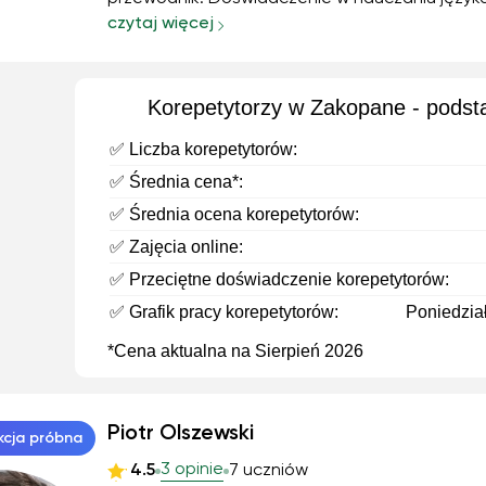
szkole podstawowej i liceum. Nauka przez skypa
czytaj więcej
prywatnych korepetycjach. Nauczanie nie tylko
ale również kultury, historii, zwyczajów dnia
codziennego.
Korepetytorzy w Zakopane - podst
✅ Liczba korepetytorów:
✅ Średnia cena*:
✅ Średnia ocena korepetytorów:
✅ Zajęcia online:
✅ Przeciętne doświadczenie korepetytorów:
✅ Grafik pracy korepetytorów:
Poniedział
*Cena aktualna na Sierpień 2026
Piotr Olszewski
kcja próbna
3 opinie
4.5
7 uczniów