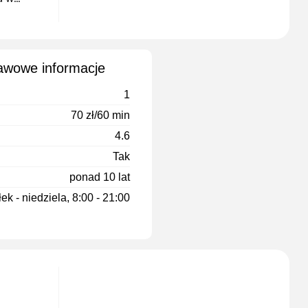
 i na
 języka,
awowe informacje
1
70 zł/60 min
4.6
Tak
ponad 10 lat
ek - niedziela, 8:00 - 21:00