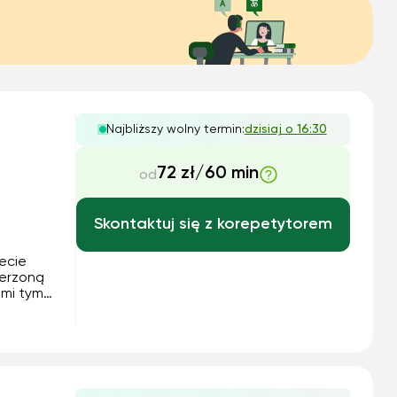
Najbliższy wolny termin:
dzisiaj o 16:30
72 zł/60 min
od
Skontaktuj się z korepetytorem
ecie
erzoną
ami tymi
tem w
umieć
.