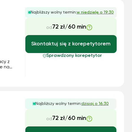
Najbliższy wolny termin:
w niedzielę o 19:30
72 zł/60 min
od
Skontaktuj się z korepetytorem
Sprawdzony korepetytor
cy z
te na
adania,
 także
Najbliższy wolny termin:
dzisiaj o 16:30
72 zł/60 min
od