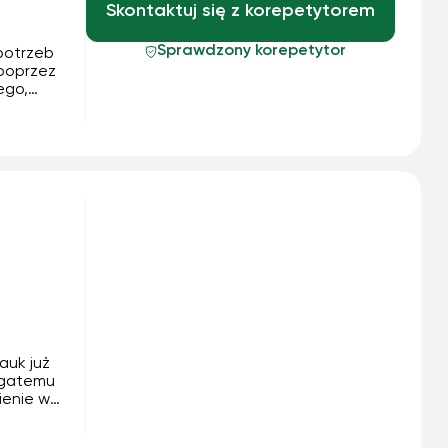
Skontaktuj się z korepetytorem
Sprawdzony korepetytor
potrzeb
 poprzez
ego,
prawdzam
ania
auk już
bogatemu
enie w
to do
ładam