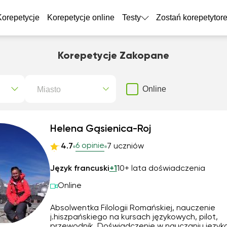
Korepetycje
Korepetycje online
Testy
Zostań korepetytor
Korepetycje Zakopane
Miasto
Online
Helena Gąsienica-Roj
6 opinie
4.7
7 uczniów
Język francuski
+1
10+ lata doświadczenia
Online
Absolwentka Filologii Romańskiej, nauczenie
j.hiszpańskiego na kursach językowych, pilot,
przewodnik. Doświadczenie w nauczaniu język