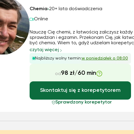
Chemia
20+ lata doświadczenia
Online
Nauczę Cię chemii, z łatwością zaliczysz każdy
sprawdzian i egzamin. Przekonam Cię, jak łat
być chemia. Wiem to, gdyż udzielam korepetycj
chemii od 29 lat. Moją specjalnością jest pomo
czytaj więcej
przygotowaniu do matury z chemii (poziom
Najbliższy wolny termin:
w poniedziałek o 08:00
rozszerzony). Jestem cierpliwy, komunikatywny i
zaangażowa...
98 zł/60 min
od
Skontaktuj się z korepetytorem
Sprawdzony korepetytor