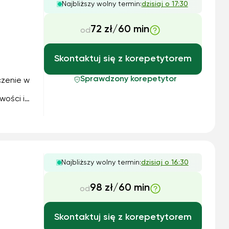
Najbliższy wolny termin:
dzisiaj o 17:30
72 zł/60 min
od
Skontaktuj się z korepetytorem
Sprawdzony korepetytor
zenie w
wości i
arówno
niowie
m...
Najbliższy wolny termin:
dzisiaj o 16:30
98 zł/60 min
od
Skontaktuj się z korepetytorem