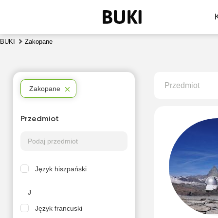
BUKI
Zakopane
Przedmiot
Zakopane
Przedmiot
Język hiszpański
J
Język francuski