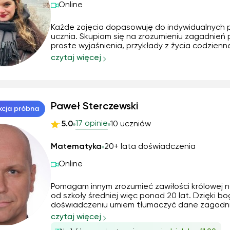
Online
Każde zajęcia dopasowuję do indywidualnych 
ucznia. Skupiam się na zrozumieniu zagadnień
proste wyjaśnienia, przykłady z życia codzienn
schematy i zadania praktyczne. Regularnie s
czytaj więcej
postępy, uczę logicznego myślenia i rozwiązyw
zadań krok po kroku. Korzystam z materiałów...
Paweł Sterczewski
kcja próbna
17 opinie
5.0
10 uczniów
Matematyka
20+ lata doświadczenia
Online
Pomagam innym zrozumieć zawiłości królowej n
od szkoły średniej więc ponad 20 lat. Dzięki 
doświadczeniu umiem tłumaczyć dane zagadni
bardzo przystępny sposób odnosząc się częs
czytaj więcej
doświadczeń ucznia i jego zainteresowań. Uk