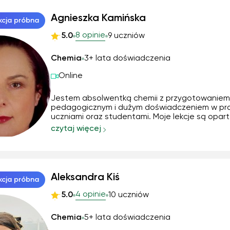
Agnieszka Kamińska
kcja próbna
8 opinie
5.0
9 uczniów
Chemia
3+ lata doświadczenia
Online
Jestem absolwentką chemii z przygotowaniem
pedagogicznym i dużym doświadczeniem w pra
uczniami oraz studentami. Moje lekcje są opar
praktyce – uczę, jak skutecznie rozwiązywać z
czytaj więcej
korzystając z logicznych skojarzeń. Zajmuję się
pracą w laboratorium, więc mogę wprowadzić
elementy ...
Aleksandra Kiś
kcja próbna
4 opinie
5.0
10 uczniów
Chemia
5+ lata doświadczenia