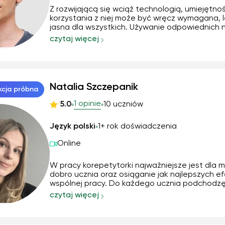
Z rozwijającą się wciąż technologią, umiejętno
korzystania z niej może być wręcz wymagana, l
jasna dla wszystkich. Używanie odpowiednich 
może nie tylko uprościć życie, ale i usprawnić i
czytaj więcej
zorganizować je. Same narzędzia nie są też j
ważnym elementem, co umiejętność obsługi pro
Natalia Szczepanik
kcja próbna
1 opinie
5.0
10 uczniów
Język polski
1+ rok doświadczenia
Online
W pracy korepetytorki najważniejsze jest dla m
dobro ucznia oraz osiąganie jak najlepszych e
wspólnej pracy. Do każdego ucznia podchodz
indywidualnie, dostosowując metody i tempo n
czytaj więcej
jego potrzeb i możliwości. Na zajęciach dbam 
pozytywną atmosferę i wykorzystuję różnorod
metody dy...