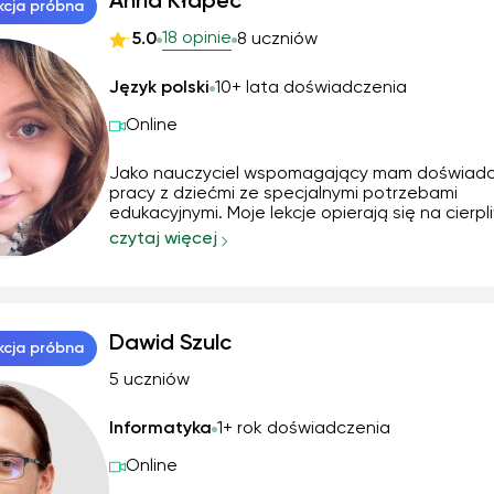
Anna Kłapeć
kcja próbna
18 opinie
5.0
8 uczniów
Język polski
10+ lata doświadczenia
Online
Jako nauczyciel wspomagający mam doświadc
pracy z dziećmi ze specjalnymi potrzebami
edukacyjnymi. Moje lekcje opierają się na cierpli
indywidualnym podejściu do ucznia. Stosuję z
czytaj więcej
metody teoretyczne, jak i praktyczne, aby ucz
mogli jak najlepiej zrozumieć materiał. Korzysta
Dawid Szulc
kcja próbna
5 uczniów
Informatyka
1+ rok doświadczenia
Online