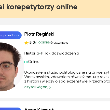
si korepetytorzy online
Piotr Regiński
kcja próbna
1 opinie
5.0
6 uczniów
Historia
1+ rok doświadczenia
Online
Ukończyłem studia politologiczne na Uniwersyt
Warszawskim, zdawałem również maturę rozsz
z historii i wiedzy o społeczeństwie. Przedmiot
interesowałem się również hobbistycznie. Jes
czytaj więcej
stanie nie tylko przekazać wiedzę, pomóc zroz
czy powtórzyć dane zagadnienie, ale również ..