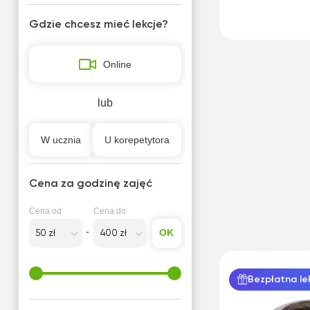
Gdzie chcesz mieć lekcje?
Online
lub
W ucznia
U korepetytora
Cena za godzinę zajęć
Cena od
Cena do
OK
Bezpłatna le