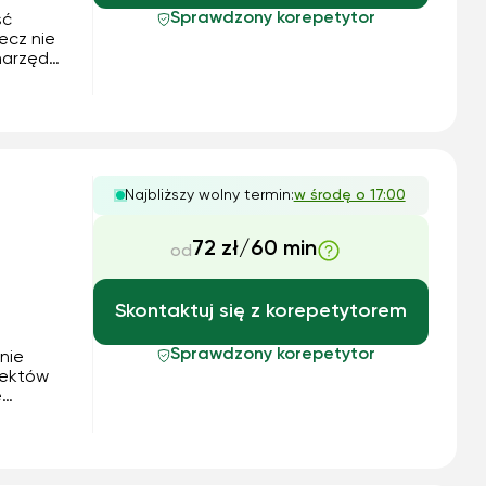
Sprawdzony korepetytor
ść
ecz nie
narzędni
edynym
g...
Najbliższy wolny termin:
w środę o 17:00
72 zł/60 min
od
Skontaktuj się z korepetytorem
Sprawdzony korepetytor
nie
fektów
ę
auki do
o
ne