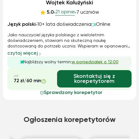
Wojtek Kałużyński
21 opinie
5.0
7 uczniów
Język polski
10+ lata doświadczenia
Online
Jako nauczyciel języka polskiego z wieloletnim
doświadczeniem, stawiam na skuteczną naukę
dostosowaną do potrzeb ucznia. Wspieram w opanowaniu
materiału, analizie lektur, poprawnym formułowaniu
czytaj więcej
wypowiedzi oraz przygotowaniu do egzaminów
Najbliższy wolny termin:
w poniedziałek o 12:00
ósmoklasisty i matury. Korzystam z różnorodnych metod, w
tym na...
Skontaktuj się z
od
72 zł/60 min
korepetytorem
Sprawdzony korepetytor
Ogłoszenia korepetytorów