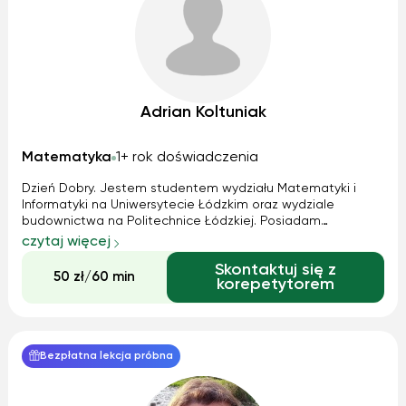
Adrian Koltuniak
Matematyka
1+ rok doświadczenia
Dzień Dobry. Jestem studentem wydziału Matematyki i
Informatyki na Uniwersytecie Łódzkim oraz wydziale
budownictwa na Politechnice Łódzkiej. Posiadam
doświadczenie w uczeniu: przygotowywałem swoich
czytaj więcej
rówieśników oraz młodszego brata. Oferuję naukę zarówno
Skontaktuj się z
do egzaminu ósmoklasisty jak i do matury na po...
50 zł/60 min
korepetytorem
Bezpłatna lekcja próbna