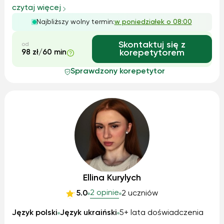
specjalnością jest pomoc w przygotowaniu do matury z
czytaj więcej
chemii (poziom rozszerzony). Jestem cierpliwy,
Najbliższy wolny termin:
w poniedziałek o 08:00
komunikatywny i zaangażowa...
Skontaktuj się z
od
98 zł/60 min
korepetytorem
Sprawdzony korepetytor
Ellina Kurylych
2 opinie
5.0
2 uczniów
Język polski
Język ukraiński
5+ lata doświadczenia