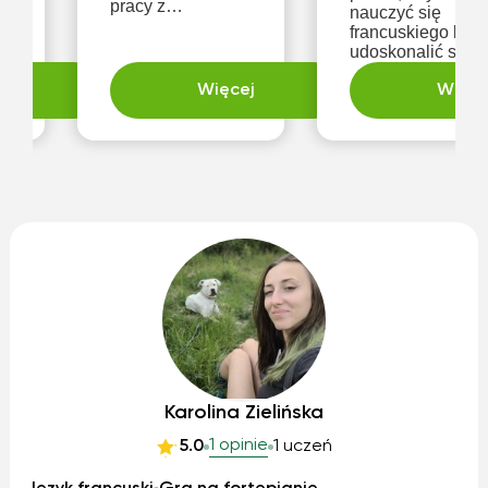
pracy z
nauczyć się
młodzieżą, a na
francuskiego lub
zajęciach staram
udoskonalić swój
się pokazać
francuski. Oferuję
praktyczną stronę
ej
Więcej
zajęcia dla
Więce
,
matematyki i jej
dorosłych i
zastosowania w
warsztaty
codziennym
konwersacyjne.
życiu. Pracuję w
Jeden cel:
spokojnej,
odważyć się
rzeczowej
mówić po
atmosferze, w
francusku.
której każdy
Pomogę Ci
uczeń może zada
zrozumieć
gramatykę
francuską i pos
Karolina Zielińska
1 opinie
5.0
1 uczeń