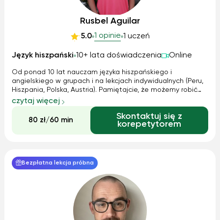
Rusbel Aguilar
1 opinie
5.0
1 uczeń
Język hiszpański
10+ lata doświadczenia
Online
Od ponad 10 lat nauczam języka hiszpańskiego i
angielskiego w grupach i na lekcjach indywidualnych (Peru,
Hiszpania, Polska, Austria). Pamiętajcie, że możemy robić
zajęcia wirtualne lub stacjonarne. Decyzja należy do Ciebie,
czytaj więcej
a ja tworzę zajęcia zgodnie z potrzebami każdego ucznia.
Skontaktuj się z
Zostaw mi wiadomoś...
80 zł/60 min
korepetytorem
Bezpłatna lekcja próbna