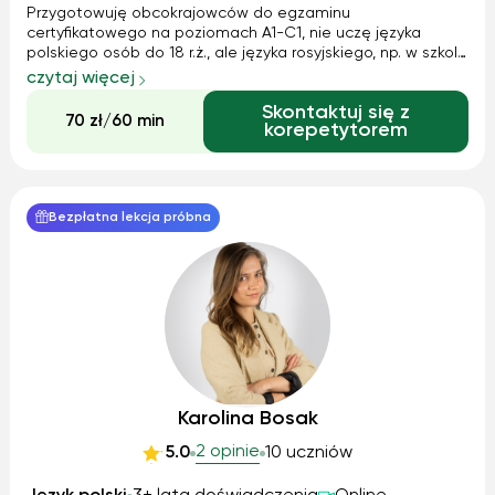
Przygotowuję obcokrajowców do egzaminu
certyfikatowego na poziomach A1-C1, nie uczę języka
polskiego osób do 18 r.ż., ale języka rosyjskiego, np. w szkole
średniej jak najbardziej.
czytaj więcej
Skontaktuj się z
70 zł/60 min
korepetytorem
Bezpłatna lekcja próbna
Karolina Bosak
2 opinie
5.0
10 uczniów