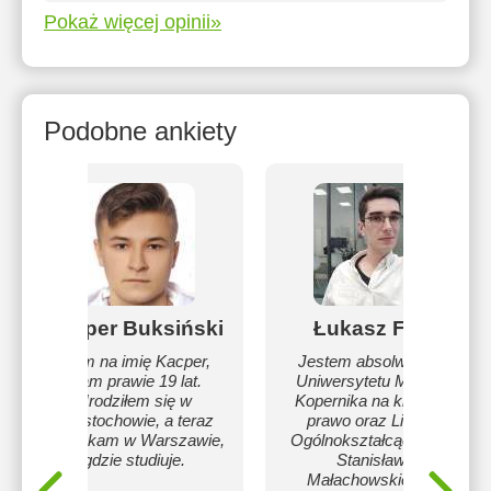
Pokaż więcej opinii»
Podobne ankiety
Kacper Buksiński
Łukasz Fiuk
Mam na imię Kacper,
Jestem absolwentem
mam prawie 19 lat.
Uniwersytetu Mikołaja
Urodziłem się w
Kopernika na kierunku
Częstochowie, a teraz
prawo oraz Liceum
mieszkam w Warszawie,
Ogólnokształcącego im
gdzie studiuje.
Stanisława
Małachowskiego w