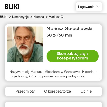
Logowanie
BUKI
Korepetycje
Historia
Mariusz G.
Mariusz Gołuchowski
50 zł/60 min
Skontaktuj się z
korepetytorem
czw
pią
sob
nie
pon
wto
6
7
8
9
10
11
Nazywam się Mariusz. Mieszkam w Warszawie. Historia to
moje hobby, któremu poświęcam swój wolny czas.
Brak
Brak
Brak
Brak
Brak
Brak
dostępnych
dostępnych
dostępnych
dostępnych
dostępnych
dostępny
terminów
terminów
terminów
terminów
terminów
terminów
Przedmioty
O korepetytorze
Opinie