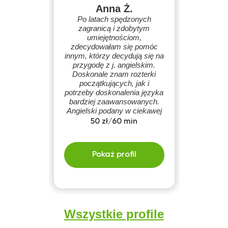
Anna Ż.
Po latach spędzonych
zagranicą i zdobytym
umiejętnościom,
zdecydowałam się pomóc
innym, którzy decydują się na
przygodę z j. angielskim.
Doskonale znam rozterki
początkujących, jak i
potrzeby doskonalenia języka
bardziej zaawansowanych.
Angielski podany w ciekawej
formie daje dużo
50 zł/60 min
przyjemności w zgłębianiu
jego tajników, bez niego ani
rusz!
Pokaż profil
Wszystkie profile