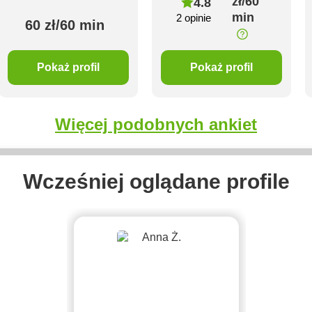
zł/60
4.8
min
2 opinie
60 zł/60 min
Pokaż profil
Pokaż profil
Więcej podobnych ankiet
Wcześniej oglądane profile