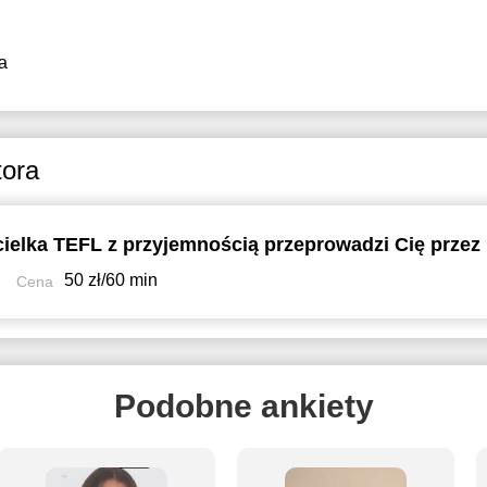
a
tora
Certy
50 zł/60 min
Cena
Podobne ankiety