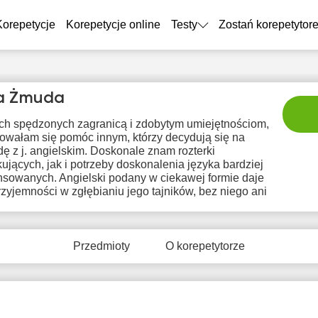
Korepetycje
Korepetycje online
Testy
Zostań korepetytor
a Żmuda
ach spędzonych zagranicą i zdobytym umiejętnościom,
owałam się pomóc innym, którzy decydują się na
ę z j. angielskim. Doskonale znam rozterki
ujących, jak i potrzeby doskonalenia języka bardziej
sowanych. Angielski podany w ciekawej formie daje
zyjemności w zgłębianiu jego tajników, bez niego ani
pon
wto
śro
czw
pi
10
11
12
13
1
Przedmioty
O korepetytorze
rak
Brak
Brak
Brak
Br
tępnych
dostępnych
dostępnych
dostępnych
dostę
minów
terminów
terminów
terminów
term