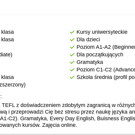
 klasa
Kursy uniwersyteckie
 klasa
Dla dzieci
Poziom A1-A2 (Beginner
iate)
Dla początkujących
Gramatyka
Poziom C1-C2 (Advanced
 klasa
Szkola średnia (profil 
ozszerzony)
:
a TEFL z doświadczeniem zdobytym zagranicą w różnych
ową i przeprowadzi Cię bez stresu przez naukę języka an
2). Gramatyka, Every Day English, Buisness English,
owanych kursów. Zajęcia online.