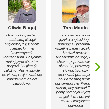
Oliwia Bugaj
Tara Martin
Dzień dobry, jestem
Jako native speaker
studentką filologii
języka angielskiego,
angielskiej z językiem
pomogę Ci przełamać
niemieckim na
wszelkie bariery językowe
Uniwersytecie
i mówić pewnie.
Jagiellońskim. Pasjonują
Niezależnie od tego, czy
mnie języki obce i w
chcesz poprawić swoją
przyszłości planuję
płynność, poszerzyć
założyć własną szkołę
słownictwo, czy
językową i zajmować się
opanować gramatykę,
nauczaniem dzieci
nauka ze mną będzie
zawodowo.
przyjemnością. Pracujmy
razem, aby uwolnić Twój
pełny potencjał w języku
angielskim i uczynić
naukę ekscytującą
przygodą