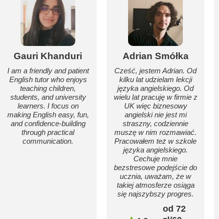
Gauri Khanduri
Adrian Smółka
I am a friendly and patient
Cześć, jestem Adrian. Od
English tutor who enjoys
kilku lat udzielam lekcji
teaching children,
języka angielskiego. Od
students, and university
wielu lat pracuję w firmie z
learners. I focus on
UK więc biznesowy
making English easy, fun,
angielski nie jest mi
and confidence-building
straszny, codziennie
through practical
muszę w nim rozmawiać.
communication.
Pracowałem też w szkole
języka angielskiego.
Cechuje mnie
bezstresowe podejście do
ucznia, uważam, że w
takiej atmosferze osiąga
się najszybszy progres.
od 72