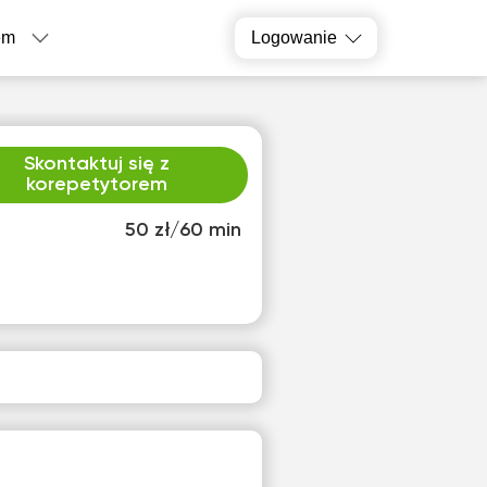
em
Logowanie
Skontaktuj się z
korepetytorem
50 zł/60 min
ą
sob
4
15
ak
Brak
pnych
dostępnych
inów
terminów