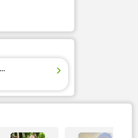
fikowana nauczycielka TEFL z przyjemnością przeprowadzi Cię przez naukę języka angielskiego