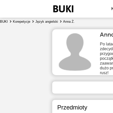
BUKI
Korepetycje
Język angielski
Anna Ż.
Ann
Po lat
zdecyd
przygod
początk
zaawan
dużo pr
nie
rusz!
9
Brak
B
dostępnych
dos
terminów
ter
Przedmioty