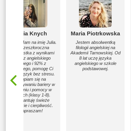
Julia Knych
Maria Piotrkowska
Cześć! Mam na imię Julia.
Jestem absolwentką
Jako zeszłoroczna
filologii angielskiej na
maturzystka z wynikami
Akademii Tarnowskiej. Od
100% z angielskiego
8 lat uczę języka
ustnego i 92% z
angielskiego w szkole
pisemnego, pomogę Ci
podstawowej.
oswoić język bez stresu.
Skupiam się na
przełamywaniu bariery w
mówieniu i pomocy w
lekcjach (klasy 1-8).
Gwarantuję świeże
podejście i cierpliwość.
Zapraszam!