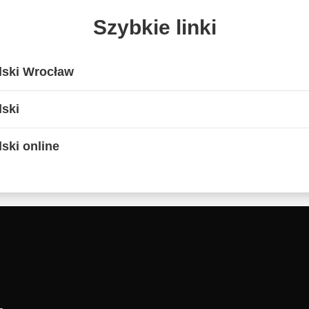
Szybkie linki
lski Wrocław
lski
ski online