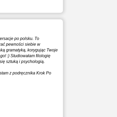
ersacje po polsku. To
rać pewności siebie w
ką gramatyką, korygując Twoje
o! :) Studiowałam filologię
ię sztuką i psychologią.
ystam z podręcznika Krok Po