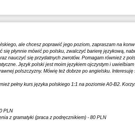
olskiego, ale chcesz poprawić jego poziom, zapraszam na konw
ć się płynnie mówić po polsku, zwalczyć barierę językową, nab
az nauczyć się przydatnych zwrotów. Pomagam również z pols
tyczne. Język polski jest moim językiem ojczystym i uwielbiam g
rawnej polszczyzny. Mówię też dobrze po angielsku. Interesuję s
wnież pełny kurs języka polskiego 1:1 na poziomie A0-B2. Korz
 70 PLN
enia z gramatyki (praca z podręcznikiem) - 80 PLN