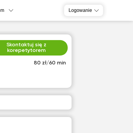
em
Logowanie
Skontaktuj się z
korepetytorem
80 zł/60 min
o
czw
2
13
ak
Brak
pnych
dostępnych
inów
terminów