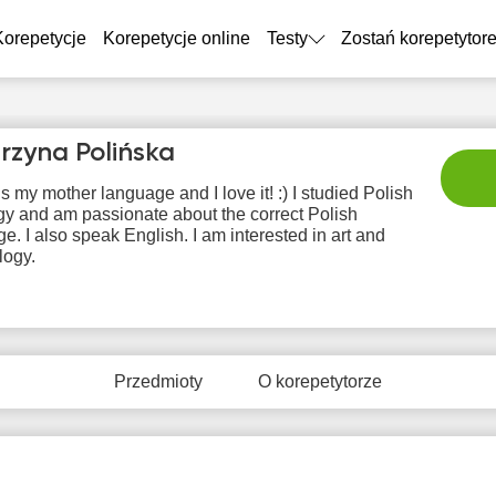
Korepetycje
Korepetycje online
Testy
Zostań korepetytor
rzyna Polińska
is my mother language and I love it! :) I studied Polish
gy and am passionate about the correct Polish
e. I also speak English. I am interested in art and
logy.
sob
nie
pon
wto
śr
8
9
10
11
1
Przedmioty
O korepetytorze
rak
Brak
Brak
Br
13:00
tępnych
dostępnych
dostępnych
dostę
minów
terminów
terminów
term
13:30
14:00