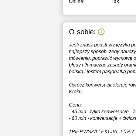
Online:
Tak
O sobie:
Jeśli znasz podstawy języka p
najlepszy sposób, żeby nauczy
mówieniu, poprawić wymowę or
błędy i tłumacząc zasady grama
polską i jestem pasjonatką pop
Oprócz konwersacji oferuję ró
Kroku.
Cena:
- 45 min - tylko konwersacje -
- 60 min - konwersacje + ćwicz
❗️ PIERWSZA LEKCJA - 50% ❗️