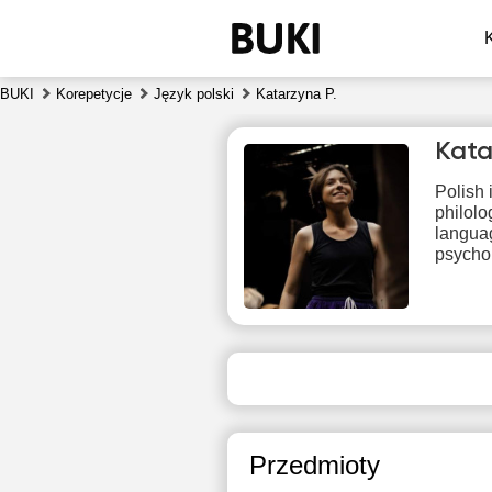
BUKI
Korepetycje
Język polski
Katarzyna P.
Kata
Polish 
philolo
languag
psycho
pią
7
Brak
B
dostępnych
dos
terminów
ter
Przedmioty