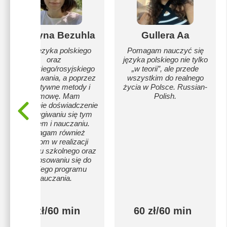
Kateryna Bezuhla
Gullera Aa
Uczę języka polskiego
Pomagam nauczyć się
oraz
języka polskiego nie tylko
ukraińskiego/rosyjskiego
„w teorii”, ale przede
bez wkuwania, a poprzez
wszystkim do realnego
interaktywne metody i
życia w Polsce. Russian-
rozmowę. Mam
Polish.
pięcioletnie doświadczenie
w posługiwaniu się tym
językiem i nauczaniu.
Pomagam również
dzieciom w realizacji
programu szkolnego oraz
w dostosowaniu się do
polskiego programu
nauczania.
80 zł/60 min
60 zł/60 min