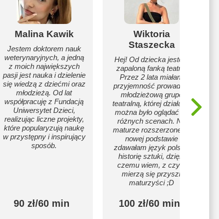
Malina Kawik
Wiktoria
Staszecka
Jestem doktorem nauk
weterynaryjnych, a jedną
Hej! Od dziecka jestem
z moich największych
zapaloną fanką teatru.
pasji jest nauka i dzielenie
Przez 2 lata miałam
się wiedzą z dziećmi oraz
przyjemność prowadzić
młodzieżą. Od lat
młodzieżową grupę
współpracuję z Fundacją
teatralną, której działania
Uniwersytet Dzieci,
można było oglądać na
realizując liczne projekty,
różnych scenach. Na
które popularyzują naukę
maturze rozszerzonej w
w przystępny i inspirujący
nowej podstawie
sposób.
zdawałam język polski i
historię sztuki, dzięki
czemu wiem, z czym
mierzą się przyszli
maturzyści ;D
90 zł/60 min
100 zł/60 min