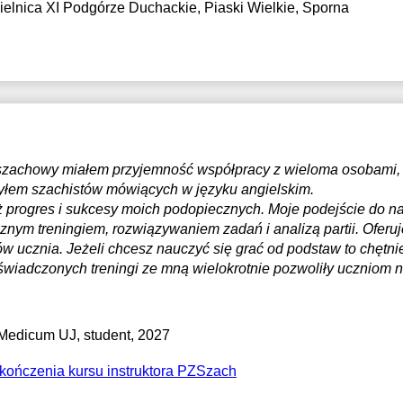
ielnica XI Podgórze Duchackie, Piaski Wielkie, Sporna
17:30
17:30
18:00
18:00
18:30
18:30
 szachowy miałem przyjemność współpracy z wieloma osobami, 
czyłem szachistów mówiących w języku angielskim.
iż progres i sukcesy moich podopiecznych. Moje podejście do n
znym treningiem, rozwiązywaniem zadań i analizą partii. Oferu
w ucznia. Jeżeli chcesz nauczyć się grać od podstaw to chętn
świadczonych treningi ze mną wielokrotnie pozwoliły uczniom
 Medicum UJ
, student, 2027
ukończenia kursu instruktora PZSzach