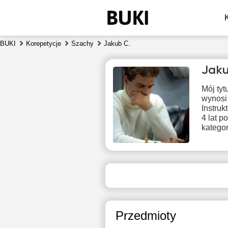
BUKI
Korepetycje
Szachy
Jakub C.
Jaku
Mój tyt
wynosi
Instru
4 lat 
katego
czw
6
Brak
1
dostępnych
terminów
1
Przedmioty
1