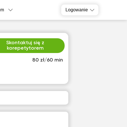
em
Logowanie
Skontaktuj się z
korepetytorem
80 zł/60 min
o
śro
1
12
ak
Brak
pnych
dostępnych
inów
terminów