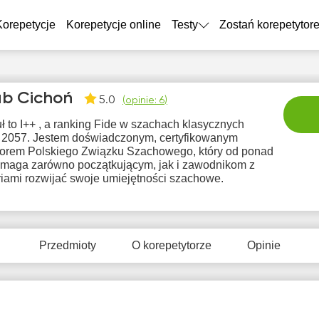
Korepetycje
Korepetycje online
Testy
Zostań korepetytor
b Cichoń
5.0
(
opinie: 6
)
uł to I++ , a ranking Fide w szachach klasycznych
 2057. Jestem doświadczonym, certyfikowanym
ktorem Polskiego Związku Szachowego, który od ponad
pomaga zarówno początkującym, jak i zawodnikom z
riami rozwijać swoje umiejętności szachowe.
pią
sob
nie
pon
wt
7
8
9
10
1
Przedmioty
O korepetytorze
Opinie
Brak
Br
4:00
10:00
10:00
dostępnych
dostę
terminów
term
4:30
10:30
10:30
5:00
11:00
11:00