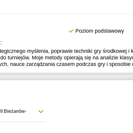
5:30
11:30
11:30
6:00
12:00
12:00
6:30
12:30
12:30
Poziom podstawowy
7:00
13:00
13:00
:
egicznego myślenia, poprawie techniki gry środkowej i 
7:30
13:30
13:30
o turniejów. Moje metody opierają się na analizie klas
8:00
14:00
14:00
znych, nauce zarządzania czasem podczas gry i sposobie 
8:30
14:30
14:30
9:00
15:00
15:00
9:30
15:30
15:30
0:00
16:00
16:00
XII Bieżanów-
0:30
16:30
16:30
1:00
17:00
17:00