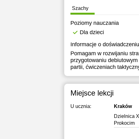
1
Szachy
1
Poziomy nauczania
1
Dla dzieci
1
Informacje o doświadczeniu
Pomagam w rozwijaniu strat
1
przygotowaniu debiutowym d
1
partii, ćwiczeniach taktyc
1
1
Miejsce lekcji
1
U ucznia:
Kraków
2
Dzielnica 
Prokocim
2
2