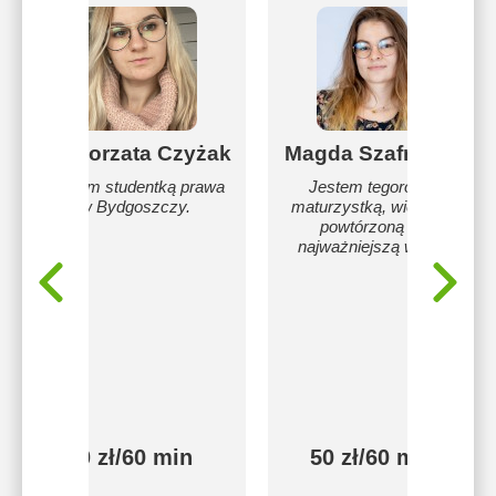
Małgorzata Czyżak
Magda Szafrańska
Jestem studentką prawa
Jestem tegoroczną
w Bydgoszczy.
maturzystką, więc mam
powtórzoną całą
najważniejszą wiedzę.
50 zł/60 min
50 zł/60 min