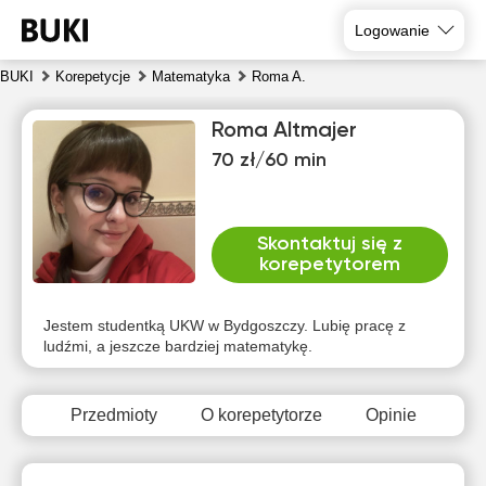
Logowanie
BUKI
Korepetycje
Matematyka
Roma A.
Roma Altmajer
70 zł/60 min
Skontaktuj się z
korepetytorem
pią
sob
nie
pon
wto
śro
7
8
9
10
11
12
Jestem studentką UKW w Bydgoszczy. Lubię pracę z
ludźmi, a jeszcze bardziej matematykę.
Brak
Brak
Brak
Brak
10:00
10:00
dostępnych
dostępnych
dostępnych
dostępnych
dos
terminów
terminów
terminów
terminów
te
Przedmioty
O korepetytorze
Opinie
10:30
10:30
11:00
11:00